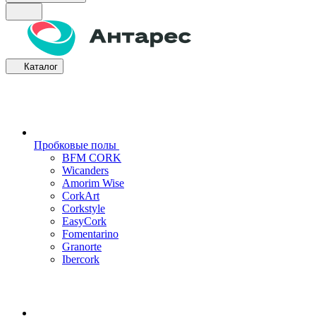
Каталог
Пробковые полы
BFM CORK
Wicanders
Amorim Wise
CorkArt
Corkstyle
EasyCork
Fomentarino
Granorte
Ibercork