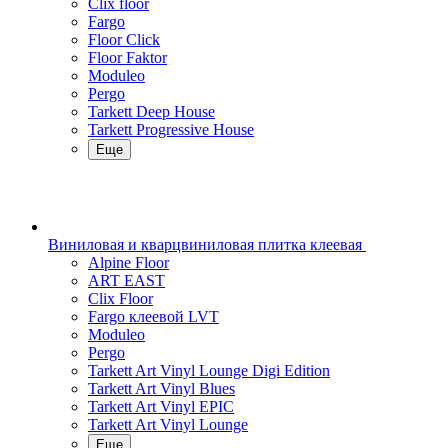
Clix floor
Fargo
Floor Click
Floor Faktor
Moduleo
Pergo
Tarkett Deep House
Tarkett Progressive House
Еще
Виниловая и кварцвиниловая плитка клеевая
Alpine Floor
ART EAST
Clix Floor
Fargo клеевой LVT
Moduleo
Pergo
Tarkett Art Vinyl Lounge Digi Edition
Tarkett Art Vinyl Blues
Tarkett Art Vinyl EPIC
Tarkett Art Vinyl Lounge
Еще