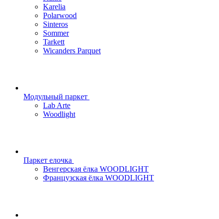
Karelia
Polarwood
Sinteros
Sommer
Tarkett
Wicanders Parquet
Модульный паркет
Lab Arte
Woodlight
Паркет елочка
Венгерская ёлка WOODLIGHT
Французская ёлка WOODLIGHT