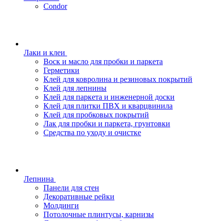
Condor
Лаки и клеи
Воск и масло для пробки и паркета
Герметики
Клей для ковролина и резиновых покрытий
Клей для лепнины
Клей для паркета и инженерной доски
Клей для плитки ПВХ и кварцвинила
Клей для пробковых покрытий
Лак для пробки и паркета, грунтовки
Средства по уходу и очистке
Лепнина
Панели для стен
Декоративные рейки
Молдинги
Потолочные плинтусы, карнизы