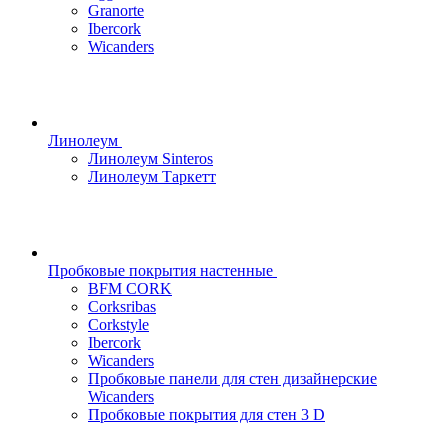
Granorte
Ibercork
Wicanders
Линолеум
Линолеум Sinteros
Линолеум Таркетт
Пробковые покрытия настенные
BFM CORK
Corksribas
Corkstyle
Ibercork
Wicanders
Пробковые панели для стен дизайнерские
Wicanders
Пробковые покрытия для стен 3 D