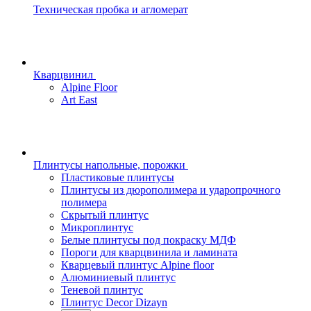
Техническая пробка и агломерат
Кварцвинил
Alpine Floor
Art East
Плинтусы напольные, порожки
Пластиковые плинтусы
Плинтусы из дюрополимера и ударопрочного
полимера
Скрытый плинтус
Микроплинтус
Белые плинтусы под покраску МДФ
Пороги для кварцвинила и ламината
Кварцевый плинтус Alpine floor
Алюминиевый плинтус
Теневой плинтус
Плинтус Decor Dizayn