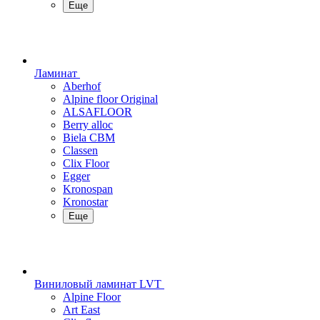
Еще
Ламинат
Aberhof
Alpine floor Original
ALSAFLOOR
Berry alloc
Biela CBM
Classen
Clix Floor
Egger
Kronospan
Kronostar
Еще
Виниловый ламинат LVT
Alpine Floor
Art East