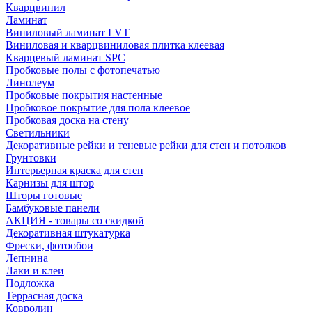
Кварцвинил
Ламинат
Виниловый ламинат LVT
Виниловая и кварцвиниловая плитка клеевая
Кварцевый ламинат SPC
Пробковые полы с фотопечатью
Линолеум
Пробковые покрытия настенные
Пробковое покрытие для пола клеевое
Пробковая доска на стену
Светильники
Декоративные рейки и теневые рейки для стен и потолков
Грунтовки
Интерьерная краска для стен
Карнизы для штор
Шторы готовые
Бамбуковые панели
АКЦИЯ - товары со скидкой
Декоративная штукатурка
Фрески, фотообои
Лепнина
Лаки и клеи
Подложка
Террасная доска
Ковролин