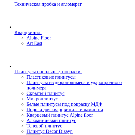
Техническая пробка и агломерат
Кварцвинил
Alpine Floor
Art East
Плинтусы напольные, порожки
Пластиковые плинтусы
Плинтусы из дюрополимера и ударопрочного
полимера
Скрытый плинтус
Микроплинтус
Белые плинтусы под покраску МДФ
Пороги для кварцвинила и ламината
Кварцевый плинтус Alpine floor
Алюминиевый плинтус
Теневой плинтус
Плинтус Decor Dizayn