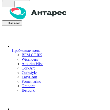
Каталог
Пробковые полы
BFM CORK
Wicanders
Amorim Wise
CorkArt
Corkstyle
EasyCork
Fomentarino
Granorte
Ibercork