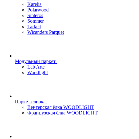
Karelia
Polarwood
Sinteros
Sommer
Tarkett
Wicanders Parquet
Модульный паркет
Lab Arte
Woodlight
Паркет елочка
Венгерская ёлка WOODLIGHT
Французская ёлка WOODLIGHT