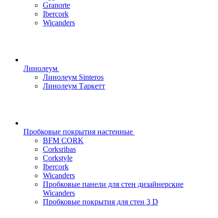
Granorte
Ibercork
Wicanders
Линолеум
Линолеум Sinteros
Линолеум Таркетт
Пробковые покрытия настенные
BFM CORK
Corksribas
Corkstyle
Ibercork
Wicanders
Пробковые панели для стен дизайнерские
Wicanders
Пробковые покрытия для стен 3 D