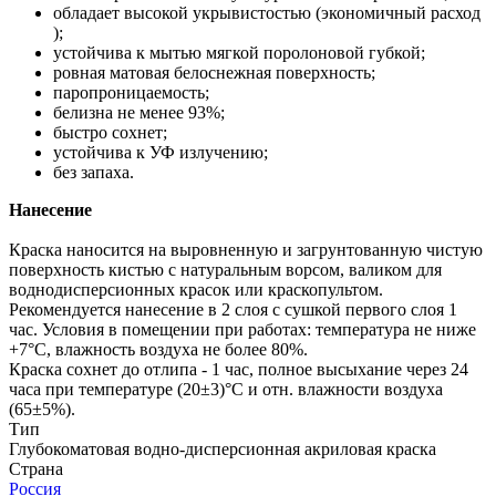
обладает высокой укрывистостью (экономичный расход
);
устойчива к мытью мягкой поролоновой губкой;
ровная матовая белоснежная поверхность;
паропроницаемость;
белизна не менее 93%;
быстро сохнет;
устойчива к УФ излучению;
без запаха.
Нанесение
Краска наносится на выровненную и загрунтованную чистую
поверхность кистью с натуральным ворсом, валиком для
воднодисперсионных красок или краскопультом.
Рекомендуется нанесение в 2 слоя с сушкой первого слоя 1
час. Условия в помещении при работах: температура не ниже
+7°С, влажность воздуха не более 80%.
Краска сохнет до отлипа - 1 час, полное высыхание через 24
часа при температуре (20±3)°С и отн. влажности воздуха
(65±5%).
Тип
Глубокоматовая водно-дисперсионная акриловая краска
Страна
Россия