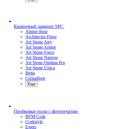
Кварцевый ламинат SPC
Alpine floor
Architector Floor
Art Stone Airy
Art Stone Armor
Art Stone Force
Art Stone Narrow
Art Stone Optima Pro
Art Stone Unica
Betta
Cronafloor
Еще
Пробковые полы с фотопечатью
BFM Cork
Corkstyle
Egger