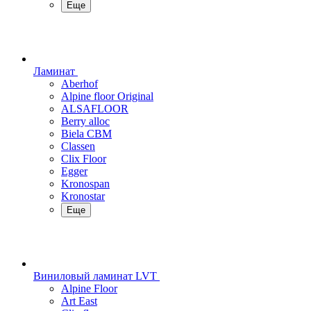
Еще
Ламинат
Aberhof
Alpine floor Original
ALSAFLOOR
Berry alloc
Biela CBM
Classen
Clix Floor
Egger
Kronospan
Kronostar
Еще
Виниловый ламинат LVT
Alpine Floor
Art East