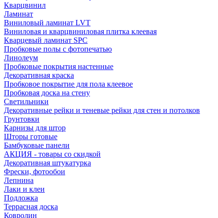
Кварцвинил
Ламинат
Виниловый ламинат LVT
Виниловая и кварцвиниловая плитка клеевая
Кварцевый ламинат SPC
Пробковые полы с фотопечатью
Линолеум
Пробковые покрытия настенные
Декоративная краска
Пробковое покрытие для пола клеевое
Пробковая доска на стену
Светильники
Декоративные рейки и теневые рейки для стен и потолков
Грунтовки
Карнизы для штор
Шторы готовые
Бамбуковые панели
АКЦИЯ - товары со скидкой
Декоративная штукатурка
Фрески, фотообои
Лепнина
Лаки и клеи
Подложка
Террасная доска
Ковролин