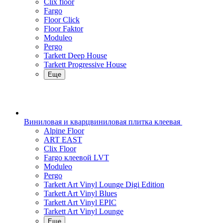
Clix floor
Fargo
Floor Click
Floor Faktor
Moduleo
Pergo
Tarkett Deep House
Tarkett Progressive House
Еще
Виниловая и кварцвиниловая плитка клеевая
Alpine Floor
ART EAST
Clix Floor
Fargo клеевой LVT
Moduleo
Pergo
Tarkett Art Vinyl Lounge Digi Edition
Tarkett Art Vinyl Blues
Tarkett Art Vinyl EPIC
Tarkett Art Vinyl Lounge
Еще