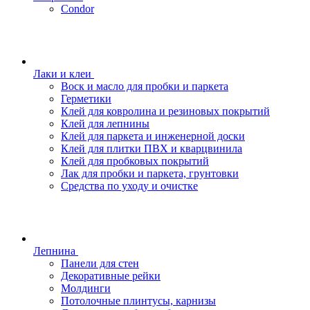
Condor
Лаки и клеи
Воск и масло для пробки и паркета
Герметики
Клей для ковролина и резиновых покрытий
Клей для лепнины
Клей для паркета и инженерной доски
Клей для плитки ПВХ и кварцвинила
Клей для пробковых покрытий
Лак для пробки и паркета, грунтовки
Средства по уходу и очистке
Лепнина
Панели для стен
Декоративные рейки
Молдинги
Потолочные плинтусы, карнизы