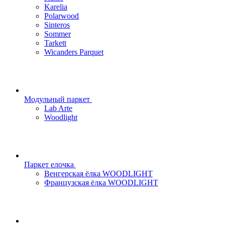
Karelia
Polarwood
Sinteros
Sommer
Tarkett
Wicanders Parquet
Модульный паркет
Lab Arte
Woodlight
Паркет елочка
Венгерская ёлка WOODLIGHT
Французская ёлка WOODLIGHT