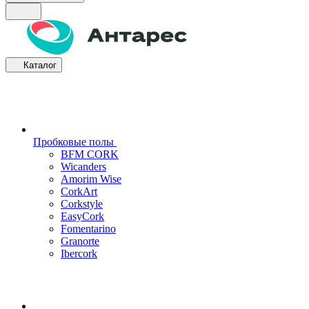
Каталог
Пробковые полы
BFM CORK
Wicanders
Amorim Wise
CorkArt
Corkstyle
EasyCork
Fomentarino
Granorte
Ibercork