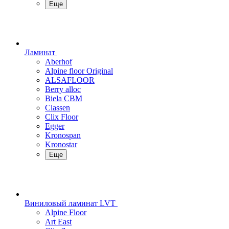
Еще
Ламинат
Aberhof
Alpine floor Original
ALSAFLOOR
Berry alloc
Biela CBM
Classen
Clix Floor
Egger
Kronospan
Kronostar
Еще
Виниловый ламинат LVT
Alpine Floor
Art East