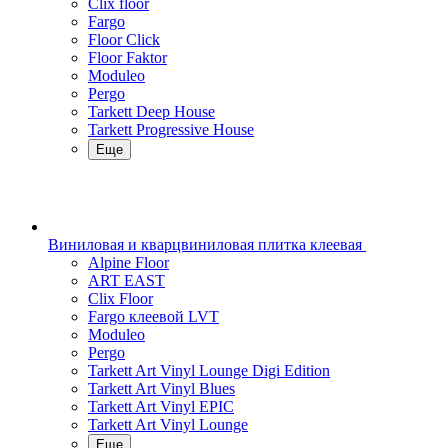
Clix floor
Fargo
Floor Click
Floor Faktor
Moduleo
Pergo
Tarkett Deep House
Tarkett Progressive House
Еще
Виниловая и кварцвиниловая плитка клеевая
Alpine Floor
ART EAST
Clix Floor
Fargo клеевой LVT
Moduleo
Pergo
Tarkett Art Vinyl Lounge Digi Edition
Tarkett Art Vinyl Blues
Tarkett Art Vinyl EPIC
Tarkett Art Vinyl Lounge
Еще