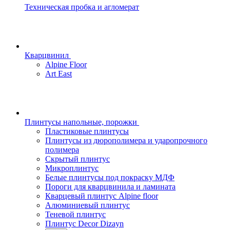
Техническая пробка и агломерат
Кварцвинил
Alpine Floor
Art East
Плинтусы напольные, порожки
Пластиковые плинтусы
Плинтусы из дюрополимера и ударопрочного
полимера
Скрытый плинтус
Микроплинтус
Белые плинтусы под покраску МДФ
Пороги для кварцвинила и ламината
Кварцевый плинтус Alpine floor
Алюминиевый плинтус
Теневой плинтус
Плинтус Decor Dizayn