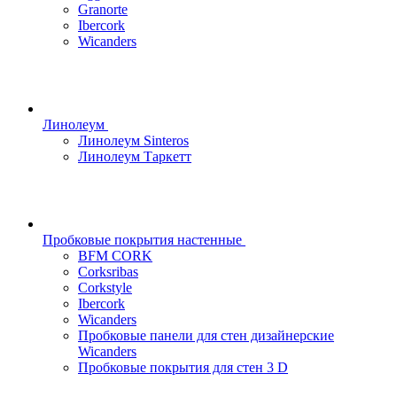
Granorte
Ibercork
Wicanders
Линолеум
Линолеум Sinteros
Линолеум Таркетт
Пробковые покрытия настенные
BFM CORK
Corksribas
Corkstyle
Ibercork
Wicanders
Пробковые панели для стен дизайнерские
Wicanders
Пробковые покрытия для стен 3 D