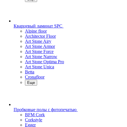
Кварцевый ламинат SPC
Alpine floor
Architector Floor
Art Stone Airy
Art Stone Armor
Art Stone Force
Art Stone Narrow
Art Stone Optima Pro
Art Stone Unica
Betta
Cronafloor
Еще
Пробковые полы с фотопечатью
BFM Cork
Corkstyle
Egger