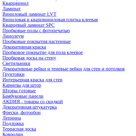
Кварцвинил
Ламинат
Виниловый ламинат LVT
Виниловая и кварцвиниловая плитка клеевая
Кварцевый ламинат SPC
Пробковые полы с фотопечатью
Линолеум
Пробковые покрытия настенные
Декоративная краска
Пробковое покрытие для пола клеевое
Пробковая доска на стену
Светильники
Декоративные рейки и теневые рейки для стен и потолков
Грунтовки
Интерьерная краска для стен
Карнизы для штор
Шторы готовые
Бамбуковые панели
АКЦИЯ - товары со скидкой
Декоративная штукатурка
Фрески, фотообои
Лепнина
Подложка
Террасная доска
Ковролин