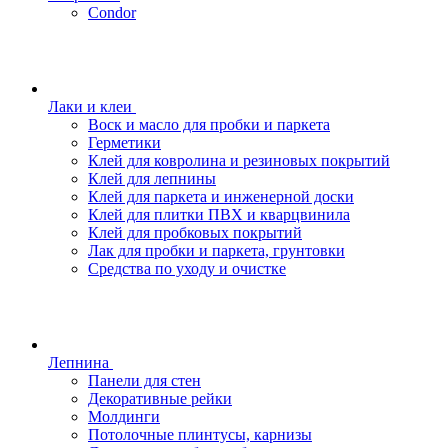
Condor
Лаки и клеи
Воск и масло для пробки и паркета
Герметики
Клей для ковролина и резиновых покрытий
Клей для лепнины
Клей для паркета и инженерной доски
Клей для плитки ПВХ и кварцвинила
Клей для пробковых покрытий
Лак для пробки и паркета, грунтовки
Средства по уходу и очистке
Лепнина
Панели для стен
Декоративные рейки
Молдинги
Потолочные плинтусы, карнизы