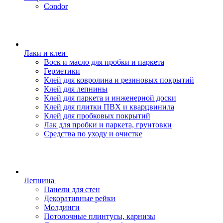
Condor
Лаки и клеи
Воск и масло для пробки и паркета
Герметики
Клей для ковролина и резиновых покрытий
Клей для лепнины
Клей для паркета и инженерной доски
Клей для плитки ПВХ и кварцвинила
Клей для пробковых покрытий
Лак для пробки и паркета, грунтовки
Средства по уходу и очистке
Лепнина
Панели для стен
Декоративные рейки
Молдинги
Потолочные плинтусы, карнизы