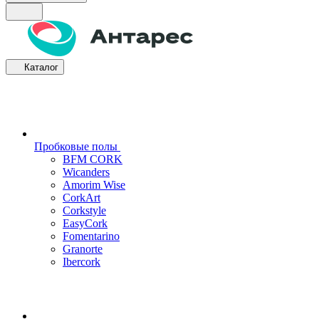
Каталог
Пробковые полы
BFM CORK
Wicanders
Amorim Wise
CorkArt
Corkstyle
EasyCork
Fomentarino
Granorte
Ibercork