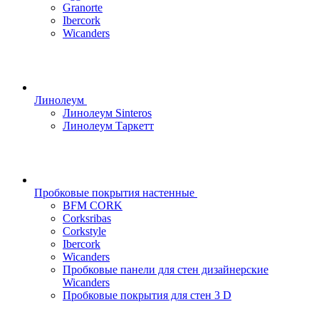
Granorte
Ibercork
Wicanders
Линолеум
Линолеум Sinteros
Линолеум Таркетт
Пробковые покрытия настенные
BFM CORK
Corksribas
Corkstyle
Ibercork
Wicanders
Пробковые панели для стен дизайнерские
Wicanders
Пробковые покрытия для стен 3 D