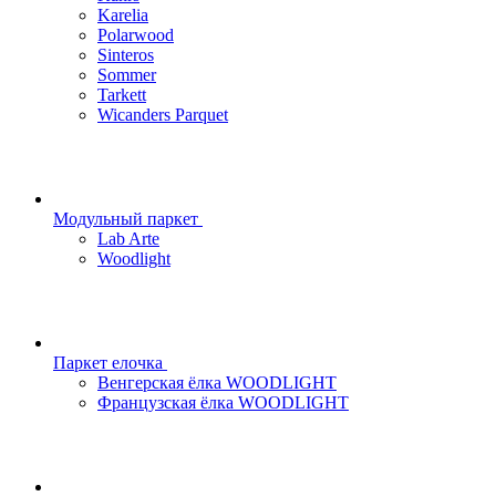
Karelia
Polarwood
Sinteros
Sommer
Tarkett
Wicanders Parquet
Модульный паркет
Lab Arte
Woodlight
Паркет елочка
Венгерская ёлка WOODLIGHT
Французская ёлка WOODLIGHT