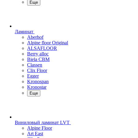
Еще
Ламинат
Aberhof
Alpine floor Original
ALSAFLOOR
Berry alloc
Biela CBM
Classen
Clix Floor
Egger
Kronospan
Kronostar
Еще
Виниловый ламинат LVT
Alpine Floor
Art East