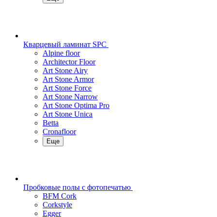
Кварцевый ламинат SPC
Alpine floor
Architector Floor
Art Stone Airy
Art Stone Armor
Art Stone Force
Art Stone Narrow
Art Stone Optima Pro
Art Stone Unica
Betta
Cronafloor
Еще
Пробковые полы с фотопечатью
BFM Cork
Corkstyle
Egger