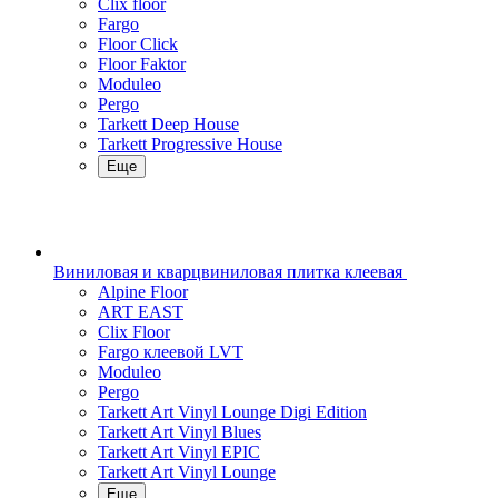
Clix floor
Fargo
Floor Click
Floor Faktor
Moduleo
Pergo
Tarkett Deep House
Tarkett Progressive House
Еще
Виниловая и кварцвиниловая плитка клеевая
Alpine Floor
ART EAST
Clix Floor
Fargo клеевой LVT
Moduleo
Pergo
Tarkett Art Vinyl Lounge Digi Edition
Tarkett Art Vinyl Blues
Tarkett Art Vinyl EPIC
Tarkett Art Vinyl Lounge
Еще