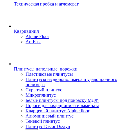
Техническая пробка и агломерат
Кварцвинил
Alpine Floor
Art East
Плинтусы напольные, порожки
Пластиковые плинтусы
Плинтусы из дюрополимера и ударопрочного
полимера
Скрытый плинтус
Микроплинтус
Белые плинтусы под покраску МДФ
Пороги для кварцвинила и ламината
Кварцевый плинтус Alpine floor
Алюминиевый плинтус
Теневой плинтус
Плинтус Decor Dizayn