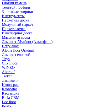
Гибкий камень
Теневой профиль
Защитные коврики
Инструменты
Паркетная доска
Модульный паркет
Паркет елочка
Инженерная доска
Массивная доска
Ламинат Alsafloor (Альсафлор)
Berry alloc
Alpine floor Original
Ламинат елочкой
Thys
Clix Floor
WINEO
Aberhof
Tarkett
Ламинели
Kronospan
Kronostar
Кастамону
Biela CBM
Loc floor
Pergo