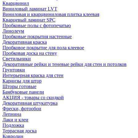
Кварцвинил
Виниловый ламинат LVT
Виниловая и кварцвиниловая плитка клеевая
Кварцевый ламинат SPC
Пробковые полы с фотопечатью
Линолеум
Пробковые покрытия настенные
Декоративная краска
Пробковое покрытие для пола клеевое
Пробковая доска на стену
Светильники
Декоративные рейки и теневые рейки для стен и потолков
Грунтовки
Интерьерная краска для стен
Карнизы для штор
Шторы готовые
Бамбуковые панели
АКЦИЯ - товары со скидкой
Декоративная штукатурка
Фрески, фотообои
Лепнина
Лаки и клеи
Подложка
Террасная доска
Ковролин