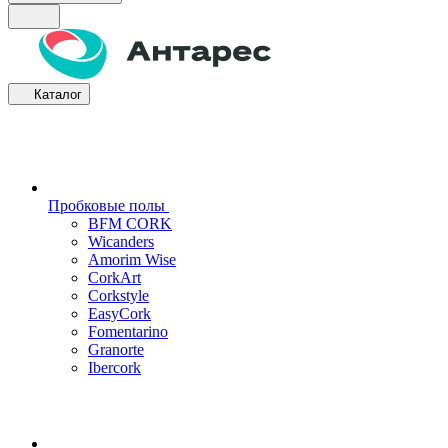
Каталог
Пробковые полы
BFM CORK
Wicanders
Amorim Wise
CorkArt
Corkstyle
EasyCork
Fomentarino
Granorte
Ibercork