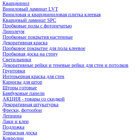
Кварцвинил
Виниловый ламинат LVT
Виниловая и кварцвиниловая плитка клеевая
Кварцевый ламинат SPC
Пробковые полы с фотопечатью
Линолеум
Пробковые покрытия настенные
Декоративная краска
Пробковое покрытие для пола клеевое
Пробковая доска на стену
Светильники
Декоративные рейки и теневые рейки для стен и потолков
Грунтовки
Интерьерная краска для стен
Карнизы для штор
Шторы готовые
Бамбуковые панели
АКЦИЯ - товары со скидкой
Декоративная штукатурка
Фрески, фотообои
Лепнина
Лаки и клеи
Подложка
Террасная доска
Ковролин