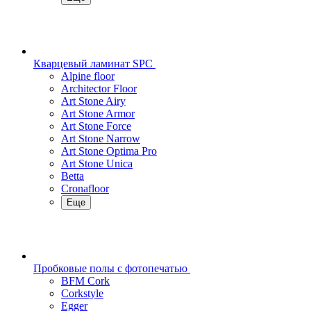
Кварцевый ламинат SPC
Alpine floor
Architector Floor
Art Stone Airy
Art Stone Armor
Art Stone Force
Art Stone Narrow
Art Stone Optima Pro
Art Stone Unica
Betta
Cronafloor
Еще
Пробковые полы с фотопечатью
BFM Cork
Corkstyle
Egger