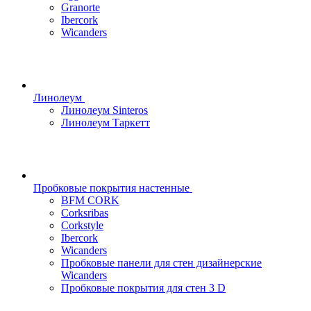
Granorte
Ibercork
Wicanders
Линолеум
Линолеум Sinteros
Линолеум Таркетт
Пробковые покрытия настенные
BFM CORK
Corksribas
Corkstyle
Ibercork
Wicanders
Пробковые панели для стен дизайнерские
Wicanders
Пробковые покрытия для стен 3 D