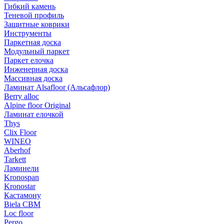
Гибкий камень
Теневой профиль
Защитные коврики
Инструменты
Паркетная доска
Модульный паркет
Паркет елочка
Инженерная доска
Массивная доска
Ламинат Alsafloor (Альсафлор)
Berry alloc
Alpine floor Original
Ламинат елочкой
Thys
Clix Floor
WINEO
Aberhof
Tarkett
Ламинели
Kronospan
Kronostar
Кастамону
Biela CBM
Loc floor
Pergo