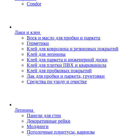
Condor
Лаки и клеи
Воск и масло для пробки и паркета
Герметики
Клей для ковролина и резиновых покрытий
Клей для лепнины
Клей для паркета и инженерной доски
Клей для плитки ПВХ и кварцвинила
Клей для пробковых покрытий
Лак для пробки и паркета, грунтовки
Средства по уходу и очистке
Лепнина
Панели для стен
Декоративные рейки
Молдинги
Потолочные плинтусы, карнизы