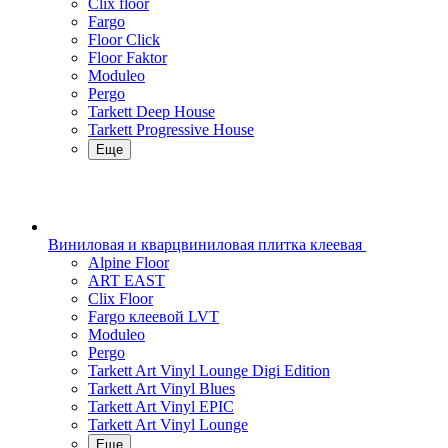
Clix floor
Fargo
Floor Click
Floor Faktor
Moduleo
Pergo
Tarkett Deep House
Tarkett Progressive House
Еще
Виниловая и кварцвиниловая плитка клеевая
Alpine Floor
ART EAST
Clix Floor
Fargo клеевой LVT
Moduleo
Pergo
Tarkett Art Vinyl Lounge Digi Edition
Tarkett Art Vinyl Blues
Tarkett Art Vinyl EPIC
Tarkett Art Vinyl Lounge
Еще