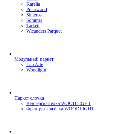
Karelia
Polarwood
Sinteros
Sommer
Tarkett
Wicanders Parquet
Модульный паркет
Lab Arte
Woodlight
Паркет елочка
Венгерская ёлка WOODLIGHT
Французская ёлка WOODLIGHT