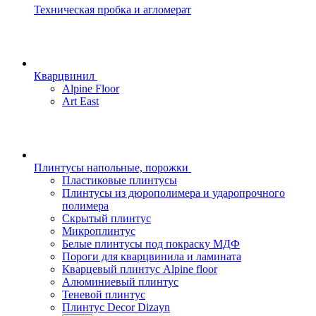
Техническая пробка и агломерат
Кварцвинил
Alpine Floor
Art East
Плинтусы напольные, порожки
Пластиковые плинтусы
Плинтусы из дюрополимера и ударопрочного
полимера
Скрытый плинтус
Микроплинтус
Белые плинтусы под покраску МДФ
Пороги для кварцвинила и ламината
Кварцевый плинтус Alpine floor
Алюминиевый плинтус
Теневой плинтус
Плинтус Decor Dizayn