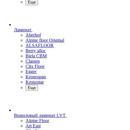
Еще
Ламинат
Aberhof
Alpine floor Original
ALSAFLOOR
Berry alloc
Biela CBM
Classen
Clix Floor
Egger
Kronospan
Kronostar
Еще
Виниловый ламинат LVT
Alpine Floor
Art East