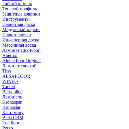
Гибкий камень
Теневой профиль
Защитные коврики
Инструменты
Паркетная доска
Модульный паркет
Паркет елочка
Инженерная доска
Массивная доска
Ламинат Clix Floor
Aberhof
Alpine floor Original
Ламинат елочкой
Thys
ALSAFLOOR
WINEO
Tarkett
Berry alloc
Ламинели
Kronospan
Kronostar
Кастамону
Biela CBM
Loc floor
Pergo