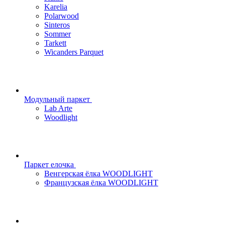
Karelia
Polarwood
Sinteros
Sommer
Tarkett
Wicanders Parquet
Модульный паркет
Lab Arte
Woodlight
Паркет елочка
Венгерская ёлка WOODLIGHT
Французская ёлка WOODLIGHT