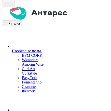
Каталог
Пробковые полы
BFM CORK
Wicanders
Amorim Wise
CorkArt
Corkstyle
EasyCork
Fomentarino
Granorte
Ibercork