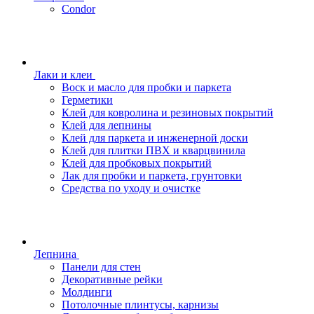
Condor
Лаки и клеи
Воск и масло для пробки и паркета
Герметики
Клей для ковролина и резиновых покрытий
Клей для лепнины
Клей для паркета и инженерной доски
Клей для плитки ПВХ и кварцвинила
Клей для пробковых покрытий
Лак для пробки и паркета, грунтовки
Средства по уходу и очистке
Лепнина
Панели для стен
Декоративные рейки
Молдинги
Потолочные плинтусы, карнизы