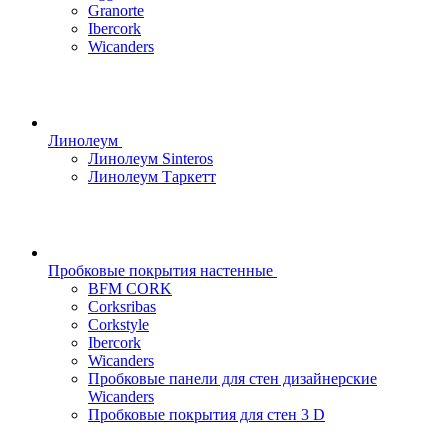
Granorte
Ibercork
Wicanders
Линолеум
Линолеум Sinteros
Линолеум Таркетт
Пробковые покрытия настенные
BFM CORK
Corksribas
Corkstyle
Ibercork
Wicanders
Пробковые панели для стен дизайнерские
Wicanders
Пробковые покрытия для стен 3 D