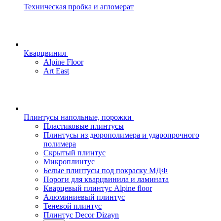
Техническая пробка и агломерат
Кварцвинил
Alpine Floor
Art East
Плинтусы напольные, порожки
Пластиковые плинтусы
Плинтусы из дюрополимера и ударопрочного
полимера
Скрытый плинтус
Микроплинтус
Белые плинтусы под покраску МДФ
Пороги для кварцвинила и ламината
Кварцевый плинтус Alpine floor
Алюминиевый плинтус
Теневой плинтус
Плинтус Decor Dizayn