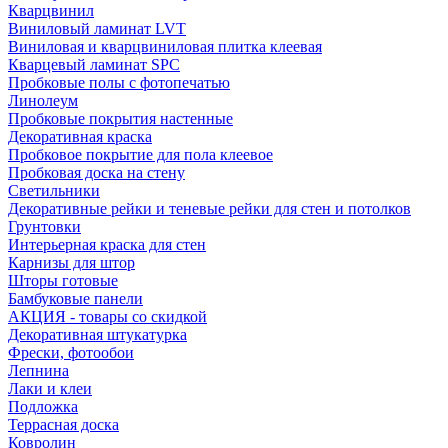
Кварцвинил
Виниловый ламинат LVT
Виниловая и кварцвиниловая плитка клеевая
Кварцевый ламинат SPC
Пробковые полы с фотопечатью
Линолеум
Пробковые покрытия настенные
Декоративная краска
Пробковое покрытие для пола клеевое
Пробковая доска на стену
Светильники
Декоративные рейки и теневые рейки для стен и потолков
Грунтовки
Интерьерная краска для стен
Карнизы для штор
Шторы готовые
Бамбуковые панели
АКЦИЯ - товары со скидкой
Декоративная штукатурка
Фрески, фотообои
Лепнина
Лаки и клеи
Подложка
Террасная доска
Ковролин