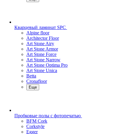
Кварцевый ламинат SPC
Alpine floor
Architector Floor
Art Stone Airy
Art Stone Armor
Art Stone Force
Art Stone Narrow
Art Stone Optima Pro
Art Stone Unica
Betta
Cronafloor
Еще
Пробковые полы с фотопечатью
BFM Cork
Corkstyle
Egger