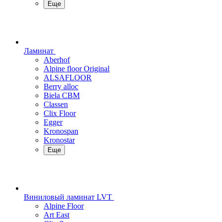
Еще
Ламинат
Aberhof
Alpine floor Original
ALSAFLOOR
Berry alloc
Biela CBM
Classen
Clix Floor
Egger
Kronospan
Kronostar
Еще
Виниловый ламинат LVT
Alpine Floor
Art East