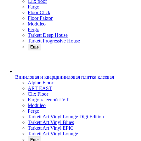
Clix floor
Fargo
Floor Click
Floor Faktor
Moduleo
Pergo
Tarkett Deep House
Tarkett Progressive House
Еще
Виниловая и кварцвиниловая плитка клеевая
Alpine Floor
ART EAST
Clix Floor
Fargo клеевой LVT
Moduleo
Pergo
Tarkett Art Vinyl Lounge Digi Edition
Tarkett Art Vinyl Blues
Tarkett Art Vinyl EPIC
Tarkett Art Vinyl Lounge
Еще