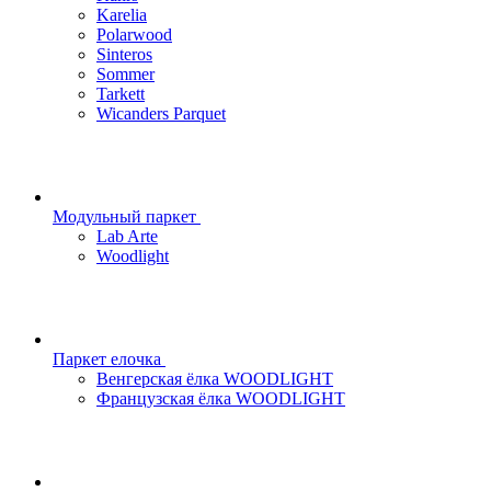
Karelia
Polarwood
Sinteros
Sommer
Tarkett
Wicanders Parquet
Модульный паркет
Lab Arte
Woodlight
Паркет елочка
Венгерская ёлка WOODLIGHT
Французская ёлка WOODLIGHT