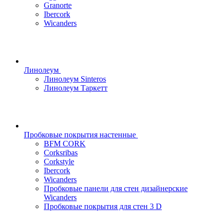
Granorte
Ibercork
Wicanders
Линолеум
Линолеум Sinteros
Линолеум Таркетт
Пробковые покрытия настенные
BFM CORK
Corksribas
Corkstyle
Ibercork
Wicanders
Пробковые панели для стен дизайнерские
Wicanders
Пробковые покрытия для стен 3 D