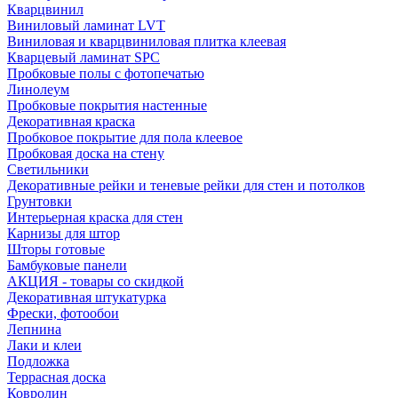
Кварцвинил
Виниловый ламинат LVT
Виниловая и кварцвиниловая плитка клеевая
Кварцевый ламинат SPC
Пробковые полы с фотопечатью
Линолеум
Пробковые покрытия настенные
Декоративная краска
Пробковое покрытие для пола клеевое
Пробковая доска на стену
Светильники
Декоративные рейки и теневые рейки для стен и потолков
Грунтовки
Интерьерная краска для стен
Карнизы для штор
Шторы готовые
Бамбуковые панели
АКЦИЯ - товары со скидкой
Декоративная штукатурка
Фрески, фотообои
Лепнина
Лаки и клеи
Подложка
Террасная доска
Ковролин