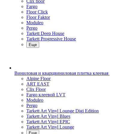
Clix floor
Fargo
Floor Click
Floor Faktor
Moduleo
Pergo
Tarkett Deep House
Tarkett Progressive House
Еще
Виниловая и кварцвиниловая плитка клеевая
Alpine Floor
ART EAST
Clix Floor
Fargo клеевой LVT
Moduleo
Pergo
Tarkett Art Vinyl Lounge Digi Edition
Tarkett Art Vinyl Blues
Tarkett Art Vinyl EPIC
Tarkett Art Vinyl Lounge
Еще