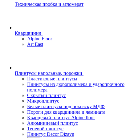
Техническая пробка и агломерат
Кварцвинил
Alpine Floor
Art East
Плинтусы напольные, порожки
Пластиковые плинтусы
Плинтусы из дюрополимера и ударопрочного
полимера
Скрытый плинтус
Микроплинтус
Белые плинтусы под покраску МДФ
Пороги для кварцвинила и ламината
Кварцевый плинтус Alpine floor
Алюминиевый плинтус
Теневой плинтус
Плинтус Decor Dizayn