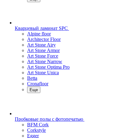
Кварцевый ламинат SPC
Alpine floor
Architector Floor
Art Stone Airy
Art Stone Armor
Art Stone Force
Art Stone Narrow
Art Stone Optima Pro
Art Stone Unica
Betta
Cronafloor
Еще
Пробковые полы с фотопечатью
BFM Cork
Corkstyle
Egger