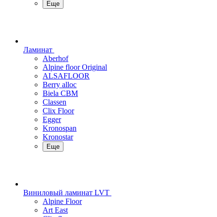
Еще
Ламинат
Aberhof
Alpine floor Original
ALSAFLOOR
Berry alloc
Biela CBM
Classen
Clix Floor
Egger
Kronospan
Kronostar
Еще
Виниловый ламинат LVT
Alpine Floor
Art East