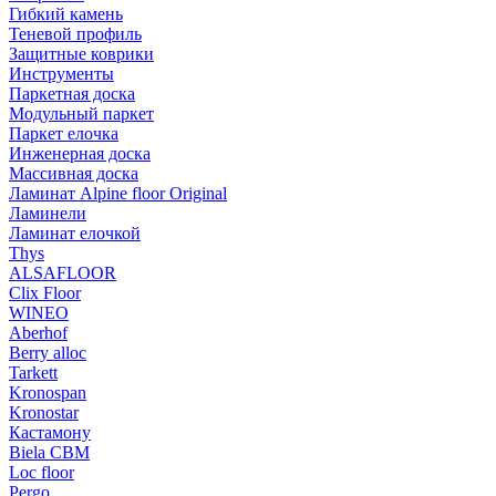
Гибкий камень
Теневой профиль
Защитные коврики
Инструменты
Паркетная доска
Модульный паркет
Паркет елочка
Инженерная доска
Массивная доска
Ламинат Alpine floor Original
Ламинели
Ламинат елочкой
Thys
ALSAFLOOR
Clix Floor
WINEO
Aberhof
Berry alloc
Tarkett
Kronospan
Kronostar
Кастамону
Biela CBM
Loc floor
Pergo