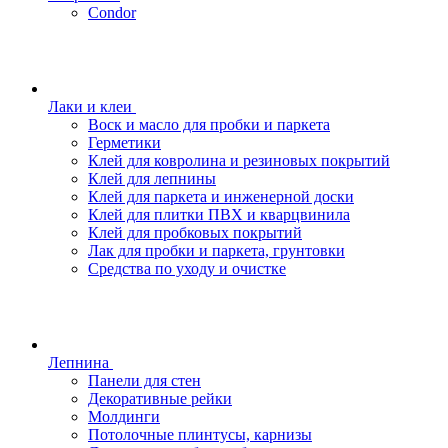
Condor
Лаки и клеи
Воск и масло для пробки и паркета
Герметики
Клей для ковролина и резиновых покрытий
Клей для лепнины
Клей для паркета и инженерной доски
Клей для плитки ПВХ и кварцвинила
Клей для пробковых покрытий
Лак для пробки и паркета, грунтовки
Средства по уходу и очистке
Лепнина
Панели для стен
Декоративные рейки
Молдинги
Потолочные плинтусы, карнизы