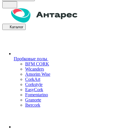
Каталог
Пробковые полы
BFM CORK
Wicanders
Amorim Wise
CorkArt
Corkstyle
EasyCork
Fomentarino
Granorte
Ibercork