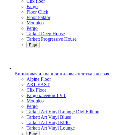
Clix floor
Fargo
Floor Click
Floor Faktor
Moduleo
Pergo
Tarkett Deep House
Tarkett Progressive House
Еще
Виниловая и кварцвиниловая плитка клеевая
Alpine Floor
ART EAST
Clix Floor
Fargo клеевой LVT
Moduleo
Pergo
Tarkett Art Vinyl Lounge Digi Edition
Tarkett Art Vinyl Blues
Tarkett Art Vinyl EPIC
Tarkett Art Vinyl Lounge
Еще