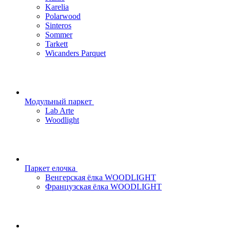
Karelia
Polarwood
Sinteros
Sommer
Tarkett
Wicanders Parquet
Модульный паркет
Lab Arte
Woodlight
Паркет елочка
Венгерская ёлка WOODLIGHT
Французская ёлка WOODLIGHT