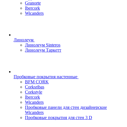
Granorte
Ibercork
Wicanders
Линолеум
Линолеум Sinteros
Линолеум Таркетт
Пробковые покрытия настенные
BFM CORK
Corksribas
Corkstyle
Ibercork
Wicanders
Пробковые панели для стен дизайнерские
Wicanders
Пробковые покрытия для стен 3 D