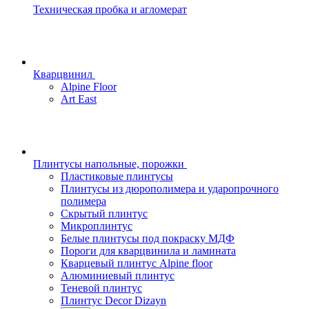
Техническая пробка и агломерат
Кварцвинил
Alpine Floor
Art East
Плинтусы напольные, порожки
Пластиковые плинтусы
Плинтусы из дюрополимера и ударопрочного
полимера
Скрытый плинтус
Микроплинтус
Белые плинтусы под покраску МДФ
Пороги для кварцвинила и ламината
Кварцевый плинтус Alpine floor
Алюминиевый плинтус
Теневой плинтус
Плинтус Decor Dizayn