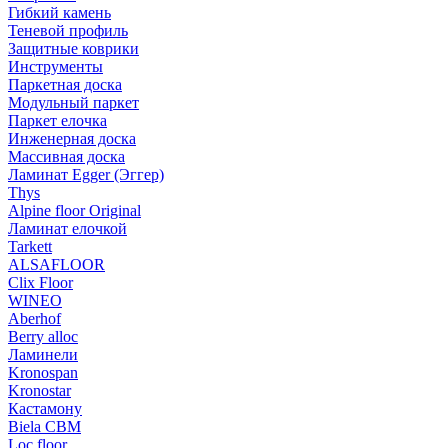
Гибкий камень
Теневой профиль
Защитные коврики
Инструменты
Паркетная доска
Модульный паркет
Паркет елочка
Инженерная доска
Массивная доска
Ламинат Egger (Эггер)
Thys
Alpine floor Original
Ламинат елочкой
Tarkett
ALSAFLOOR
Clix Floor
WINEO
Aberhof
Berry alloc
Ламинели
Kronospan
Kronostar
Кастамону
Biela CBM
Loc floor