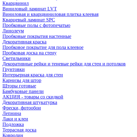
Кварцвинил
Виниловый ламинат LVT
Виниловая и кварцвиниловая плитка клеевая
Кварцевый ламинат SPC
Пробковые полы с фотопечатью
Линолеум
Пробковые покрытия настенные
Декоративная краска
Пробковое покрытие для пола клеевое
Пробковая доска на стену
Светильники
Декоративные рейки и теневые рейки для стен и потолков
Грунтовки
Интерьерная краска для стен
Карнизы для штор
Шторы готовые
Бамбуковые панели
АКЦИЯ - товары со скидкой
Декоративная штукатурка
Фрески, фотообои
Лепнина
Лаки и клеи
Подложка
Террасная доска
Ковролин