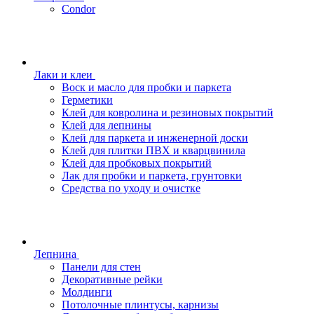
Condor
Лаки и клеи
Воск и масло для пробки и паркета
Герметики
Клей для ковролина и резиновых покрытий
Клей для лепнины
Клей для паркета и инженерной доски
Клей для плитки ПВХ и кварцвинила
Клей для пробковых покрытий
Лак для пробки и паркета, грунтовки
Средства по уходу и очистке
Лепнина
Панели для стен
Декоративные рейки
Молдинги
Потолочные плинтусы, карнизы