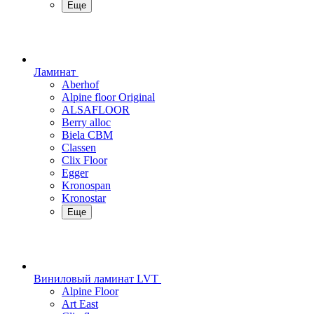
Еще
Ламинат
Aberhof
Alpine floor Original
ALSAFLOOR
Berry alloc
Biela CBM
Classen
Clix Floor
Egger
Kronospan
Kronostar
Еще
Виниловый ламинат LVT
Alpine Floor
Art East