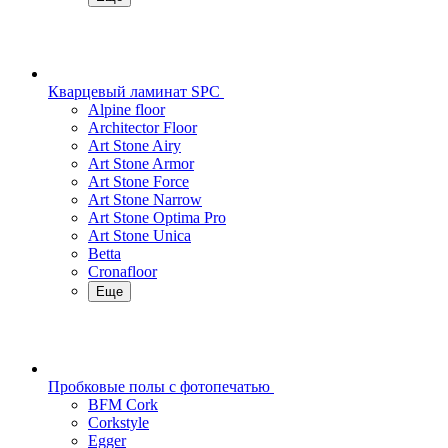
Кварцевый ламинат SPC
Alpine floor
Architector Floor
Art Stone Airy
Art Stone Armor
Art Stone Force
Art Stone Narrow
Art Stone Optima Pro
Art Stone Unica
Betta
Cronafloor
Еще
Пробковые полы с фотопечатью
BFM Cork
Corkstyle
Egger