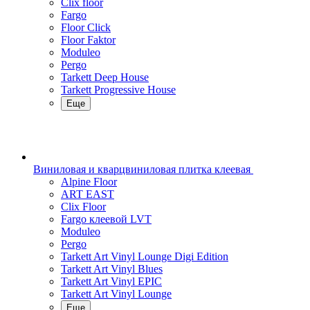
Clix floor
Fargo
Floor Click
Floor Faktor
Moduleo
Pergo
Tarkett Deep House
Tarkett Progressive House
Еще
Виниловая и кварцвиниловая плитка клеевая
Alpine Floor
ART EAST
Clix Floor
Fargo клеевой LVT
Moduleo
Pergo
Tarkett Art Vinyl Lounge Digi Edition
Tarkett Art Vinyl Blues
Tarkett Art Vinyl EPIC
Tarkett Art Vinyl Lounge
Еще