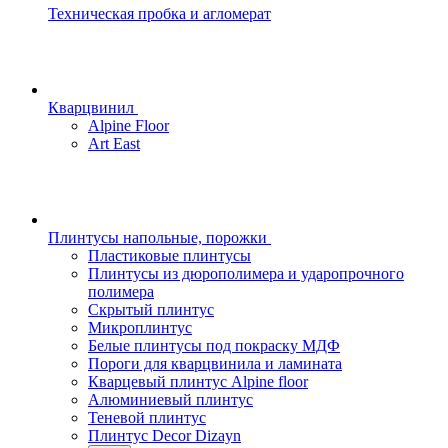
Техническая пробка и агломерат
Кварцвинил
Alpine Floor
Art East
Плинтусы напольные, порожки
Пластиковые плинтусы
Плинтусы из дюрополимера и ударопрочного
полимера
Скрытый плинтус
Микроплинтус
Белые плинтусы под покраску МДФ
Пороги для кварцвинила и ламината
Кварцевый плинтус Alpine floor
Алюминиевый плинтус
Теневой плинтус
Плинтус Decor Dizayn