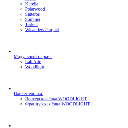
Karelia
Polarwood
Sinteros
Sommer
Tarkett
Wicanders Parquet
Модульный паркет
Lab Arte
Woodlight
Паркет елочка
Венгерская ёлка WOODLIGHT
Французская ёлка WOODLIGHT