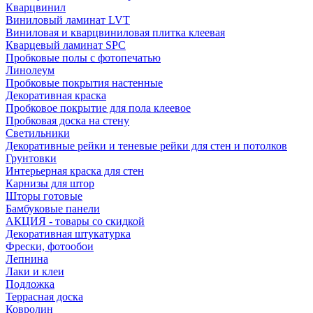
Кварцвинил
Виниловый ламинат LVT
Виниловая и кварцвиниловая плитка клеевая
Кварцевый ламинат SPC
Пробковые полы с фотопечатью
Линолеум
Пробковые покрытия настенные
Декоративная краска
Пробковое покрытие для пола клеевое
Пробковая доска на стену
Светильники
Декоративные рейки и теневые рейки для стен и потолков
Грунтовки
Интерьерная краска для стен
Карнизы для штор
Шторы готовые
Бамбуковые панели
АКЦИЯ - товары со скидкой
Декоративная штукатурка
Фрески, фотообои
Лепнина
Лаки и клеи
Подложка
Террасная доска
Ковролин