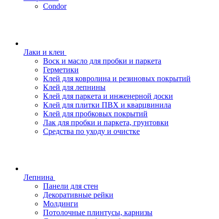
Condor
Лаки и клеи
Воск и масло для пробки и паркета
Герметики
Клей для ковролина и резиновых покрытий
Клей для лепнины
Клей для паркета и инженерной доски
Клей для плитки ПВХ и кварцвинила
Клей для пробковых покрытий
Лак для пробки и паркета, грунтовки
Средства по уходу и очистке
Лепнина
Панели для стен
Декоративные рейки
Молдинги
Потолочные плинтусы, карнизы