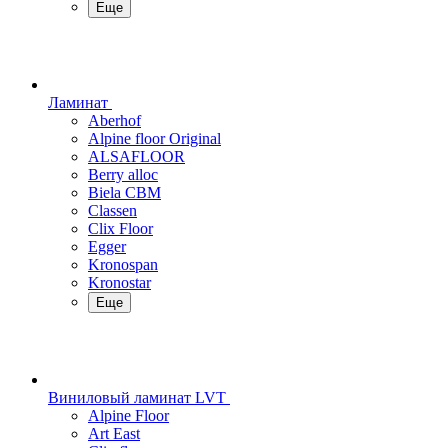
Еще
Ламинат
Aberhof
Alpine floor Original
ALSAFLOOR
Berry alloc
Biela CBM
Classen
Clix Floor
Egger
Kronospan
Kronostar
Еще
Виниловый ламинат LVT
Alpine Floor
Art East