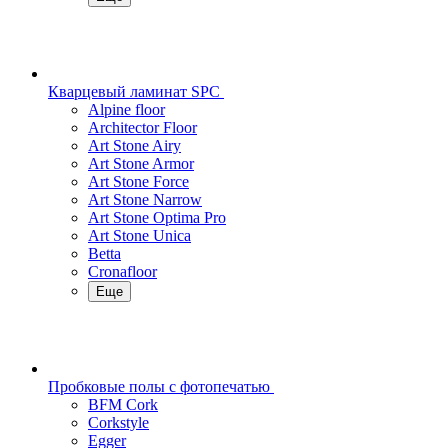
Кварцевый ламинат SPC
Alpine floor
Architector Floor
Art Stone Airy
Art Stone Armor
Art Stone Force
Art Stone Narrow
Art Stone Optima Pro
Art Stone Unica
Betta
Cronafloor
Еще
Пробковые полы с фотопечатью
BFM Cork
Corkstyle
Egger