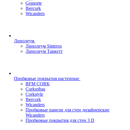
Granorte
Ibercork
Wicanders
Линолеум
Линолеум Sinteros
Линолеум Таркетт
Пробковые покрытия настенные
BFM CORK
Corksribas
Corkstyle
Ibercork
Wicanders
Пробковые панели для стен дизайнерские
Wicanders
Пробковые покрытия для стен 3 D