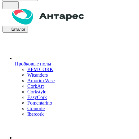
Каталог
Пробковые полы
BFM CORK
Wicanders
Amorim Wise
CorkArt
Corkstyle
EasyCork
Fomentarino
Granorte
Ibercork