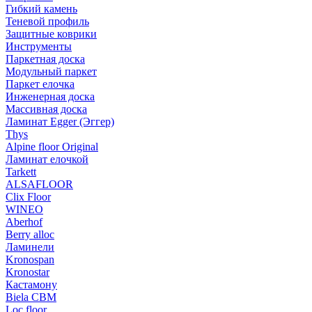
Гибкий камень
Теневой профиль
Защитные коврики
Инструменты
Паркетная доска
Модульный паркет
Паркет елочка
Инженерная доска
Массивная доска
Ламинат Egger (Эггер)
Thys
Alpine floor Original
Ламинат елочкой
Tarkett
ALSAFLOOR
Clix Floor
WINEO
Aberhof
Berry alloc
Ламинели
Kronospan
Kronostar
Кастамону
Biela CBM
Loc floor