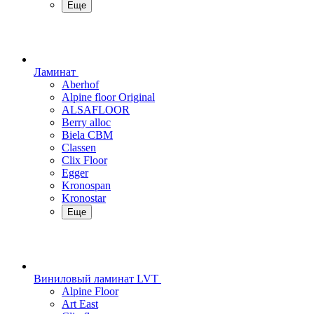
Еще
Ламинат
Aberhof
Alpine floor Original
ALSAFLOOR
Berry alloc
Biela CBM
Classen
Clix Floor
Egger
Kronospan
Kronostar
Еще
Виниловый ламинат LVT
Alpine Floor
Art East