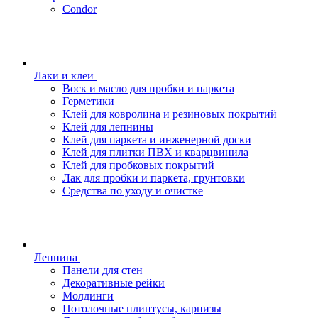
Condor
Лаки и клеи
Воск и масло для пробки и паркета
Герметики
Клей для ковролина и резиновых покрытий
Клей для лепнины
Клей для паркета и инженерной доски
Клей для плитки ПВХ и кварцвинила
Клей для пробковых покрытий
Лак для пробки и паркета, грунтовки
Средства по уходу и очистке
Лепнина
Панели для стен
Декоративные рейки
Молдинги
Потолочные плинтусы, карнизы