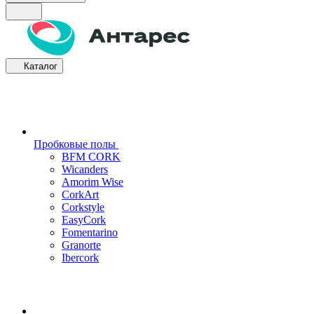
Каталог
Пробковые полы
BFM CORK
Wicanders
Amorim Wise
CorkArt
Corkstyle
EasyCork
Fomentarino
Granorte
Ibercork