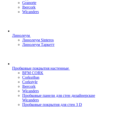
Granorte
Ibercork
Wicanders
Линолеум
Линолеум Sinteros
Линолеум Таркетт
Пробковые покрытия настенные
BFM CORK
Corksribas
Corkstyle
Ibercork
Wicanders
Пробковые панели для стен дизайнерские
Wicanders
Пробковые покрытия для стен 3 D