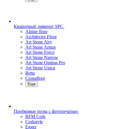
Кварцевый ламинат SPC
Alpine floor
Architector Floor
Art Stone Airy
Art Stone Armor
Art Stone Force
Art Stone Narrow
Art Stone Optima Pro
Art Stone Unica
Betta
Cronafloor
Еще
Пробковые полы с фотопечатью
BFM Cork
Corkstyle
Egger