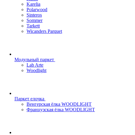
Karelia
Polarwood
Sinteros
Sommer
Tarkett
Wicanders Parquet
Модульный паркет
Lab Arte
Woodlight
Паркет елочка
Венгерская ёлка WOODLIGHT
Французская ёлка WOODLIGHT