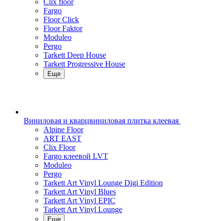
Clix floor
Fargo
Floor Click
Floor Faktor
Moduleo
Pergo
Tarkett Deep House
Tarkett Progressive House
Еще
Виниловая и кварцвиниловая плитка клеевая
Alpine Floor
ART EAST
Clix Floor
Fargo клеевой LVT
Moduleo
Pergo
Tarkett Art Vinyl Lounge Digi Edition
Tarkett Art Vinyl Blues
Tarkett Art Vinyl EPIC
Tarkett Art Vinyl Lounge
Еще