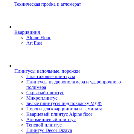
Техническая пробка и агломерат
Кварцвинил
Alpine Floor
Art East
Плинтусы напольные, порожки
Пластиковые плинтусы
Плинтусы из дюрополимера и ударопрочного
полимера
Скрытый плинтус
Микроплинтус
Белые плинтусы под покраску МДФ
Пороги для кварцвинила и ламината
Кварцевый плинтус Alpine floor
Алюминиевый плинтус
Теневой плинтус
Плинтус Decor Dizayn