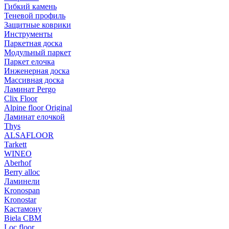
Гибкий камень
Теневой профиль
Защитные коврики
Инструменты
Паркетная доска
Модульный паркет
Паркет елочка
Инженерная доска
Массивная доска
Ламинат Pergo
Clix Floor
Alpine floor Original
Ламинат елочкой
Thys
ALSAFLOOR
Tarkett
WINEO
Aberhof
Berry alloc
Ламинели
Kronospan
Kronostar
Кастамону
Biela CBM
Loc floor