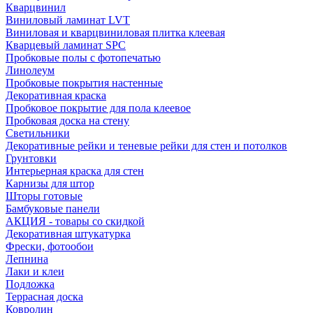
Кварцвинил
Виниловый ламинат LVT
Виниловая и кварцвиниловая плитка клеевая
Кварцевый ламинат SPC
Пробковые полы с фотопечатью
Линолеум
Пробковые покрытия настенные
Декоративная краска
Пробковое покрытие для пола клеевое
Пробковая доска на стену
Светильники
Декоративные рейки и теневые рейки для стен и потолков
Грунтовки
Интерьерная краска для стен
Карнизы для штор
Шторы готовые
Бамбуковые панели
АКЦИЯ - товары со скидкой
Декоративная штукатурка
Фрески, фотообои
Лепнина
Лаки и клеи
Подложка
Террасная доска
Ковролин