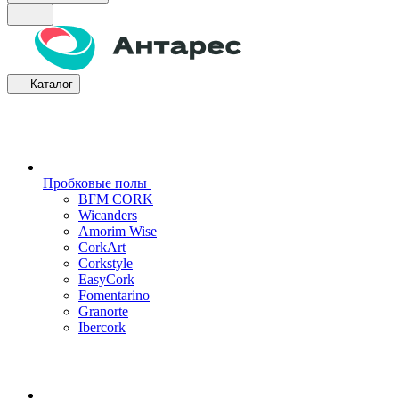
Каталог
Пробковые полы
BFM CORK
Wicanders
Amorim Wise
CorkArt
Corkstyle
EasyCork
Fomentarino
Granorte
Ibercork