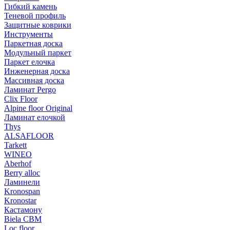
Гибкий камень
Теневой профиль
Защитные коврики
Инструменты
Паркетная доска
Модульный паркет
Паркет елочка
Инженерная доска
Массивная доска
Ламинат Pergo
Clix Floor
Alpine floor Original
Ламинат елочкой
Thys
ALSAFLOOR
Tarkett
WINEO
Aberhof
Berry alloc
Ламинели
Kronospan
Kronostar
Кастамону
Biela CBM
Loc floor