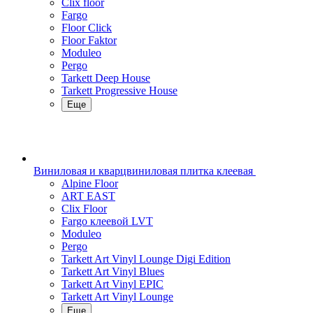
Clix floor
Fargo
Floor Click
Floor Faktor
Moduleo
Pergo
Tarkett Deep House
Tarkett Progressive House
Еще
Виниловая и кварцвиниловая плитка клеевая
Alpine Floor
ART EAST
Clix Floor
Fargo клеевой LVT
Moduleo
Pergo
Tarkett Art Vinyl Lounge Digi Edition
Tarkett Art Vinyl Blues
Tarkett Art Vinyl EPIC
Tarkett Art Vinyl Lounge
Еще