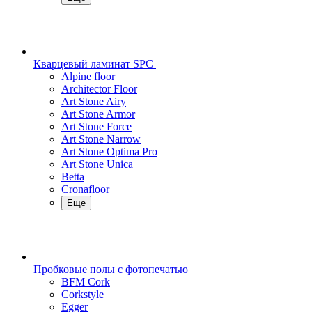
Кварцевый ламинат SPC
Alpine floor
Architector Floor
Art Stone Airy
Art Stone Armor
Art Stone Force
Art Stone Narrow
Art Stone Optima Pro
Art Stone Unica
Betta
Cronafloor
Еще
Пробковые полы с фотопечатью
BFM Cork
Corkstyle
Egger