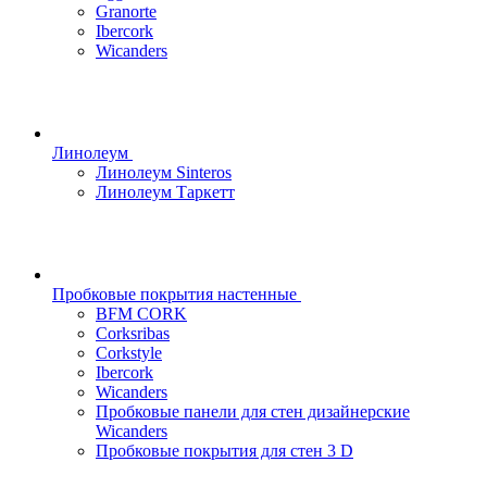
Granorte
Ibercork
Wicanders
Линолеум
Линолеум Sinteros
Линолеум Таркетт
Пробковые покрытия настенные
BFM CORK
Corksribas
Corkstyle
Ibercork
Wicanders
Пробковые панели для стен дизайнерские
Wicanders
Пробковые покрытия для стен 3 D