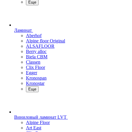
Еще
Ламинат
Aberhof
Alpine floor Original
ALSAFLOOR
Berry alloc
Biela CBM
Classen
Clix Floor
Egger
Kronospan
Kronostar
Еще
Виниловый ламинат LVT
Alpine Floor
Art East