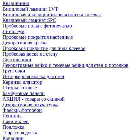
Кварцвинил
Виниловый ламинат LVT
Виниловая и кварцвиниловая плитка клеевая
Кварцевый ламинат SPC
Пробковые полы с фотопечатью
Линолеум
Пробковые покрытия настенные
Декоративная краска
Пробковое покрытие для пола клеевое
Пробковая доска на стену
Светильники
Декоративные рейки и теневые рейки для стен и потолков
Грунтовки
Интерьерная краска для стен
Карнизы для штор
Шторы готовые
Бамбуковые панели
АКЦИЯ - товары со скидкой
Декоративная штукатурка
Фрески, фотообои
Лепнина
Лаки и клеи
Подложка
Террасная доска
Ковролин