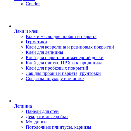
Condor
Лаки и клеи
Воск и масло для пробки и паркета
Герметики
Клей для ковролина и резиновых покрытий
Клей для лепнины
Клей для паркета и инженерной доски
Клей для плитки ПВХ и кварцвинила
Клей для пробковых покрытий
Лак для пробки и паркета, грунтовки
Средства по уходу и очистке
Лепнина
Панели для стен
Декоративные рейки
Молдинги
Потолочные плинтусы, карнизы