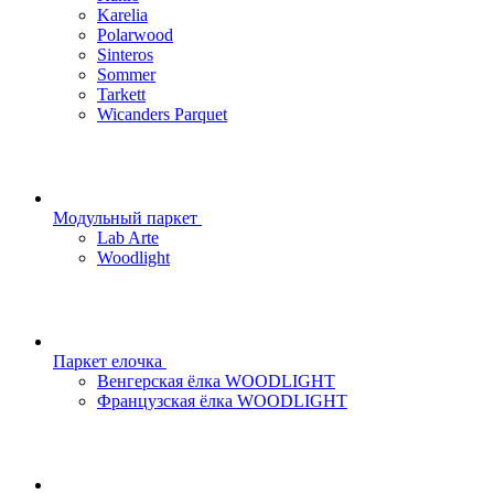
Karelia
Polarwood
Sinteros
Sommer
Tarkett
Wicanders Parquet
Модульный паркет
Lab Arte
Woodlight
Паркет елочка
Венгерская ёлка WOODLIGHT
Французская ёлка WOODLIGHT