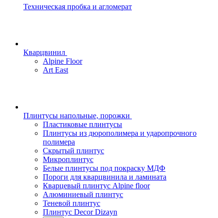
Техническая пробка и агломерат
Кварцвинил
Alpine Floor
Art East
Плинтусы напольные, порожки
Пластиковые плинтусы
Плинтусы из дюрополимера и ударопрочного
полимера
Скрытый плинтус
Микроплинтус
Белые плинтусы под покраску МДФ
Пороги для кварцвинила и ламината
Кварцевый плинтус Alpine floor
Алюминиевый плинтус
Теневой плинтус
Плинтус Decor Dizayn