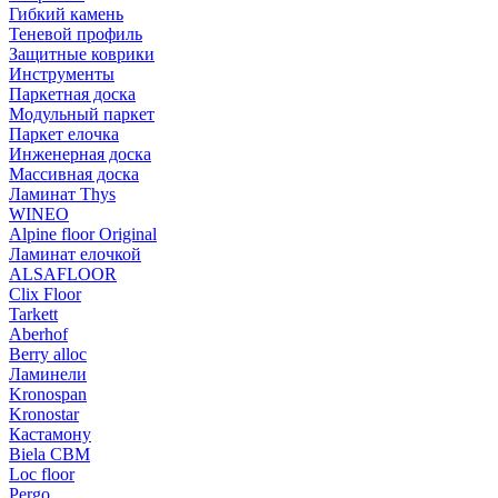
Гибкий камень
Теневой профиль
Защитные коврики
Инструменты
Паркетная доска
Модульный паркет
Паркет елочка
Инженерная доска
Массивная доска
Ламинат Thys
WINEO
Alpine floor Original
Ламинат елочкой
ALSAFLOOR
Clix Floor
Tarkett
Aberhof
Berry alloc
Ламинели
Kronospan
Kronostar
Кастамону
Biela CBM
Loc floor
Pergo