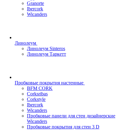
Granorte
Ibercork
Wicanders
Линолеум
Линолеум Sinteros
Линолеум Таркетт
Пробковые покрытия настенные
BFM CORK
Corksribas
Corkstyle
Ibercork
Wicanders
Пробковые панели для стен дизайнерские
Wicanders
Пробковые покрытия для стен 3 D