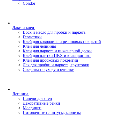
Condor
Лаки и клеи
Воск и масло для пробки и паркета
Герметики
Клей для ковролина и резиновых покрытий
Клей для лепнины
Клей для паркета и инженерной доски
Клей для плитки ПВХ и кварцвинила
Клей для пробковых покрытий
Лак для пробки и паркета, грунтовки
Средства по уходу и очистке
Лепнина
Панели для стен
Декоративные рейки
Молдинги
Потолочные плинтусы, карнизы