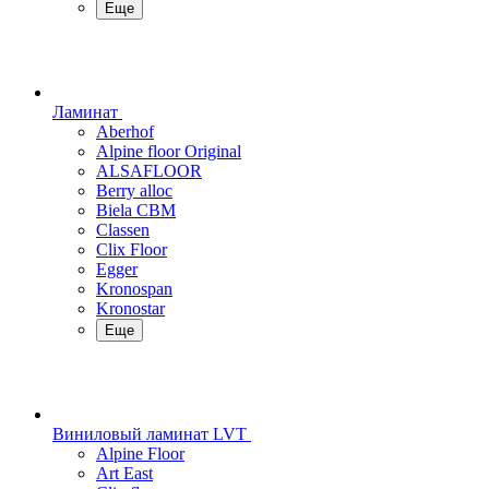
Еще
Ламинат
Aberhof
Alpine floor Original
ALSAFLOOR
Berry alloc
Biela CBM
Classen
Clix Floor
Egger
Kronospan
Kronostar
Еще
Виниловый ламинат LVT
Alpine Floor
Art East