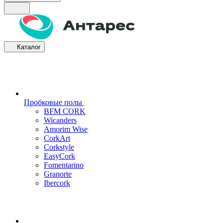
Каталог
Пробковые полы
BFM CORK
Wicanders
Amorim Wise
CorkArt
Corkstyle
EasyCork
Fomentarino
Granorte
Ibercork