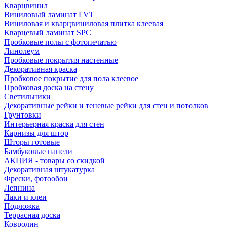
Кварцвинил
Виниловый ламинат LVT
Виниловая и кварцвиниловая плитка клеевая
Кварцевый ламинат SPC
Пробковые полы с фотопечатью
Линолеум
Пробковые покрытия настенные
Декоративная краска
Пробковое покрытие для пола клеевое
Пробковая доска на стену
Светильники
Декоративные рейки и теневые рейки для стен и потолков
Грунтовки
Интерьерная краска для стен
Карнизы для штор
Шторы готовые
Бамбуковые панели
АКЦИЯ - товары со скидкой
Декоративная штукатурка
Фрески, фотообои
Лепнина
Лаки и клеи
Подложка
Террасная доска
Ковролин