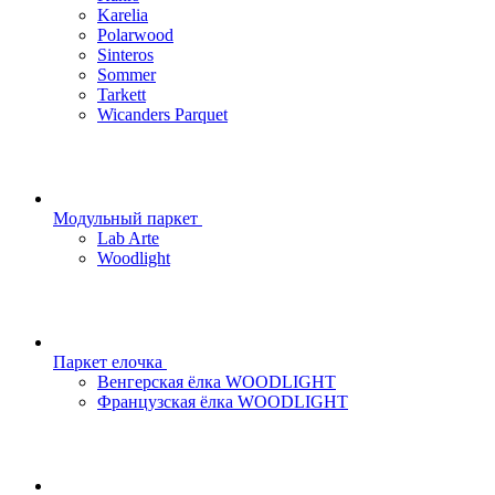
Karelia
Polarwood
Sinteros
Sommer
Tarkett
Wicanders Parquet
Модульный паркет
Lab Arte
Woodlight
Паркет елочка
Венгерская ёлка WOODLIGHT
Французская ёлка WOODLIGHT