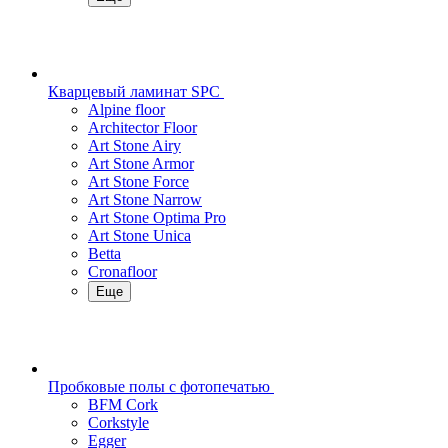
Кварцевый ламинат SPC
Alpine floor
Architector Floor
Art Stone Airy
Art Stone Armor
Art Stone Force
Art Stone Narrow
Art Stone Optima Pro
Art Stone Unica
Betta
Cronafloor
Еще
Пробковые полы с фотопечатью
BFM Cork
Corkstyle
Egger