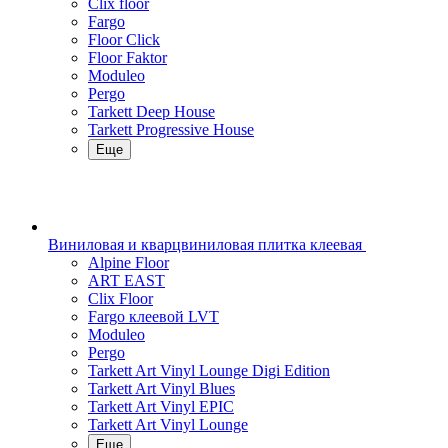
Clix floor
Fargo
Floor Click
Floor Faktor
Moduleo
Pergo
Tarkett Deep House
Tarkett Progressive House
Еще
Виниловая и кварцвиниловая плитка клеевая
Alpine Floor
ART EAST
Clix Floor
Fargo клеевой LVT
Moduleo
Pergo
Tarkett Art Vinyl Lounge Digi Edition
Tarkett Art Vinyl Blues
Tarkett Art Vinyl EPIC
Tarkett Art Vinyl Lounge
Еще