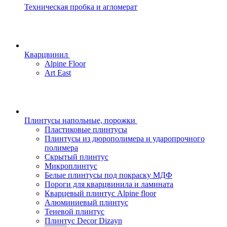
Техническая пробка и агломерат
Кварцвинил
Alpine Floor
Art East
Плинтусы напольные, порожки
Пластиковые плинтусы
Плинтусы из дюрополимера и ударопрочного
полимера
Скрытый плинтус
Микроплинтус
Белые плинтусы под покраску МДФ
Пороги для кварцвинила и ламината
Кварцевый плинтус Alpine floor
Алюминиевый плинтус
Теневой плинтус
Плинтус Decor Dizayn