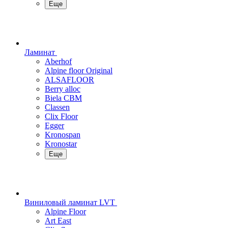
Еще
Ламинат
Aberhof
Alpine floor Original
ALSAFLOOR
Berry alloc
Biela CBM
Classen
Clix Floor
Egger
Kronospan
Kronostar
Еще
Виниловый ламинат LVT
Alpine Floor
Art East