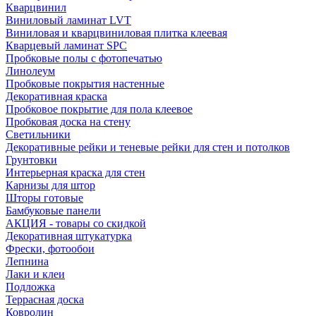
Кварцвинил
Виниловый ламинат LVT
Виниловая и кварцвиниловая плитка клеевая
Кварцевый ламинат SPC
Пробковые полы с фотопечатью
Линолеум
Пробковые покрытия настенные
Декоративная краска
Пробковое покрытие для пола клеевое
Пробковая доска на стену
Светильники
Декоративные рейки и теневые рейки для стен и потолков
Грунтовки
Интерьерная краска для стен
Карнизы для штор
Шторы готовые
Бамбуковые панели
АКЦИЯ - товары со скидкой
Декоративная штукатурка
Фрески, фотообои
Лепнина
Лаки и клеи
Подложка
Террасная доска
Ковролин