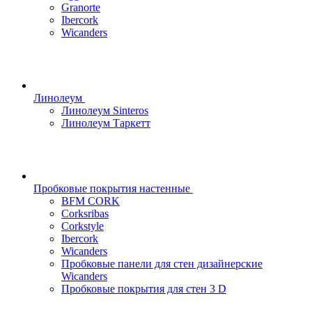
Granorte
Ibercork
Wicanders
Линолеум
Линолеум Sinteros
Линолеум Таркетт
Пробковые покрытия настенные
BFM CORK
Corksribas
Corkstyle
Ibercork
Wicanders
Пробковые панели для стен дизайнерские
Wicanders
Пробковые покрытия для стен 3 D