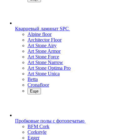
Кварцевый ламинат SPC
Alpine floor
Architector Floor
Art Stone Airy
Art Stone Armor
Art Stone Force
Art Stone Narrow
Art Stone Optima Pro
Art Stone Unica
Betta
Cronafloor
Еще
Пробковые полы с фотопечатью
BFM Cork
Corkstyle
Egger