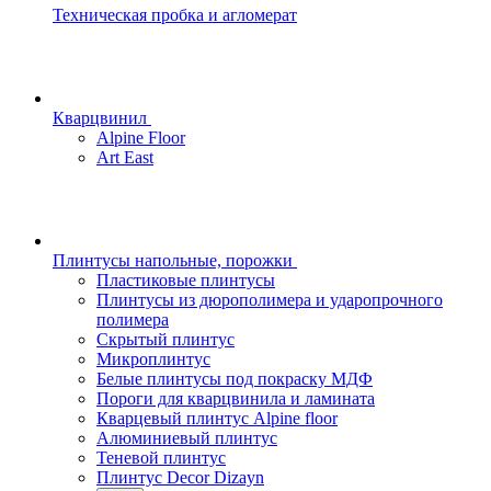
Техническая пробка и агломерат
Кварцвинил
Alpine Floor
Art East
Плинтусы напольные, порожки
Пластиковые плинтусы
Плинтусы из дюрополимера и ударопрочного
полимера
Скрытый плинтус
Микроплинтус
Белые плинтусы под покраску МДФ
Пороги для кварцвинила и ламината
Кварцевый плинтус Alpine floor
Алюминиевый плинтус
Теневой плинтус
Плинтус Decor Dizayn