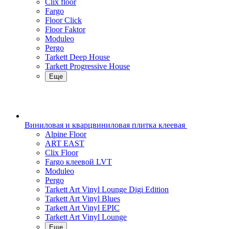
Clix floor
Fargo
Floor Click
Floor Faktor
Moduleo
Pergo
Tarkett Deep House
Tarkett Progressive House
Еще
Виниловая и кварцвиниловая плитка клеевая
Alpine Floor
ART EAST
Clix Floor
Fargo клеевой LVT
Moduleo
Pergo
Tarkett Art Vinyl Lounge Digi Edition
Tarkett Art Vinyl Blues
Tarkett Art Vinyl EPIC
Tarkett Art Vinyl Lounge
Еще