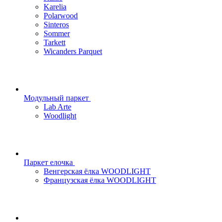
Karelia
Polarwood
Sinteros
Sommer
Tarkett
Wicanders Parquet
Модульный паркет
Lab Arte
Woodlight
Паркет елочка
Венгерская ёлка WOODLIGHT
Французская ёлка WOODLIGHT