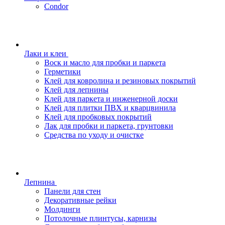
Condor
Лаки и клеи
Воск и масло для пробки и паркета
Герметики
Клей для ковролина и резиновых покрытий
Клей для лепнины
Клей для паркета и инженерной доски
Клей для плитки ПВХ и кварцвинила
Клей для пробковых покрытий
Лак для пробки и паркета, грунтовки
Средства по уходу и очистке
Лепнина
Панели для стен
Декоративные рейки
Молдинги
Потолочные плинтусы, карнизы