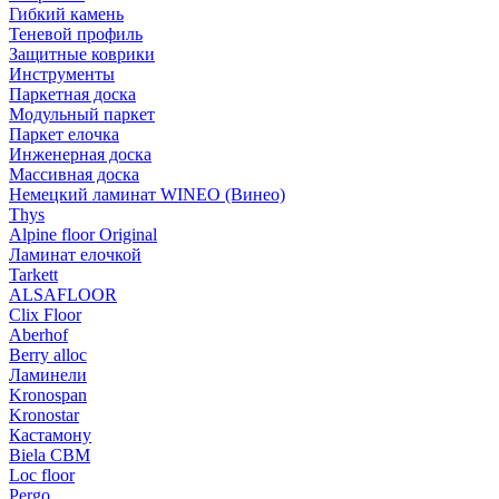
Гибкий камень
Теневой профиль
Защитные коврики
Инструменты
Паркетная доска
Модульный паркет
Паркет елочка
Инженерная доска
Массивная доска
Немецкий ламинат WINEO (Винео)
Thys
Alpine floor Original
Ламинат елочкой
Tarkett
ALSAFLOOR
Clix Floor
Aberhof
Berry alloc
Ламинели
Kronospan
Kronostar
Кастамону
Biela CBM
Loc floor
Pergo