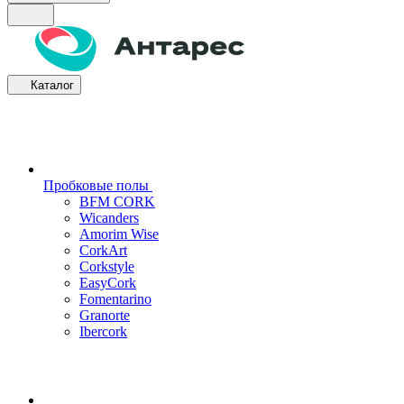
Каталог
Пробковые полы
BFM CORK
Wicanders
Amorim Wise
CorkArt
Corkstyle
EasyCork
Fomentarino
Granorte
Ibercork