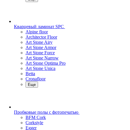
Кварцевый ламинат SPC
Alpine floor
Architector Floor
Art Stone Airy
Art Stone Armor
Art Stone Force
Art Stone Narrow
Art Stone Optima Pro
Art Stone Unica
Betta
Cronafloor
Еще
Пробковые полы с фотопечатью
BFM Cork
Corkstyle
Egger