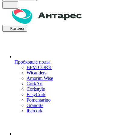
Каталог
Пробковые полы
BFM CORK
Wicanders
Amorim Wise
CorkArt
Corkstyle
EasyCork
Fomentarino
Granorte
Ibercork