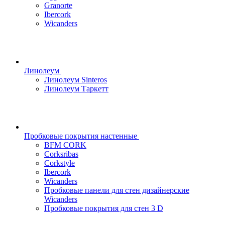
Granorte
Ibercork
Wicanders
Линолеум
Линолеум Sinteros
Линолеум Таркетт
Пробковые покрытия настенные
BFM CORK
Corksribas
Corkstyle
Ibercork
Wicanders
Пробковые панели для стен дизайнерские
Wicanders
Пробковые покрытия для стен 3 D