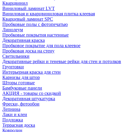
Кварцвинил
Виниловый ламинат LVT
Виниловая и кварцвиниловая плитка клеевая
Кварцевый ламинат SPC
Пробковые полы с фотопечатью
Линолеум
Пробковые покрытия настенные
Декоративная краска
Пробковое покрытие для пола клеевое
Пробковая доска на стену
Светильники
Декоративные рейки и теневые рейки для стен и потолков
Грунтовки
Интерьерная краска для стен
Карнизы для штор
Шторы готовые
Бамбуковые панели
АКЦИЯ - товары со скидкой
Декоративная штукатурка
Фрески, фотообои
Лепнина
Лаки и клеи
Подложка
Террасная доска
Ковролин