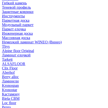
Гибкий камень
Теневой профиль
Защитные коврики
Инструменты
Паркетная доска
Модульный паркет
Паркет елочка
Инженерная доска
Массивная доска
Немецкий ламинат WINEO (Винео)
Thys
Alpine floor Original
Ламинат елочкой
Tarkett
ALSAFLOOR
Clix Floor
Aberhof
Berry alloc
Ламинели
Kronospan
Kronostar
Кастамону
Biela CBM
Loc floor
Pergo