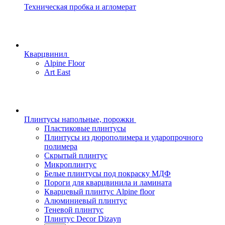
Техническая пробка и агломерат
Кварцвинил
Alpine Floor
Art East
Плинтусы напольные, порожки
Пластиковые плинтусы
Плинтусы из дюрополимера и ударопрочного
полимера
Скрытый плинтус
Микроплинтус
Белые плинтусы под покраску МДФ
Пороги для кварцвинила и ламината
Кварцевый плинтус Alpine floor
Алюминиевый плинтус
Теневой плинтус
Плинтус Decor Dizayn