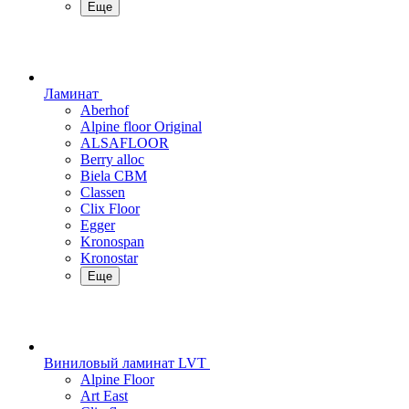
Еще
Ламинат
Aberhof
Alpine floor Original
ALSAFLOOR
Berry alloc
Biela CBM
Classen
Clix Floor
Egger
Kronospan
Kronostar
Еще
Виниловый ламинат LVT
Alpine Floor
Art East