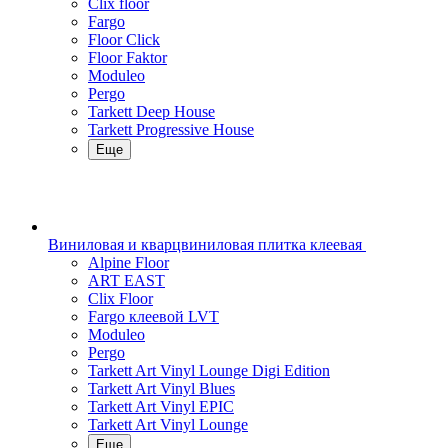
Clix floor
Fargo
Floor Click
Floor Faktor
Moduleo
Pergo
Tarkett Deep House
Tarkett Progressive House
Еще
Виниловая и кварцвиниловая плитка клеевая
Alpine Floor
ART EAST
Clix Floor
Fargo клеевой LVT
Moduleo
Pergo
Tarkett Art Vinyl Lounge Digi Edition
Tarkett Art Vinyl Blues
Tarkett Art Vinyl EPIC
Tarkett Art Vinyl Lounge
Еще