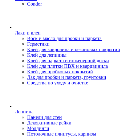
Condor
Лаки и клеи
Воск и масло для пробки и паркета
Герметики
Клей для ковролина и резиновых покрытий
Клей для лепнины
Клей для паркета и инженерной доски
Клей для плитки ПВХ и кварцвинила
Клей для пробковых покрытий
Лак для пробки и паркета, грунтовки
Средства по уходу и очистке
Лепнина
Панели для стен
Декоративные рейки
Молдинги
Потолочные плинтусы, карнизы