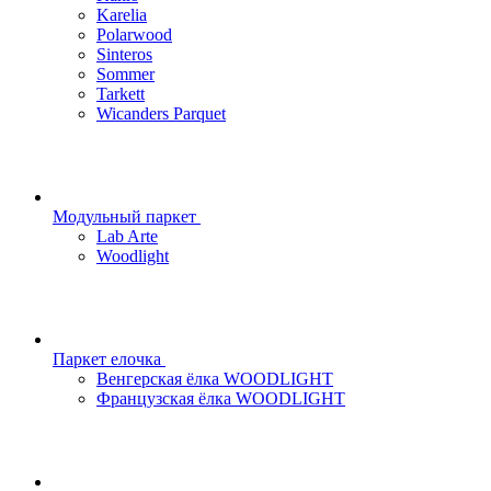
Karelia
Polarwood
Sinteros
Sommer
Tarkett
Wicanders Parquet
Модульный паркет
Lab Arte
Woodlight
Паркет елочка
Венгерская ёлка WOODLIGHT
Французская ёлка WOODLIGHT