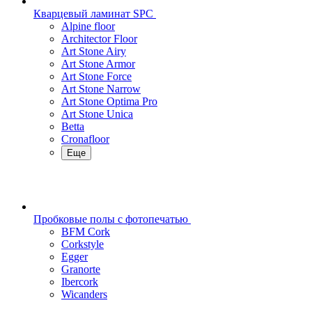
Кварцевый ламинат SPC
Alpine floor
Architector Floor
Art Stone Airy
Art Stone Armor
Art Stone Force
Art Stone Narrow
Art Stone Optima Pro
Art Stone Unica
Betta
Cronafloor
Еще
Пробковые полы с фотопечатью
BFM Cork
Corkstyle
Egger
Granorte
Ibercork
Wicanders