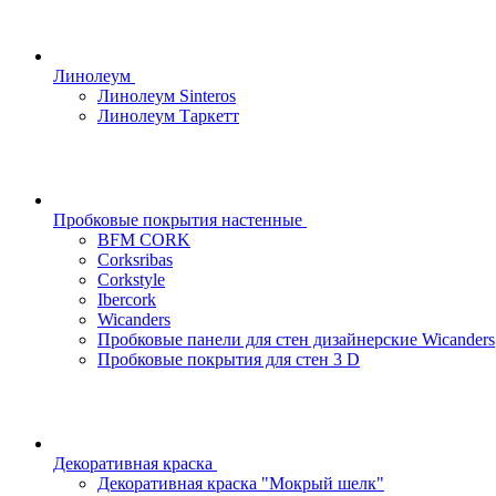
Линолеум
Линолеум Sinteros
Линолеум Таркетт
Пробковые покрытия настенные
BFM CORK
Corksribas
Corkstyle
Ibercork
Wicanders
Пробковые панели для стен дизайнерские Wicanders
Пробковые покрытия для стен 3 D
Декоративная краска
Декоративная краска "Мокрый шелк"