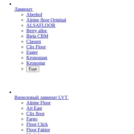
Ламинат
Aberhof
Alpine floor Original
ALSAFLOOR
Berry alloc
Biela CBM
Classen
Clix Floor
Egger
Kronospan
Kronostar
Еще
Виниловый ламинат LVT
Alpine Floor
Art East
Clix floor
Fargo
Floor Click
Floor Faktor