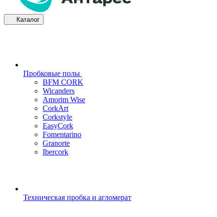
Каталог
Пробковые полы
BFM CORK
Wicanders
Amorim Wise
CorkArt
Corkstyle
EasyCork
Fomentarino
Granorte
Ibercork
Техническая пробка и агломерат