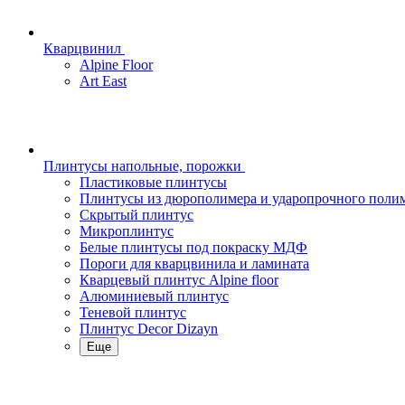
Кварцвинил
Alpine Floor
Art East
Плинтусы напольные, порожки
Пластиковые плинтусы
Плинтусы из дюрополимера и ударопрочного поли
Скрытый плинтус
Микроплинтус
Белые плинтусы под покраску МДФ
Пороги для кварцвинила и ламината
Кварцевый плинтус Alpine floor
Алюминиевый плинтус
Теневой плинтус
Плинтус Decor Dizayn
Еще