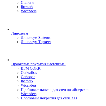
Granorte
Ibercork
Wicanders
Линолеум
Линолеум Sinteros
Линолеум Таркетт
Пробковые покрытия настенные
BFM CORK
Corksribas
Corkstyle
Ibercork
Wicanders
Пробковые панели для стен дизайнерские
Wicanders
Пробковые покрытия для стен 3 D