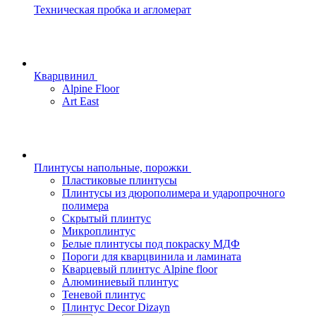
Техническая пробка и агломерат
Кварцвинил
Alpine Floor
Art East
Плинтусы напольные, порожки
Пластиковые плинтусы
Плинтусы из дюрополимера и ударопрочного
полимера
Скрытый плинтус
Микроплинтус
Белые плинтусы под покраску МДФ
Пороги для кварцвинила и ламината
Кварцевый плинтус Alpine floor
Алюминиевый плинтус
Теневой плинтус
Плинтус Decor Dizayn