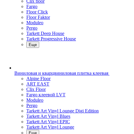
Clix floor
Fargo
Floor Click
Floor Faktor
Moduleo
Pergo
Tarkett Deep House
Tarkett Progressive House
Еще
Виниловая и кварцвиниловая плитка клеевая
Alpine Floor
ART EAST
Clix Floor
Fargo клеевой LVT
Moduleo
Pergo
Tarkett Art Vinyl Lounge Digi Edition
Tarkett Art Vinyl Blues
Tarkett Art Vinyl EPIC
Tarkett Art Vinyl Lounge
Еще