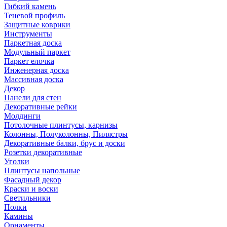
Гибкий камень
Теневой профиль
Защитные коврики
Инструменты
Паркетная доска
Модульный паркет
Паркет елочка
Инженерная доска
Массивная доска
Декор
Панели для стен
Декоративные рейки
Молдинги
Потолочные плинтусы, карнизы
Колонны, Полуколонны, Пилястры
Декоративные балки, брус и доски
Розетки декоративные
Уголки
Плинтусы напольные
Фасадный декор
Краски и воски
Светильники
Полки
Камины
Орнаменты