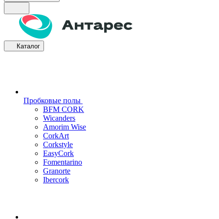
Каталог
Пробковые полы
BFM CORK
Wicanders
Amorim Wise
CorkArt
Corkstyle
EasyCork
Fomentarino
Granorte
Ibercork