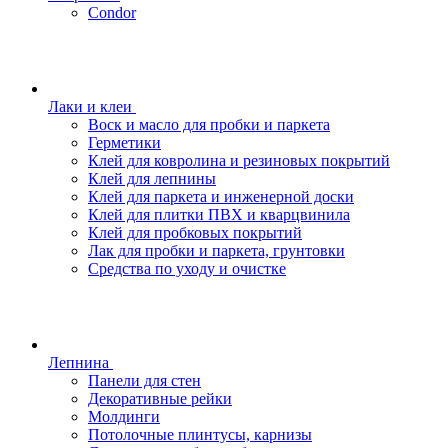
Condor
Лаки и клеи
Воск и масло для пробки и паркета
Герметики
Клей для ковролина и резиновых покрытий
Клей для лепнины
Клей для паркета и инженерной доски
Клей для плитки ПВХ и кварцвинила
Клей для пробковых покрытий
Лак для пробки и паркета, грунтовки
Средства по уходу и очистке
Лепнина
Панели для стен
Декоративные рейки
Молдинги
Потолочные плинтусы, карнизы