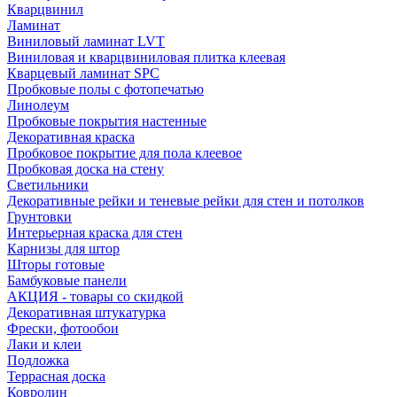
Кварцвинил
Ламинат
Виниловый ламинат LVT
Виниловая и кварцвиниловая плитка клеевая
Кварцевый ламинат SPC
Пробковые полы с фотопечатью
Линолеум
Пробковые покрытия настенные
Декоративная краска
Пробковое покрытие для пола клеевое
Пробковая доска на стену
Светильники
Декоративные рейки и теневые рейки для стен и потолков
Грунтовки
Интерьерная краска для стен
Карнизы для штор
Шторы готовые
Бамбуковые панели
АКЦИЯ - товары со скидкой
Декоративная штукатурка
Фрески, фотообои
Лаки и клеи
Подложка
Террасная доска
Ковролин