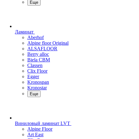
Еще
Ламинат
Aberhof
Alpine floor Original
ALSAFLOOR
Berry alloc
Biela CBM
Classen
Clix Floor
Egger
Kronospan
Kronostar
Еще
Виниловый ламинат LVT
Alpine Floor
Art East