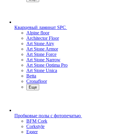
Кварцевый ламинат SPC
Alpine floor
Architector Floor
Art Stone Airy
Art Stone Armor
Art Stone Force
Art Stone Narrow
Art Stone Optima Pro
Art Stone Unica
Betta
Cronafloor
Еще
Пробковые полы с фотопечатью
BFM Cork
Corkstyle
Egger