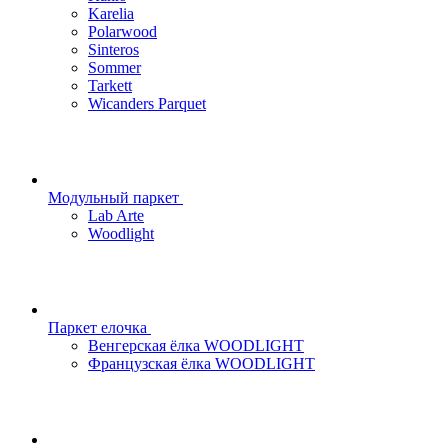
Karelia
Polarwood
Sinteros
Sommer
Tarkett
Wicanders Parquet
Модульный паркет
Lab Arte
Woodlight
Паркет елочка
Венгерская ёлка WOODLIGHT
Французская ёлка WOODLIGHT