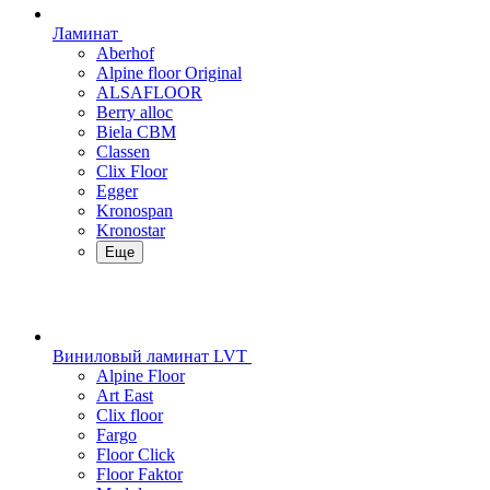
Ламинат
Aberhof
Alpine floor Original
ALSAFLOOR
Berry alloc
Biela CBM
Classen
Clix Floor
Egger
Kronospan
Kronostar
Еще
Виниловый ламинат LVT
Alpine Floor
Art East
Clix floor
Fargo
Floor Click
Floor Faktor