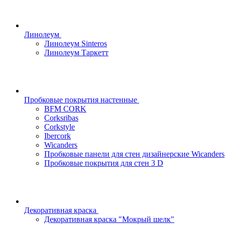
Линолеум
Линолеум Sinteros
Линолеум Таркетт
Пробковые покрытия настенные
BFM CORK
Corksribas
Corkstyle
Ibercork
Wicanders
Пробковые панели для стен дизайнерские Wicanders
Пробковые покрытия для стен 3 D
Декоративная краска
Декоративная краска "Мокрый шелк"