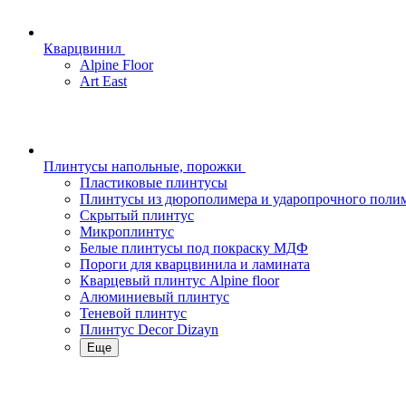
Кварцвинил
Alpine Floor
Art East
Плинтусы напольные, порожки
Пластиковые плинтусы
Плинтусы из дюрополимера и ударопрочного поли
Скрытый плинтус
Микроплинтус
Белые плинтусы под покраску МДФ
Пороги для кварцвинила и ламината
Кварцевый плинтус Alpine floor
Алюминиевый плинтус
Теневой плинтус
Плинтус Decor Dizayn
Еще