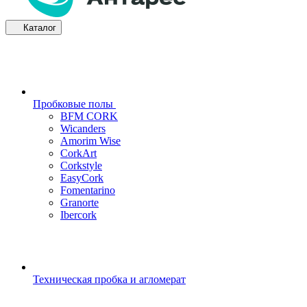
Каталог
Пробковые полы
BFM CORK
Wicanders
Amorim Wise
CorkArt
Corkstyle
EasyCork
Fomentarino
Granorte
Ibercork
Техническая пробка и агломерат