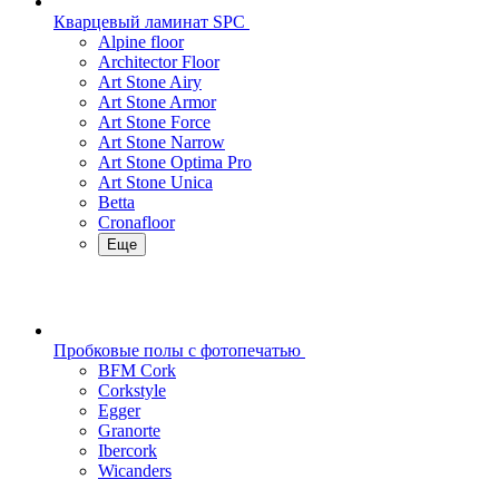
Кварцевый ламинат SPC
Alpine floor
Architector Floor
Art Stone Airy
Art Stone Armor
Art Stone Force
Art Stone Narrow
Art Stone Optima Pro
Art Stone Unica
Betta
Cronafloor
Еще
Пробковые полы с фотопечатью
BFM Cork
Corkstyle
Egger
Granorte
Ibercork
Wicanders