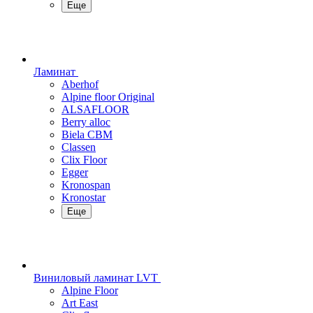
Еще
Ламинат
Aberhof
Alpine floor Original
ALSAFLOOR
Berry alloc
Biela CBM
Classen
Clix Floor
Egger
Kronospan
Kronostar
Еще
Виниловый ламинат LVT
Alpine Floor
Art East