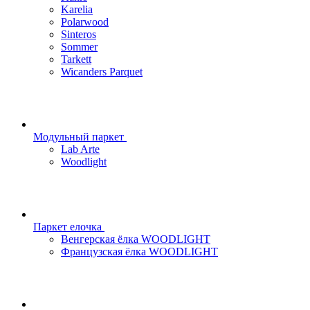
Karelia
Polarwood
Sinteros
Sommer
Tarkett
Wicanders Parquet
Модульный паркет
Lab Arte
Woodlight
Паркет елочка
Венгерская ёлка WOODLIGHT
Французская ёлка WOODLIGHT