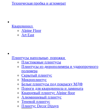
Техническая пробка и агломерат
Кварцвинил
Alpine Floor
Art East
Плинтусы напольные, порожки
Пластиковые плинтусы
Плинтусы из дюрополимера и ударопрочного
полимера
Скрытый плинтус
Микроплинтус
Белые плинтусы под покраску МДФ
Пороги для кварцвинила и ламината
Кварцевый плинтус Alpine floor
Алюминиевый плинтус
Теневой плинтус
Плинтус Decor Dizayn