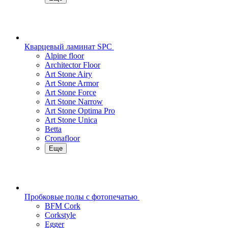
Кварцевый ламинат SPC
Alpine floor
Architector Floor
Art Stone Airy
Art Stone Armor
Art Stone Force
Art Stone Narrow
Art Stone Optima Pro
Art Stone Unica
Betta
Cronafloor
Еще
Пробковые полы с фотопечатью
BFM Cork
Corkstyle
Egger