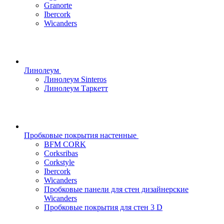
Granorte
Ibercork
Wicanders
Линолеум
Линолеум Sinteros
Линолеум Таркетт
Пробковые покрытия настенные
BFM CORK
Corksribas
Corkstyle
Ibercork
Wicanders
Пробковые панели для стен дизайнерские
Wicanders
Пробковые покрытия для стен 3 D