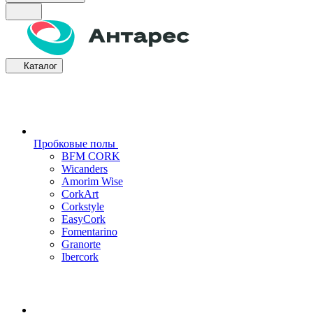
Каталог
Пробковые полы
BFM CORK
Wicanders
Amorim Wise
CorkArt
Corkstyle
EasyCork
Fomentarino
Granorte
Ibercork