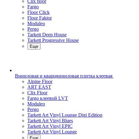
Clix floor
Fargo
Floor Click
Floor Faktor
Moduleo
Pergo
Tarkett Deep House
Tarkett Progressive House
Еще
Виниловая и кварцвиниловая плитка клеевая
Alpine Floor
ART EAST
Clix Floor
Fargo клеевой LVT
Moduleo
Pergo
Tarkett Art Vinyl Lounge Digi Edition
Tarkett Art Vinyl Blues
Tarkett Art Vinyl EPIC
Tarkett Art Vinyl Lounge
Еще