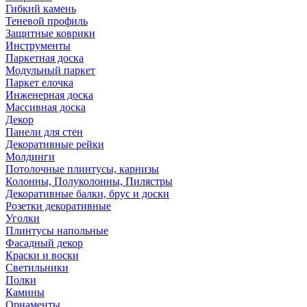
Гибкий камень
Теневой профиль
Защитные коврики
Инструменты
Паркетная доска
Модульный паркет
Паркет елочка
Инженерная доска
Массивная доска
Декор
Панели для стен
Декоративные рейки
Молдинги
Потолочные плинтусы, карнизы
Колонны, Полуколонны, Пилястры
Декоративные балки, брус и доски
Розетки декоративные
Уголки
Плинтусы напольные
Фасадный декор
Краски и воски
Светильники
Полки
Камины
Орнаменты