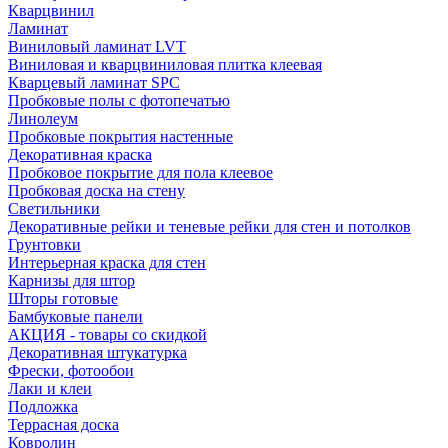
Кварцвинил
Ламинат
Виниловый ламинат LVT
Виниловая и кварцвиниловая плитка клеевая
Кварцевый ламинат SPC
Пробковые полы с фотопечатью
Линолеум
Пробковые покрытия настенные
Декоративная краска
Пробковое покрытие для пола клеевое
Пробковая доска на стену
Светильники
Декоративные рейки и теневые рейки для стен и потолков
Грунтовки
Интерьерная краска для стен
Карнизы для штор
Шторы готовые
Бамбуковые панели
АКЦИЯ - товары со скидкой
Декоративная штукатурка
Фрески, фотообои
Лаки и клеи
Подложка
Террасная доска
Ковролин