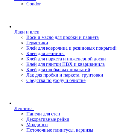
Condor
Лаки и клеи
Воск и масло для пробки и паркета
Герметики
Клей для ковролина и резиновых покрытий
Клей для лепнины
Клей для паркета и инженерной доски
Клей для плитки ПВХ и кварцвинила
Клей для пробковых покрытий
Лак для пробки и паркета, грунтовки
Средства по уходу и очистке
Лепнина
Панели для стен
Декоративные рейки
Молдинги
Потолочные плинтусы, карнизы