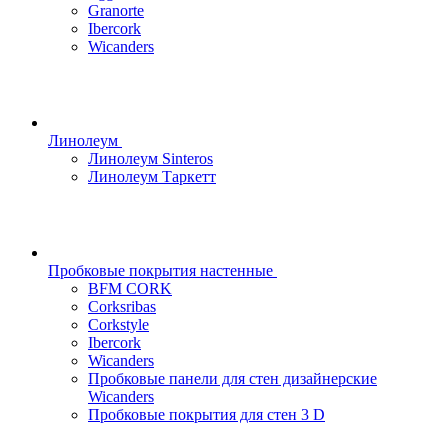
Granorte
Ibercork
Wicanders
Линолеум
Линолеум Sinteros
Линолеум Таркетт
Пробковые покрытия настенные
BFM CORK
Corksribas
Corkstyle
Ibercork
Wicanders
Пробковые панели для стен дизайнерские
Wicanders
Пробковые покрытия для стен 3 D