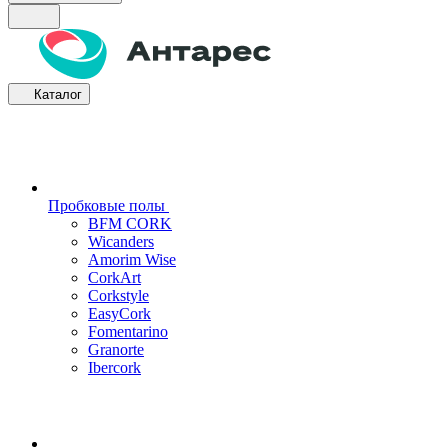
Каталог
Пробковые полы
BFM CORK
Wicanders
Amorim Wise
CorkArt
Corkstyle
EasyCork
Fomentarino
Granorte
Ibercork