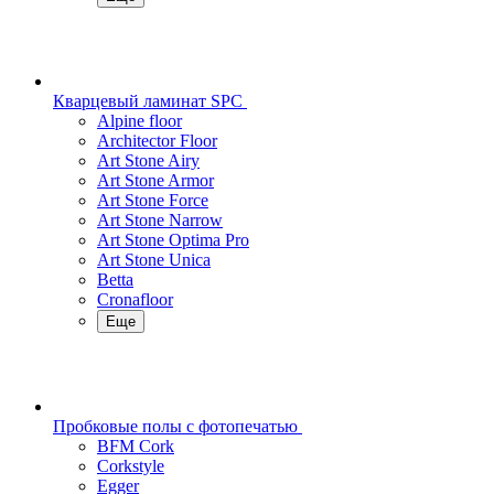
Кварцевый ламинат SPC
Alpine floor
Architector Floor
Art Stone Airy
Art Stone Armor
Art Stone Force
Art Stone Narrow
Art Stone Optima Pro
Art Stone Unica
Betta
Cronafloor
Еще
Пробковые полы с фотопечатью
BFM Cork
Corkstyle
Egger