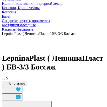
Наличники, планки и дверной декор
Консоли, Кронштейны
Кессоны
Багет
Сандрики, русты, орнаменты
Молдинги фасадные
Карнизы фасадные
LepninaPlast ( ЛепнинаПласт ) БВ-3/3 Боссаж
LepninaPlast ( ЛепнинаПласт
) БВ-3/3 Боссаж
0
Нет отзывов