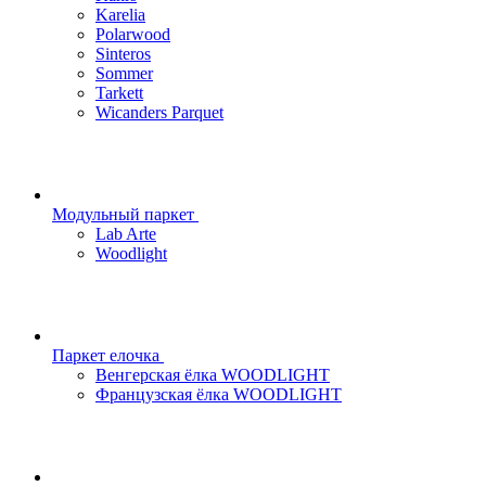
Karelia
Polarwood
Sinteros
Sommer
Tarkett
Wicanders Parquet
Модульный паркет
Lab Arte
Woodlight
Паркет елочка
Венгерская ёлка WOODLIGHT
Французская ёлка WOODLIGHT