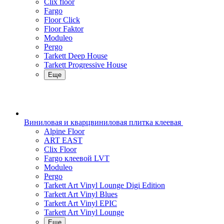
Clix floor
Fargo
Floor Click
Floor Faktor
Moduleo
Pergo
Tarkett Deep House
Tarkett Progressive House
Еще
Виниловая и кварцвиниловая плитка клеевая
Alpine Floor
ART EAST
Clix Floor
Fargo клеевой LVT
Moduleo
Pergo
Tarkett Art Vinyl Lounge Digi Edition
Tarkett Art Vinyl Blues
Tarkett Art Vinyl EPIC
Tarkett Art Vinyl Lounge
Еще