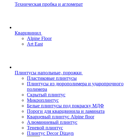
Техническая пробка и агломерат
Кварцвинил
Alpine Floor
Art East
Плинтусы напольные, порожки
Пластиковые плинтусы
Плинтусы из дюрополимера и ударопрочного
полимера
Скрытый плинтус
Микроплинтус
Белые плинтусы под покраску МДФ
Пороги для кварцвинила и ламината
Кварцевый плинтус Alpine floor
Алюминиевый плинтус
Теневой плинтус
Плинтус Decor Dizayn