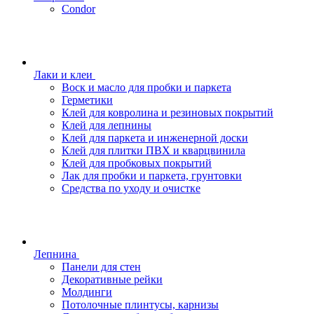
Condor
Лаки и клеи
Воск и масло для пробки и паркета
Герметики
Клей для ковролина и резиновых покрытий
Клей для лепнины
Клей для паркета и инженерной доски
Клей для плитки ПВХ и кварцвинила
Клей для пробковых покрытий
Лак для пробки и паркета, грунтовки
Средства по уходу и очистке
Лепнина
Панели для стен
Декоративные рейки
Молдинги
Потолочные плинтусы, карнизы