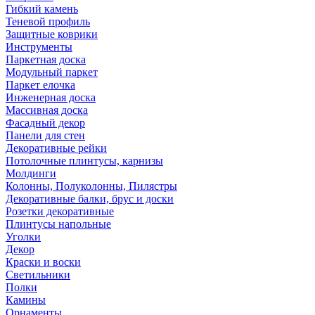
Гибкий камень
Теневой профиль
Защитные коврики
Инструменты
Паркетная доска
Модульный паркет
Паркет елочка
Инженерная доска
Массивная доска
Фасадный декор
Панели для стен
Декоративные рейки
Потолочные плинтусы, карнизы
Молдинги
Колонны, Полуколонны, Пилястры
Декоративные балки, брус и доски
Розетки декоративные
Плинтусы напольные
Уголки
Декор
Краски и воски
Светильники
Полки
Камины
Орнаменты