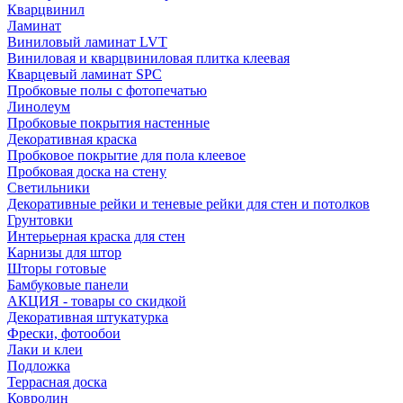
Кварцвинил
Ламинат
Виниловый ламинат LVT
Виниловая и кварцвиниловая плитка клеевая
Кварцевый ламинат SPC
Пробковые полы с фотопечатью
Линолеум
Пробковые покрытия настенные
Декоративная краска
Пробковое покрытие для пола клеевое
Пробковая доска на стену
Светильники
Декоративные рейки и теневые рейки для стен и потолков
Грунтовки
Интерьерная краска для стен
Карнизы для штор
Шторы готовые
Бамбуковые панели
АКЦИЯ - товары со скидкой
Декоративная штукатурка
Фрески, фотообои
Лаки и клеи
Подложка
Террасная доска
Ковролин