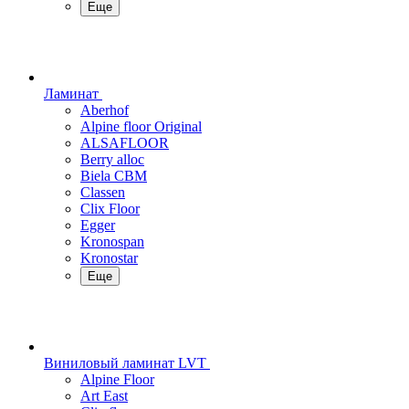
Еще
Ламинат
Aberhof
Alpine floor Original
ALSAFLOOR
Berry alloc
Biela CBM
Classen
Clix Floor
Egger
Kronospan
Kronostar
Еще
Виниловый ламинат LVT
Alpine Floor
Art East