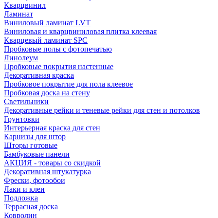
Кварцвинил
Ламинат
Виниловый ламинат LVT
Виниловая и кварцвиниловая плитка клеевая
Кварцевый ламинат SPC
Пробковые полы с фотопечатью
Линолеум
Пробковые покрытия настенные
Декоративная краска
Пробковое покрытие для пола клеевое
Пробковая доска на стену
Светильники
Декоративные рейки и теневые рейки для стен и потолков
Грунтовки
Интерьерная краска для стен
Карнизы для штор
Шторы готовые
Бамбуковые панели
АКЦИЯ - товары со скидкой
Декоративная штукатурка
Фрески, фотообои
Лаки и клеи
Подложка
Террасная доска
Ковролин