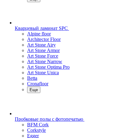
Кварцевый ламинат SPC
Alpine floor
Architector Floor
Art Stone Airy
Art Stone Armor
Art Stone Force
Art Stone Narrow
Art Stone Optima Pro
Art Stone Unica
Betta
Cronafloor
Еще
Пробковые полы с фотопечатью
BFM Cork
Corkstyle
Egger