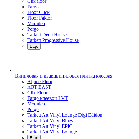
Clix floor
Fargo
Floor Click
Floor Faktor
Moduleo
Pergo
Tarkett Deep House
Tarkett Progressive House
Еще
Виниловая и кварцвиниловая плитка клеевая
Alpine Floor
ART EAST
Clix Floor
Fargo клеевой LVT
Moduleo
Pergo
Tarkett Art Vinyl Lounge Digi Edition
Tarkett Art Vinyl Blues
Tarkett Art Vinyl EPIC
Tarkett Art Vinyl Lounge
Еще