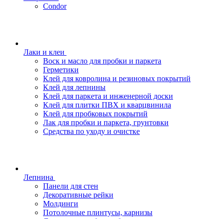
Condor
Лаки и клеи
Воск и масло для пробки и паркета
Герметики
Клей для ковролина и резиновых покрытий
Клей для лепнины
Клей для паркета и инженерной доски
Клей для плитки ПВХ и кварцвинила
Клей для пробковых покрытий
Лак для пробки и паркета, грунтовки
Средства по уходу и очистке
Лепнина
Панели для стен
Декоративные рейки
Молдинги
Потолочные плинтусы, карнизы