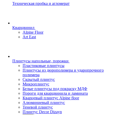
Техническая пробка и агломерат
Кварцвинил
Alpine Floor
Art East
Плинтусы напольные, порожки
Пластиковые плинтусы
Плинтусы из дюрополимера и ударопрочного
полимера
Скрытый плинтус
Микроплинтус
Белые плинтусы под покраску МДФ
Пороги для кварцвинила и ламината
Кварцевый плинтус Alpine floor
Алюминиевый плинтус
Теневой плинтус
Плинтус Decor Dizayn