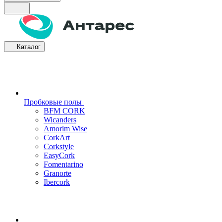
Каталог
Пробковые полы
BFM CORK
Wicanders
Amorim Wise
CorkArt
Corkstyle
EasyCork
Fomentarino
Granorte
Ibercork