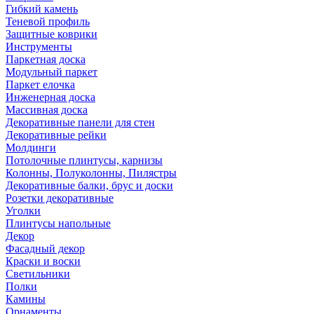
Гибкий камень
Теневой профиль
Защитные коврики
Инструменты
Паркетная доска
Модульный паркет
Паркет елочка
Инженерная доска
Массивная доска
Декоративные панели для стен
Декоративные рейки
Молдинги
Потолочные плинтусы, карнизы
Колонны, Полуколонны, Пилястры
Декоративные балки, брус и доски
Розетки декоративные
Уголки
Плинтусы напольные
Декор
Фасадный декор
Краски и воски
Светильники
Полки
Камины
Орнаменты