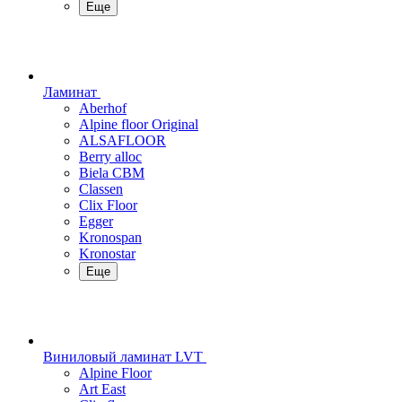
Еще
Ламинат
Aberhof
Alpine floor Original
ALSAFLOOR
Berry alloc
Biela CBM
Classen
Clix Floor
Egger
Kronospan
Kronostar
Еще
Виниловый ламинат LVT
Alpine Floor
Art East