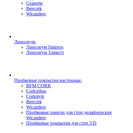
Granorte
Ibercork
Wicanders
Линолеум
Линолеум Sinteros
Линолеум Таркетт
Пробковые покрытия настенные
BFM CORK
Corksribas
Corkstyle
Ibercork
Wicanders
Пробковые панели для стен дизайнерские
Wicanders
Пробковые покрытия для стен 3 D