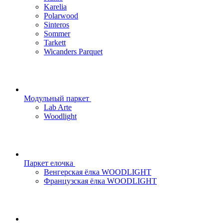
Karelia
Polarwood
Sinteros
Sommer
Tarkett
Wicanders Parquet
Модульный паркет
Lab Arte
Woodlight
Паркет елочка
Венгерская ёлка WOODLIGHT
Французская ёлка WOODLIGHT