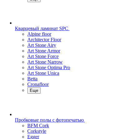
Кварцевый ламинат SPC
Alpine floor
Architector Floor
Art Stone Airy
Art Stone Armor
Art Stone Force
Art Stone Narrow
Art Stone Optima Pro
Art Stone Unica
Betta
Cronafloor
Еще
Пробковые полы с фотопечатью
BFM Cork
Corkstyle
Egger