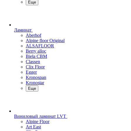
Еще
Ламинат
Aberhof
Alpine floor Original
ALSAFLOOR
Berry alloc
Biela CBM
Classen
Clix Floor
Egger
Kronospan
Kronostar
Еще
Виниловый ламинат LVT
Alpine Floor
Art East