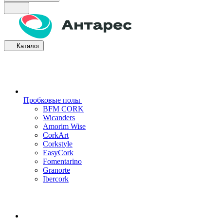
Каталог
Пробковые полы
BFM CORK
Wicanders
Amorim Wise
CorkArt
Corkstyle
EasyCork
Fomentarino
Granorte
Ibercork