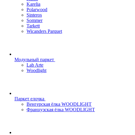
Karelia
Polarwood
Sinteros
Sommer
Tarkett
Wicanders Parquet
Модульный паркет
Lab Arte
Woodlight
Паркет елочка
Венгерская ёлка WOODLIGHT
Французская ёлка WOODLIGHT