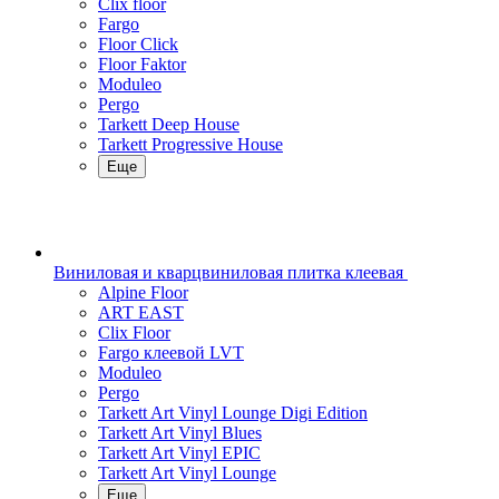
Clix floor
Fargo
Floor Click
Floor Faktor
Moduleo
Pergo
Tarkett Deep House
Tarkett Progressive House
Еще
Виниловая и кварцвиниловая плитка клеевая
Alpine Floor
ART EAST
Clix Floor
Fargo клеевой LVT
Moduleo
Pergo
Tarkett Art Vinyl Lounge Digi Edition
Tarkett Art Vinyl Blues
Tarkett Art Vinyl EPIC
Tarkett Art Vinyl Lounge
Еще