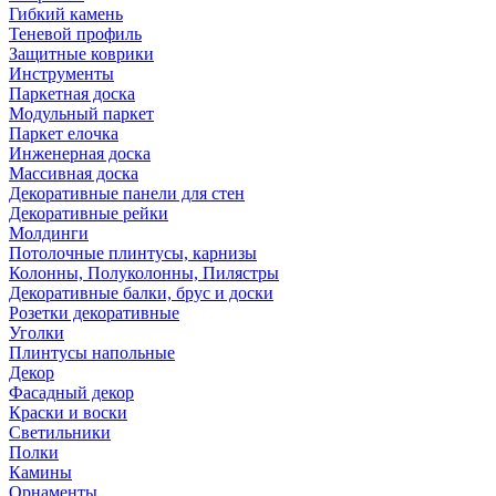
Гибкий камень
Теневой профиль
Защитные коврики
Инструменты
Паркетная доска
Модульный паркет
Паркет елочка
Инженерная доска
Массивная доска
Декоративные панели для стен
Декоративные рейки
Молдинги
Потолочные плинтусы, карнизы
Колонны, Полуколонны, Пилястры
Декоративные балки, брус и доски
Розетки декоративные
Уголки
Плинтусы напольные
Декор
Фасадный декор
Краски и воски
Светильники
Полки
Камины
Орнаменты