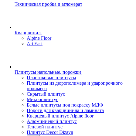
Техническая пробка и агломерат
Кварцвинил
Alpine Floor
Art East
Плинтусы напольные, порожки
Пластиковые плинтусы
Плинтусы из дюрополимера и ударопрочного
полимера
Скрытый плинтус
Микроплинтус
Белые плинтусы под покраску МДФ
Пороги для кварцвинила и ламината
Кварцевый плинтус Alpine floor
Алюминиевый плинтус
Теневой плинтус
Плинтус Decor Dizayn