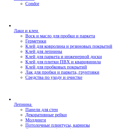
Condor
Лаки и клеи
Воск и масло для пробки и паркета
Герметики
Клей для ковролина и резиновых покрытий
Клей для лепнины
Клей для паркета и инженерной доски
Клей для плитки ПВХ и кварцвинила
Клей для пробковых покрытий
Лак для пробки и паркета, грунтовки
Средства по уходу и очистке
Лепнина
Панели для стен
Декоративные рейки
Молдинги
Потолочные плинтусы, карнизы