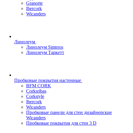
Granorte
Ibercork
Wicanders
Линолеум
Линолеум Sinteros
Линолеум Таркетт
Пробковые покрытия настенные
BFM CORK
Corksribas
Corkstyle
Ibercork
Wicanders
Пробковые панели для стен дизайнерские
Wicanders
Пробковые покрытия для стен 3 D