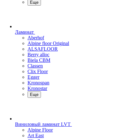
Еще
Ламинат
Aberhof
Alpine floor Original
ALSAFLOOR
Berry alloc
Biela CBM
Classen
Clix Floor
Egger
Kronospan
Kronostar
Еще
Виниловый ламинат LVT
Alpine Floor
Art East