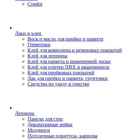
Condor
Лаки и клеи
Воск и масло для пробки и паркета
Герметики
Клей для ковролина и резиновых покрытий
Клей для лепнины
Клей для паркета и инженерной доски
Клей для плитки ПВХ и кварцвинила
Клей для пробковых покрытий
Лак для пробки и паркета, грунтовки
Средства по уходу и очистке
Лепнина
Панели для стен
Декоративные рейки
Молдинги
Потолочные плинтусы, карнизы