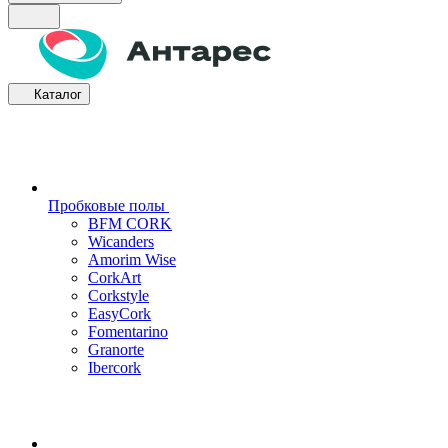
Каталог
Пробковые полы
BFM CORK
Wicanders
Amorim Wise
CorkArt
Corkstyle
EasyCork
Fomentarino
Granorte
Ibercork