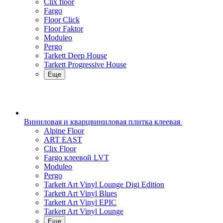
Clix floor
Fargo
Floor Click
Floor Faktor
Moduleo
Pergo
Tarkett Deep House
Tarkett Progressive House
Еще
Виниловая и кварцвиниловая плитка клеевая
Alpine Floor
ART EAST
Clix Floor
Fargo клеевой LVT
Moduleo
Pergo
Tarkett Art Vinyl Lounge Digi Edition
Tarkett Art Vinyl Blues
Tarkett Art Vinyl EPIC
Tarkett Art Vinyl Lounge
Еще