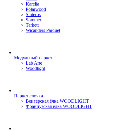
Karelia
Polarwood
Sinteros
Sommer
Tarkett
Wicanders Parquet
Модульный паркет
Lab Arte
Woodlight
Паркет елочка
Венгерская ёлка WOODLIGHT
Французская ёлка WOODLIGHT