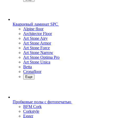
Кварцевый ламинат SPC
Alpine floor
Architector Floor
Art Stone Airy
Art Stone Armor
Art Stone Force
Art Stone Narrow
Art Stone Optima Pro
Art Stone Unica
Betta
Cronafloor
Еще
Пробковые полы с фотопечатью
BFM Cork
Corkstyle
Egger