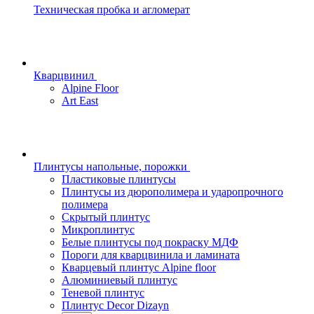
Техническая пробка и агломерат
Кварцвинил
Alpine Floor
Art East
Плинтусы напольные, порожки
Пластиковые плинтусы
Плинтусы из дюрополимера и ударопрочного
полимера
Скрытый плинтус
Микроплинтус
Белые плинтусы под покраску МДФ
Пороги для кварцвинила и ламината
Кварцевый плинтус Alpine floor
Алюминиевый плинтус
Теневой плинтус
Плинтус Decor Dizayn