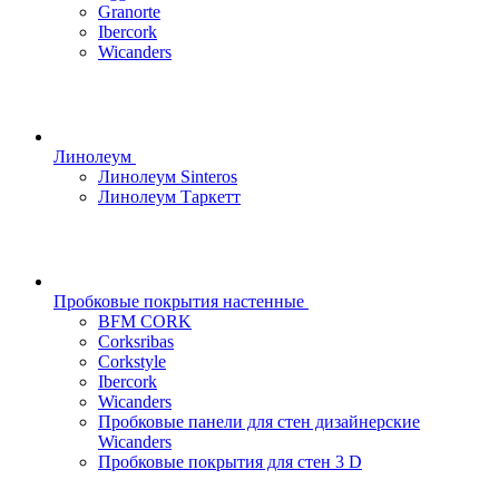
Granorte
Ibercork
Wicanders
Линолеум
Линолеум Sinteros
Линолеум Таркетт
Пробковые покрытия настенные
BFM CORK
Corksribas
Corkstyle
Ibercork
Wicanders
Пробковые панели для стен дизайнерские
Wicanders
Пробковые покрытия для стен 3 D