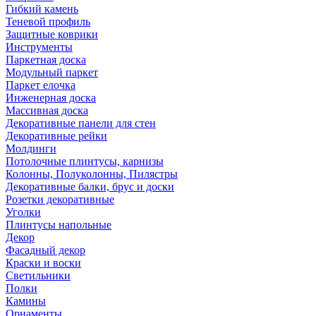
Гибкий камень
Теневой профиль
Защитные коврики
Инструменты
Паркетная доска
Модульный паркет
Паркет елочка
Инженерная доска
Массивная доска
Декоративные панели для стен
Декоративные рейки
Молдинги
Потолочные плинтусы, карнизы
Колонны, Полуколонны, Пилястры
Декоративные балки, брус и доски
Розетки декоративные
Уголки
Плинтусы напольные
Декор
Фасадный декор
Краски и воски
Светильники
Полки
Камины
Орнаменты