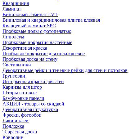
Кварцвинил
Ламинат
Виниловый ламинат LVT
Виниловая и кварцвиниловая плитка клеевая
Кварцевый ламинат SPC
Пробковые полы с фотопечатью
Линолеум
Пробковые покрытия настенные
Декоративная краска
Пробковое покрытие для пола клеевое
Пробковая доска на стену
Светильники
Декоративные рейки и теневые рейки для стен и потолков
Грунтовки
Интерьерная краска для стен
Карнизы для штор
Шторы готовые
Бамбуковые панели
АКЦИЯ - товары со скидкой
Декоративная штукатурка
Фрески, фотообои
Лаки и клеи
Подложка
Террасная доска
Ковролин