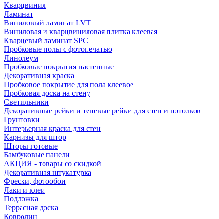
Кварцвинил
Ламинат
Виниловый ламинат LVT
Виниловая и кварцвиниловая плитка клеевая
Кварцевый ламинат SPC
Пробковые полы с фотопечатью
Линолеум
Пробковые покрытия настенные
Декоративная краска
Пробковое покрытие для пола клеевое
Пробковая доска на стену
Светильники
Декоративные рейки и теневые рейки для стен и потолков
Грунтовки
Интерьерная краска для стен
Карнизы для штор
Шторы готовые
Бамбуковые панели
АКЦИЯ - товары со скидкой
Декоративная штукатурка
Фрески, фотообои
Лаки и клеи
Подложка
Террасная доска
Ковролин