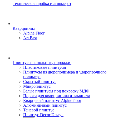
Техническая пробка и агломерат
Кварцвинил
Alpine Floor
Art East
Плинтусы напольные, порожки
Пластиковые плинтусы
Плинтусы из дюрополимера и ударопрочного
полимера
Скрытый плинтус
Микроплинтус
Белые плинтусы под покраску МДФ
Пороги для кварцвинила и ламината
Кварцевый плинтус Alpine floor
Алюминиевый плинтус
Теневой плинтус
Плинтус Decor Dizayn