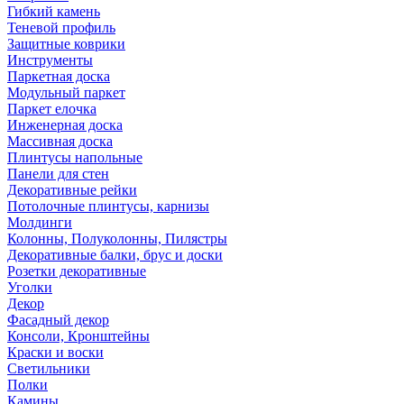
Гибкий камень
Теневой профиль
Защитные коврики
Инструменты
Паркетная доска
Модульный паркет
Паркет елочка
Инженерная доска
Массивная доска
Плинтусы напольные
Панели для стен
Декоративные рейки
Потолочные плинтусы, карнизы
Молдинги
Колонны, Полуколонны, Пилястры
Декоративные балки, брус и доски
Розетки декоративные
Уголки
Декор
Фасадный декор
Консоли, Кронштейны
Краски и воски
Светильники
Полки
Камины