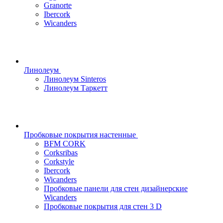
Granorte
Ibercork
Wicanders
Линолеум
Линолеум Sinteros
Линолеум Таркетт
Пробковые покрытия настенные
BFM CORK
Corksribas
Corkstyle
Ibercork
Wicanders
Пробковые панели для стен дизайнерские
Wicanders
Пробковые покрытия для стен 3 D