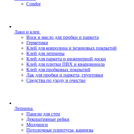
Condor
Лаки и клеи
Воск и масло для пробки и паркета
Герметики
Клей для ковролина и резиновых покрытий
Клей для лепнины
Клей для паркета и инженерной доски
Клей для плитки ПВХ и кварцвинила
Клей для пробковых покрытий
Лак для пробки и паркета, грунтовки
Средства по уходу и очистке
Лепнина
Панели для стен
Декоративные рейки
Молдинги
Потолочные плинтусы, карнизы