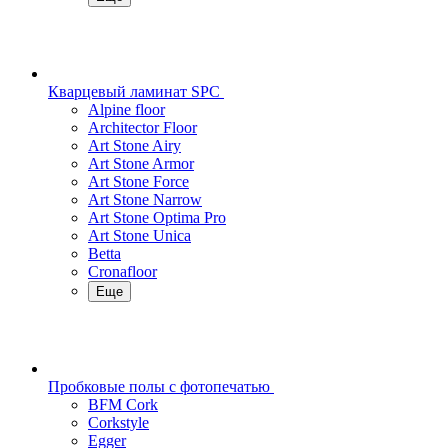
Кварцевый ламинат SPC
Alpine floor
Architector Floor
Art Stone Airy
Art Stone Armor
Art Stone Force
Art Stone Narrow
Art Stone Optima Pro
Art Stone Unica
Betta
Cronafloor
Еще
Пробковые полы с фотопечатью
BFM Cork
Corkstyle
Egger