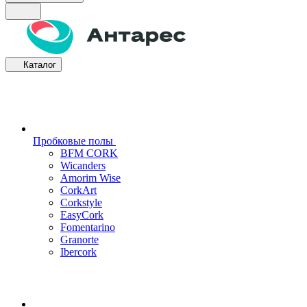
Каталог
Пробковые полы
BFM CORK
Wicanders
Amorim Wise
CorkArt
Corkstyle
EasyCork
Fomentarino
Granorte
Ibercork