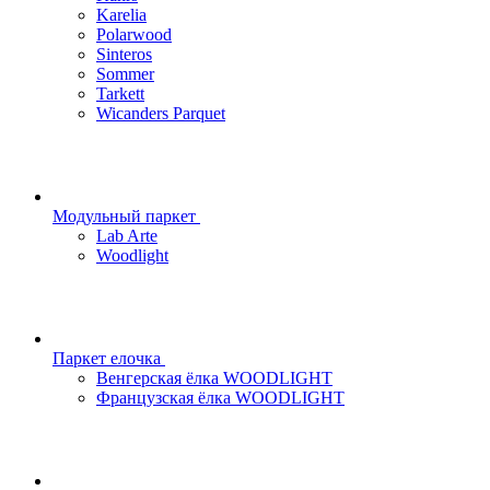
Karelia
Polarwood
Sinteros
Sommer
Tarkett
Wicanders Parquet
Модульный паркет
Lab Arte
Woodlight
Паркет елочка
Венгерская ёлка WOODLIGHT
Французская ёлка WOODLIGHT