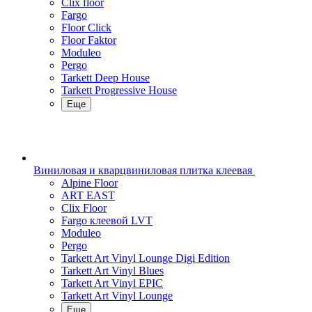
Clix floor
Fargo
Floor Click
Floor Faktor
Moduleo
Pergo
Tarkett Deep House
Tarkett Progressive House
Еще
Виниловая и кварцвиниловая плитка клеевая
Alpine Floor
ART EAST
Clix Floor
Fargo клеевой LVT
Moduleo
Pergo
Tarkett Art Vinyl Lounge Digi Edition
Tarkett Art Vinyl Blues
Tarkett Art Vinyl EPIC
Tarkett Art Vinyl Lounge
Еще