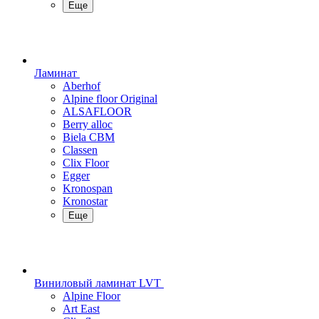
Еще
Ламинат
Aberhof
Alpine floor Original
ALSAFLOOR
Berry alloc
Biela CBM
Classen
Clix Floor
Egger
Kronospan
Kronostar
Еще
Виниловый ламинат LVT
Alpine Floor
Art East