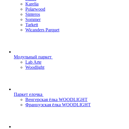
Karelia
Polarwood
Sinteros
Sommer
Tarkett
Wicanders Parquet
Модульный паркет
Lab Arte
Woodlight
Паркет елочка
Венгерская ёлка WOODLIGHT
Французская ёлка WOODLIGHT