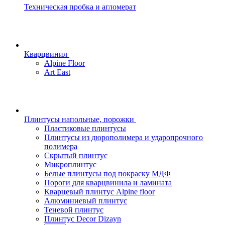
Техническая пробка и агломерат
Кварцвинил
Alpine Floor
Art East
Плинтусы напольные, порожки
Пластиковые плинтусы
Плинтусы из дюрополимера и ударопрочного
полимера
Скрытый плинтус
Микроплинтус
Белые плинтусы под покраску МДФ
Пороги для кварцвинила и ламината
Кварцевый плинтус Alpine floor
Алюминиевый плинтус
Теневой плинтус
Плинтус Decor Dizayn