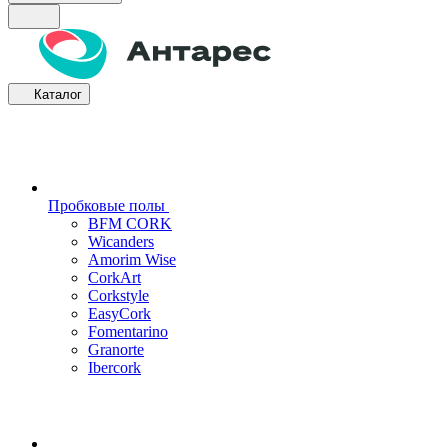
Каталог
Пробковые полы
BFM CORK
Wicanders
Amorim Wise
CorkArt
Corkstyle
EasyCork
Fomentarino
Granorte
Ibercork