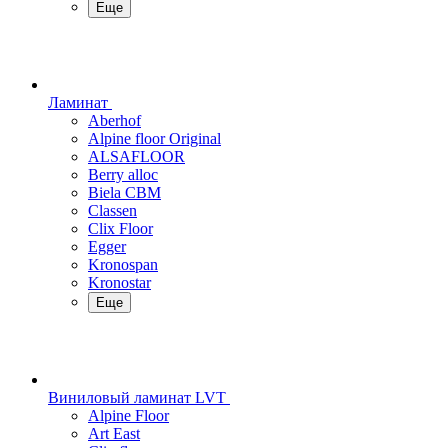
Еще
Ламинат
Aberhof
Alpine floor Original
ALSAFLOOR
Berry alloc
Biela CBM
Classen
Clix Floor
Egger
Kronospan
Kronostar
Еще
Виниловый ламинат LVT
Alpine Floor
Art East