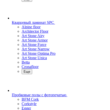
Кварцевый ламинат SPC
Alpine floor
Architector Floor
Art Stone Airy
Art Stone Armor
Art Stone Force
Art Stone Narrow
Art Stone Optima Pro
Art Stone Unica
Betta
Cronafloor
Еще
Пробковые полы с фотопечатью
BFM Cork
Corkstyle
Egger