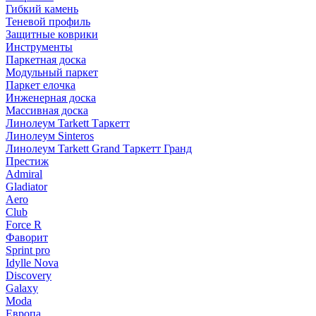
Гибкий камень
Теневой профиль
Защитные коврики
Инструменты
Паркетная доска
Модульный паркет
Паркет елочка
Инженерная доска
Массивная доска
Линолеум Tarkett Таркетт
Линолеум Sinteros
Линолеум Tarkett Grand Таркетт Гранд
Престиж
Admiral
Gladiator
Aero
Club
Force R
Фаворит
Sprint pro
Idylle Nova
Discovery
Galaxy
Moda
Европа