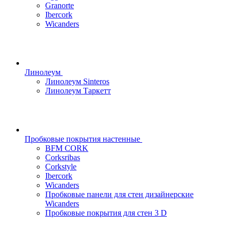
Granorte
Ibercork
Wicanders
Линолеум
Линолеум Sinteros
Линолеум Таркетт
Пробковые покрытия настенные
BFM CORK
Corksribas
Corkstyle
Ibercork
Wicanders
Пробковые панели для стен дизайнерские
Wicanders
Пробковые покрытия для стен 3 D