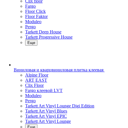
Clix floor
Fargo
Floor Click
Floor Faktor
Moduleo
Pergo
Tarkett Deep House
Tarkett Progressive House
Еще
Виниловая и кварцвиниловая плитка клеевая
Alpine Floor
ART EAST
Clix Floor
Fargo клеевой LVT
Moduleo
Pergo
Tarkett Art Vinyl Lounge Digi Edition
Tarkett Art Vinyl Blues
Tarkett Art Vinyl EPIC
Tarkett Art Vinyl Lounge
Еще