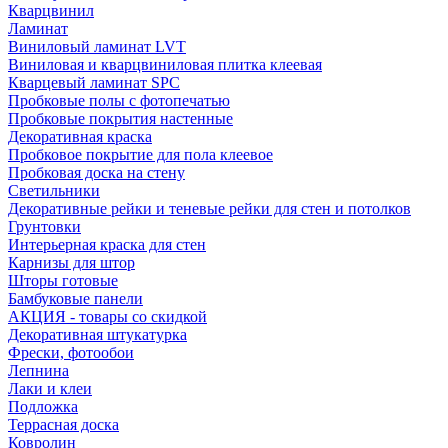
Кварцвинил
Ламинат
Виниловый ламинат LVT
Виниловая и кварцвиниловая плитка клеевая
Кварцевый ламинат SPC
Пробковые полы с фотопечатью
Пробковые покрытия настенные
Декоративная краска
Пробковое покрытие для пола клеевое
Пробковая доска на стену
Светильники
Декоративные рейки и теневые рейки для стен и потолков
Грунтовки
Интерьерная краска для стен
Карнизы для штор
Шторы готовые
Бамбуковые панели
АКЦИЯ - товары со скидкой
Декоративная штукатурка
Фрески, фотообои
Лепнина
Лаки и клеи
Подложка
Террасная доска
Ковролин