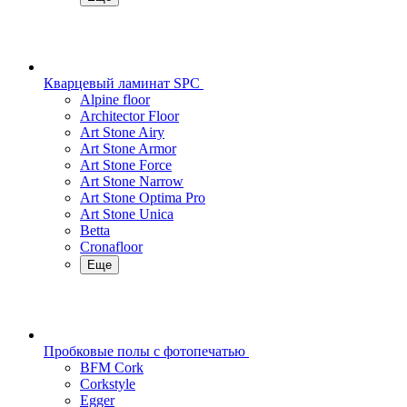
Кварцевый ламинат SPC
Alpine floor
Architector Floor
Art Stone Airy
Art Stone Armor
Art Stone Force
Art Stone Narrow
Art Stone Optima Pro
Art Stone Unica
Betta
Cronafloor
Еще
Пробковые полы с фотопечатью
BFM Cork
Corkstyle
Egger