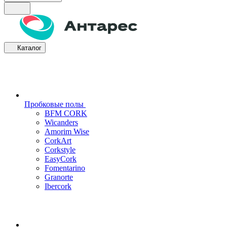
Каталог
Пробковые полы
BFM CORK
Wicanders
Amorim Wise
CorkArt
Corkstyle
EasyCork
Fomentarino
Granorte
Ibercork