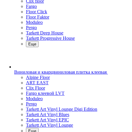
Clix floor
Fargo
Floor Click
Floor Faktor
Moduleo
Pergo
Tarkett Deep House
Tarkett Progressive House
Еще
Виниловая и кварцвиниловая плитка клеевая
Alpine Floor
ART EAST
Clix Floor
Fargo клеевой LVT
Moduleo
Pergo
Tarkett Art Vinyl Lounge Digi Edition
Tarkett Art Vinyl Blues
Tarkett Art Vinyl EPIC
Tarkett Art Vinyl Lounge
Еще