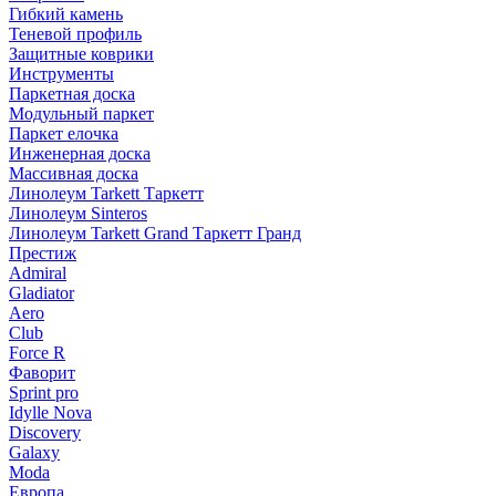
Гибкий камень
Теневой профиль
Защитные коврики
Инструменты
Паркетная доска
Модульный паркет
Паркет елочка
Инженерная доска
Массивная доска
Линолеум Tarkett Таркетт
Линолеум Sinteros
Линолеум Tarkett Grand Таркетт Гранд
Престиж
Admiral
Gladiator
Aero
Club
Force R
Фаворит
Sprint pro
Idylle Nova
Discovery
Galaxy
Moda
Европа