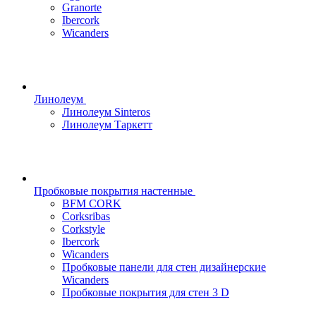
Granorte
Ibercork
Wicanders
Линолеум
Линолеум Sinteros
Линолеум Таркетт
Пробковые покрытия настенные
BFM CORK
Corksribas
Corkstyle
Ibercork
Wicanders
Пробковые панели для стен дизайнерские
Wicanders
Пробковые покрытия для стен 3 D