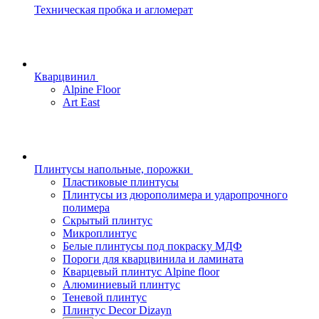
Техническая пробка и агломерат
Кварцвинил
Alpine Floor
Art East
Плинтусы напольные, порожки
Пластиковые плинтусы
Плинтусы из дюрополимера и ударопрочного
полимера
Скрытый плинтус
Микроплинтус
Белые плинтусы под покраску МДФ
Пороги для кварцвинила и ламината
Кварцевый плинтус Alpine floor
Алюминиевый плинтус
Теневой плинтус
Плинтус Decor Dizayn