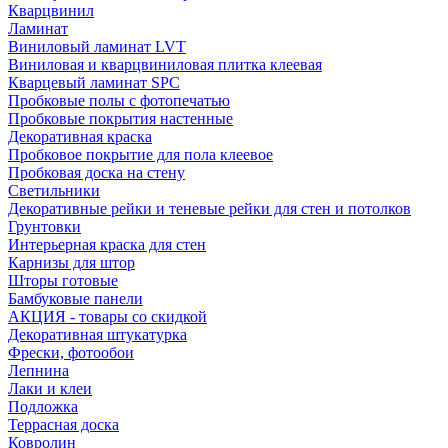
Кварцвинил
Ламинат
Виниловый ламинат LVT
Виниловая и кварцвиниловая плитка клеевая
Кварцевый ламинат SPC
Пробковые полы с фотопечатью
Пробковые покрытия настенные
Декоративная краска
Пробковое покрытие для пола клеевое
Пробковая доска на стену
Светильники
Декоративные рейки и теневые рейки для стен и потолков
Грунтовки
Интерьерная краска для стен
Карнизы для штор
Шторы готовые
Бамбуковые панели
АКЦИЯ - товары со скидкой
Декоративная штукатурка
Фрески, фотообои
Лепнина
Лаки и клеи
Подложка
Террасная доска
Ковролин