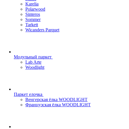
Karelia
Polarwood
Sinteros
Sommer
Tarkett
Wicanders Parquet
Модульный паркет
Lab Arte
Woodlight
Паркет елочка
Венгерская ёлка WOODLIGHT
Французская ёлка WOODLIGHT