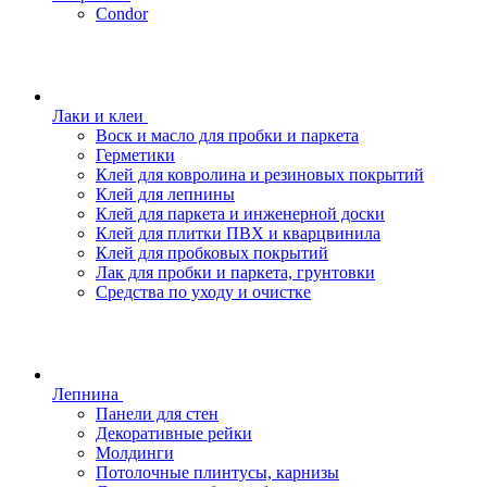
Condor
Лаки и клеи
Воск и масло для пробки и паркета
Герметики
Клей для ковролина и резиновых покрытий
Клей для лепнины
Клей для паркета и инженерной доски
Клей для плитки ПВХ и кварцвинила
Клей для пробковых покрытий
Лак для пробки и паркета, грунтовки
Средства по уходу и очистке
Лепнина
Панели для стен
Декоративные рейки
Молдинги
Потолочные плинтусы, карнизы