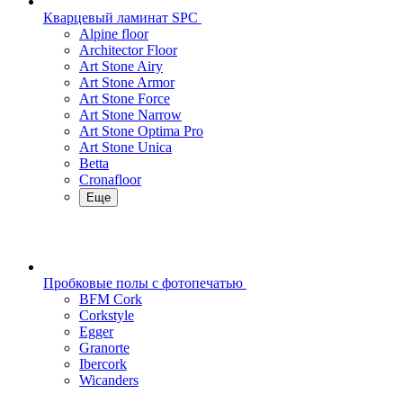
Кварцевый ламинат SPC
Alpine floor
Architector Floor
Art Stone Airy
Art Stone Armor
Art Stone Force
Art Stone Narrow
Art Stone Optima Pro
Art Stone Unica
Betta
Cronafloor
Еще
Пробковые полы с фотопечатью
BFM Cork
Corkstyle
Egger
Granorte
Ibercork
Wicanders