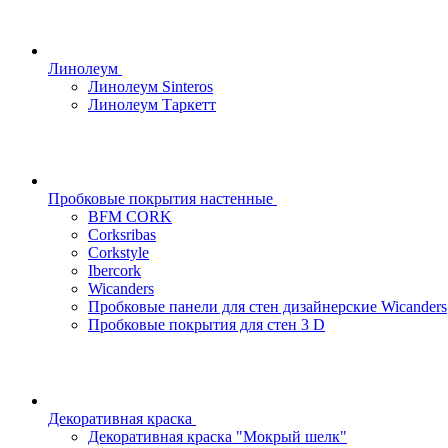
Линолеум
Линолеум Sinteros
Линолеум Таркетт
Пробковые покрытия настенные
BFM CORK
Corksribas
Corkstyle
Ibercork
Wicanders
Пробковые панели для стен дизайнерские Wicanders
Пробковые покрытия для стен 3 D
Декоративная краска
Декоративная краска "Мокрый шелк"