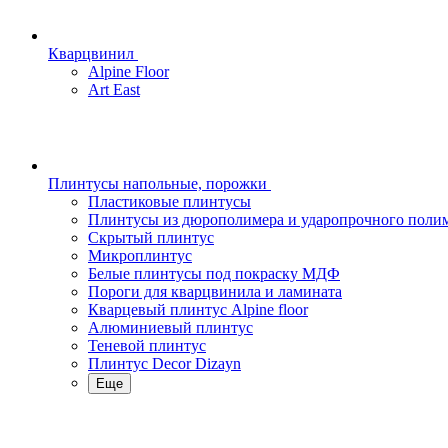
Кварцвинил
Alpine Floor
Art East
Плинтусы напольные, порожки
Пластиковые плинтусы
Плинтусы из дюрополимера и ударопрочного поли
Скрытый плинтус
Микроплинтус
Белые плинтусы под покраску МДФ
Пороги для кварцвинила и ламината
Кварцевый плинтус Alpine floor
Алюминиевый плинтус
Теневой плинтус
Плинтус Decor Dizayn
Еще