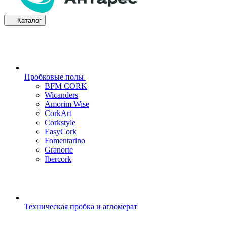
Каталог
Пробковые полы
BFM CORK
Wicanders
Amorim Wise
CorkArt
Corkstyle
EasyCork
Fomentarino
Granorte
Ibercork
Техническая пробка и агломерат