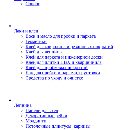
Condor
Лаки и клеи
Воск и масло для пробки и паркета
Герметики
Клей для ковролина и резиновых покрытий
Клей для лепнины
Клей для паркета и инженерной доски
Клей для плитки ПВХ и кварцвинила
Клей для пробковых покрытий
Лак для пробки и паркета, грунтовки
Средства по уходу и очистке
Лепнина
Панели для стен
Декоративные рейки
Молдинги
Потолочные плинтусы, карнизы