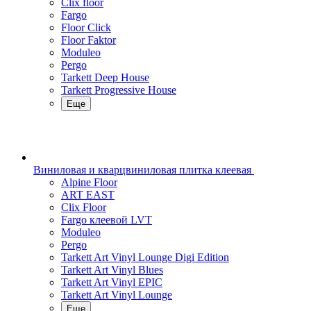
Clix floor
Fargo
Floor Click
Floor Faktor
Moduleo
Pergo
Tarkett Deep House
Tarkett Progressive House
Еще
Виниловая и кварцвиниловая плитка клеевая
Alpine Floor
ART EAST
Clix Floor
Fargo клеевой LVT
Moduleo
Pergo
Tarkett Art Vinyl Lounge Digi Edition
Tarkett Art Vinyl Blues
Tarkett Art Vinyl EPIC
Tarkett Art Vinyl Lounge
Еще