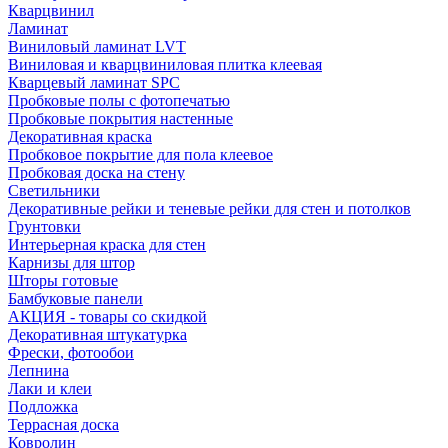
Кварцвинил
Ламинат
Виниловый ламинат LVT
Виниловая и кварцвиниловая плитка клеевая
Кварцевый ламинат SPC
Пробковые полы с фотопечатью
Пробковые покрытия настенные
Декоративная краска
Пробковое покрытие для пола клеевое
Пробковая доска на стену
Светильники
Декоративные рейки и теневые рейки для стен и потолков
Грунтовки
Интерьерная краска для стен
Карнизы для штор
Шторы готовые
Бамбуковые панели
АКЦИЯ - товары со скидкой
Декоративная штукатурка
Фрески, фотообои
Лепнина
Лаки и клеи
Подложка
Террасная доска
Ковролин