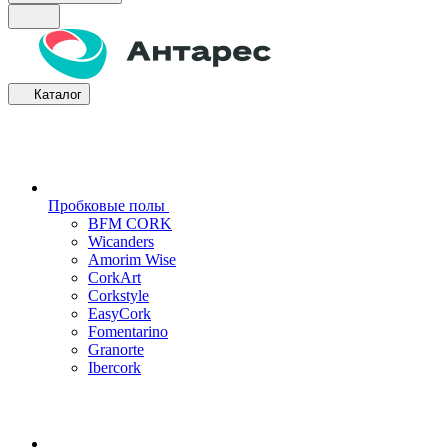
Каталог
Пробковые полы
BFM CORK
Wicanders
Amorim Wise
CorkArt
Corkstyle
EasyCork
Fomentarino
Granorte
Ibercork