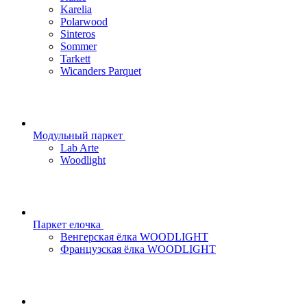
Karelia
Polarwood
Sinteros
Sommer
Tarkett
Wicanders Parquet
Модульный паркет
Lab Arte
Woodlight
Паркет елочка
Венгерская ёлка WOODLIGHT
Французская ёлка WOODLIGHT