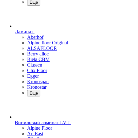
Еще
Ламинат
Aberhof
Alpine floor Original
ALSAFLOOR
Berry alloc
Biela CBM
Classen
Clix Floor
Egger
Kronospan
Kronostar
Еще
Виниловый ламинат LVT
Alpine Floor
Art East