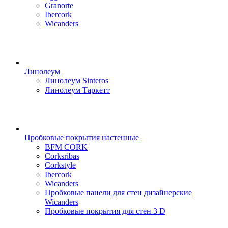
Granorte
Ibercork
Wicanders
Линолеум
Линолеум Sinteros
Линолеум Таркетт
Пробковые покрытия настенные
BFM CORK
Corksribas
Corkstyle
Ibercork
Wicanders
Пробковые панели для стен дизайнерские
Wicanders
Пробковые покрытия для стен 3 D