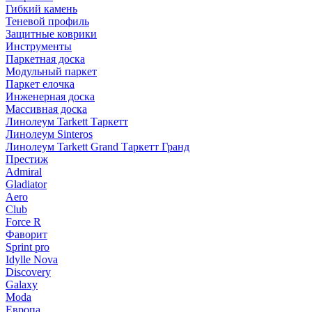
Гибкий камень
Теневой профиль
Защитные коврики
Инструменты
Паркетная доска
Модульный паркет
Паркет елочка
Инженерная доска
Массивная доска
Линолеум Tarkett Таркетт
Линолеум Sinteros
Линолеум Tarkett Grand Таркетт Гранд
Престиж
Admiral
Gladiator
Aero
Club
Force R
Фаворит
Sprint pro
Idylle Nova
Discovery
Galaxy
Moda
Европа