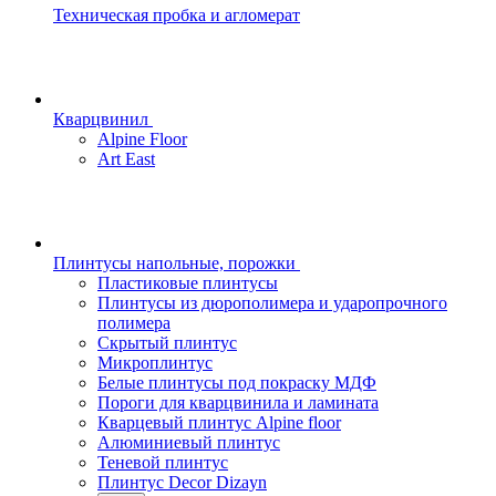
Техническая пробка и агломерат
Кварцвинил
Alpine Floor
Art East
Плинтусы напольные, порожки
Пластиковые плинтусы
Плинтусы из дюрополимера и ударопрочного
полимера
Скрытый плинтус
Микроплинтус
Белые плинтусы под покраску МДФ
Пороги для кварцвинила и ламината
Кварцевый плинтус Alpine floor
Алюминиевый плинтус
Теневой плинтус
Плинтус Decor Dizayn