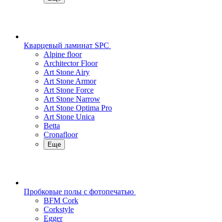
Кварцевый ламинат SPC
Alpine floor
Architector Floor
Art Stone Airy
Art Stone Armor
Art Stone Force
Art Stone Narrow
Art Stone Optima Pro
Art Stone Unica
Betta
Cronafloor
Еще
Пробковые полы с фотопечатью
BFM Cork
Corkstyle
Egger