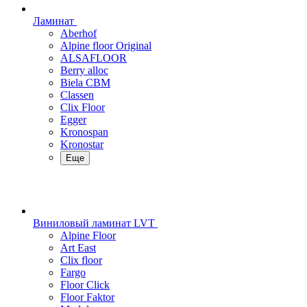
Ламинат
Aberhof
Alpine floor Original
ALSAFLOOR
Berry alloc
Biela CBM
Classen
Clix Floor
Egger
Kronospan
Kronostar
Еще
Виниловый ламинат LVT
Alpine Floor
Art East
Clix floor
Fargo
Floor Click
Floor Faktor