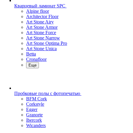
Кварцевый ламинат SPC
Alpine floor
Architector Floor
Art Stone Airy
Art Stone Armor
Art Stone Force
Art Stone Narrow
Art Stone Optima Pro
Art Stone Unica
Betta
Cronafloor
Еще
Пробковые полы с фотопечатью
BFM Cork
Corkstyle
Egger
Granorte
Ibercork
Wicanders