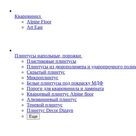
Кварцвинил
Alpine Floor
Art East
Плинтусы напольные, порожки
Пластиковые плинтусы
Плинтусы из дюрополимера и ударопрочного поли
Скрытый плинтус
Микроплинтус
Белые плинтусы под покраску МДФ
Пороги для кварцвинила и ламината
Кварцевый плинтус Alpine floor
Алюминиевый плинтус
Теневой плинтус
Плинтус Decor Dizayn
Еще