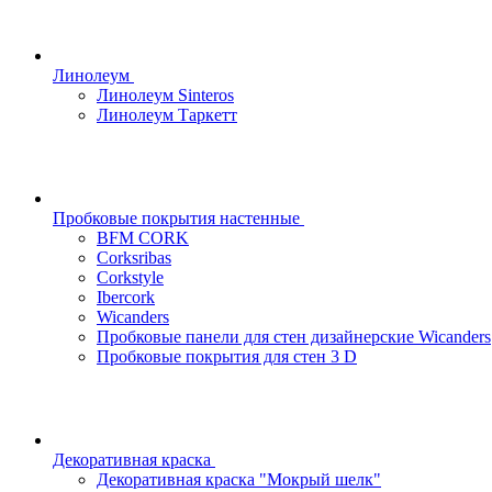
Линолеум
Линолеум Sinteros
Линолеум Таркетт
Пробковые покрытия настенные
BFM CORK
Corksribas
Corkstyle
Ibercork
Wicanders
Пробковые панели для стен дизайнерские Wicanders
Пробковые покрытия для стен 3 D
Декоративная краска
Декоративная краска "Мокрый шелк"