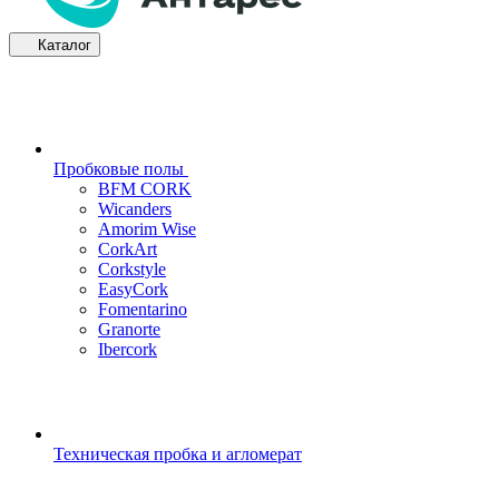
Каталог
Пробковые полы
BFM CORK
Wicanders
Amorim Wise
CorkArt
Corkstyle
EasyCork
Fomentarino
Granorte
Ibercork
Техническая пробка и агломерат