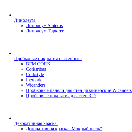
Линолеум
Линолеум Sinteros
Линолеум Таркетт
Пробковые покрытия настенные
BFM CORK
Corksribas
Corkstyle
Ibercork
Wicanders
Пробковые панели для стен дизайнерские Wicanders
Пробковые покрытия для стен 3 D
Декоративная краска
Декоративная краска "Мокрый шелк"