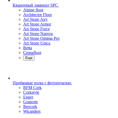
Кварцевый ламинат SPC
Alpine floor
Architector Floor
Art Stone Airy
Art Stone Armor
Art Stone Force
Art Stone Narrow
Art Stone Optima Pro
Art Stone Unica
Betta
Cronafloor
Еще
Пробковые полы с фотопечатью
BFM Cork
Corkstyle
Egger
Granorte
Ibercork
Wicanders