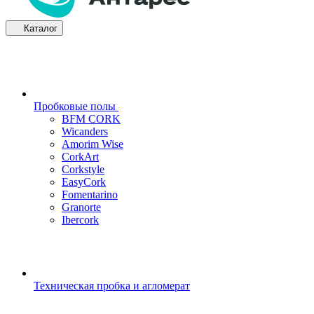
Каталог
Пробковые полы
BFM CORK
Wicanders
Amorim Wise
CorkArt
Corkstyle
EasyCork
Fomentarino
Granorte
Ibercork
Техническая пробка и агломерат