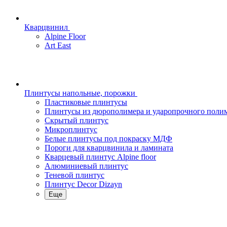
Кварцвинил
Alpine Floor
Art East
Плинтусы напольные, порожки
Пластиковые плинтусы
Плинтусы из дюрополимера и ударопрочного поли
Скрытый плинтус
Микроплинтус
Белые плинтусы под покраску МДФ
Пороги для кварцвинила и ламината
Кварцевый плинтус Alpine floor
Алюминиевый плинтус
Теневой плинтус
Плинтус Decor Dizayn
Еще