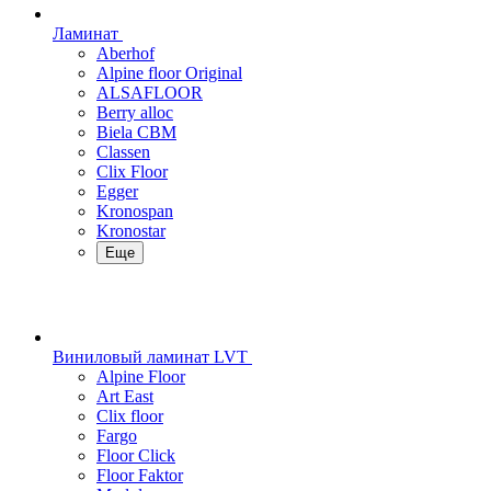
Ламинат
Aberhof
Alpine floor Original
ALSAFLOOR
Berry alloc
Biela CBM
Classen
Clix Floor
Egger
Kronospan
Kronostar
Еще
Виниловый ламинат LVT
Alpine Floor
Art East
Clix floor
Fargo
Floor Click
Floor Faktor