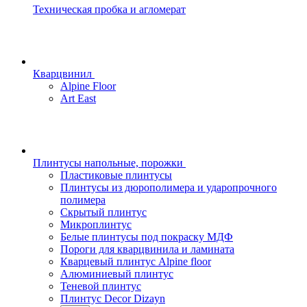
Техническая пробка и агломерат
Кварцвинил
Alpine Floor
Art East
Плинтусы напольные, порожки
Пластиковые плинтусы
Плинтусы из дюрополимера и ударопрочного
полимера
Скрытый плинтус
Микроплинтус
Белые плинтусы под покраску МДФ
Пороги для кварцвинила и ламината
Кварцевый плинтус Alpine floor
Алюминиевый плинтус
Теневой плинтус
Плинтус Decor Dizayn