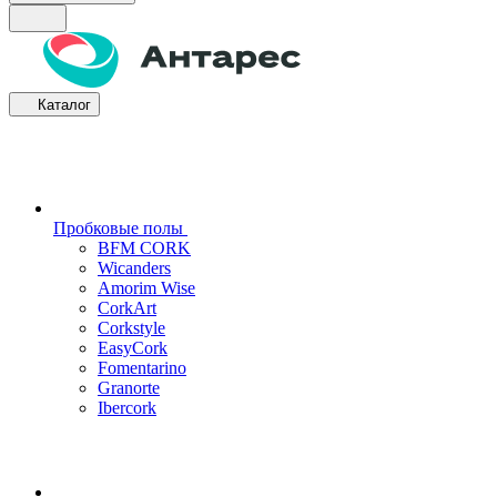
Каталог
Пробковые полы
BFM CORK
Wicanders
Amorim Wise
CorkArt
Corkstyle
EasyCork
Fomentarino
Granorte
Ibercork