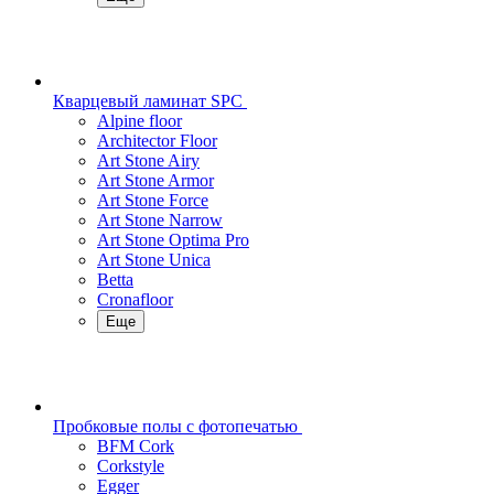
Кварцевый ламинат SPC
Alpine floor
Architector Floor
Art Stone Airy
Art Stone Armor
Art Stone Force
Art Stone Narrow
Art Stone Optima Pro
Art Stone Unica
Betta
Cronafloor
Еще
Пробковые полы с фотопечатью
BFM Cork
Corkstyle
Egger