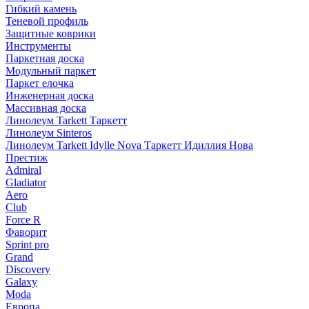
Гибкий камень
Теневой профиль
Защитные коврики
Инструменты
Паркетная доска
Модульный паркет
Паркет елочка
Инженерная доска
Массивная доска
Линолеум Tarkett Таркетт
Линолеум Sinteros
Линолеум Tarkett Idylle Nova Таркетт Идиллия Нова
Престиж
Admiral
Gladiator
Aero
Club
Force R
Фаворит
Sprint pro
Grand
Discovery
Galaxy
Moda
Европа