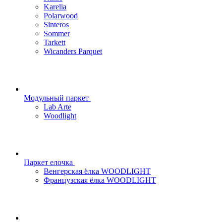
Karelia
Polarwood
Sinteros
Sommer
Tarkett
Wicanders Parquet
Модульный паркет
Lab Arte
Woodlight
Паркет елочка
Венгерская ёлка WOODLIGHT
Французская ёлка WOODLIGHT