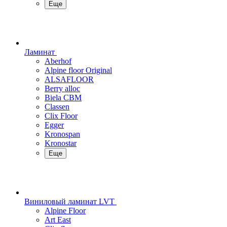
Еще
Ламинат
Aberhof
Alpine floor Original
ALSAFLOOR
Berry alloc
Biela CBM
Classen
Clix Floor
Egger
Kronospan
Kronostar
Еще
Виниловый ламинат LVT
Alpine Floor
Art East