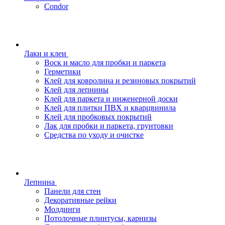
Condor
Лаки и клеи
Воск и масло для пробки и паркета
Герметики
Клей для ковролина и резиновых покрытий
Клей для лепнины
Клей для паркета и инженерной доски
Клей для плитки ПВХ и кварцвинила
Клей для пробковых покрытий
Лак для пробки и паркета, грунтовки
Средства по уходу и очистке
Лепнина
Панели для стен
Декоративные рейки
Молдинги
Потолочные плинтусы, карнизы