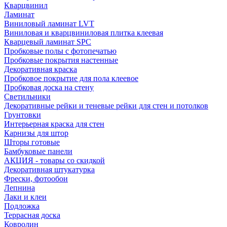
Кварцвинил
Ламинат
Виниловый ламинат LVT
Виниловая и кварцвиниловая плитка клеевая
Кварцевый ламинат SPC
Пробковые полы с фотопечатью
Пробковые покрытия настенные
Декоративная краска
Пробковое покрытие для пола клеевое
Пробковая доска на стену
Светильники
Декоративные рейки и теневые рейки для стен и потолков
Грунтовки
Интерьерная краска для стен
Карнизы для штор
Шторы готовые
Бамбуковые панели
АКЦИЯ - товары со скидкой
Декоративная штукатурка
Фрески, фотообои
Лепнина
Лаки и клеи
Подложка
Террасная доска
Ковролин