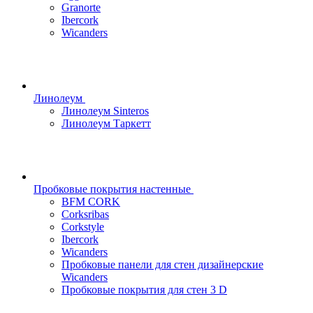
Granorte
Ibercork
Wicanders
Линолеум
Линолеум Sinteros
Линолеум Таркетт
Пробковые покрытия настенные
BFM CORK
Corksribas
Corkstyle
Ibercork
Wicanders
Пробковые панели для стен дизайнерские
Wicanders
Пробковые покрытия для стен 3 D