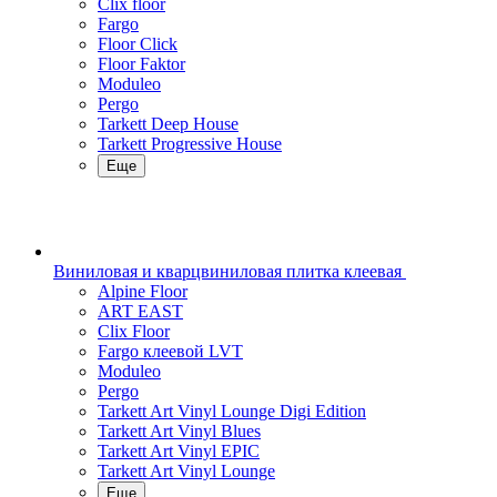
Clix floor
Fargo
Floor Click
Floor Faktor
Moduleo
Pergo
Tarkett Deep House
Tarkett Progressive House
Еще
Виниловая и кварцвиниловая плитка клеевая
Alpine Floor
ART EAST
Clix Floor
Fargo клеевой LVT
Moduleo
Pergo
Tarkett Art Vinyl Lounge Digi Edition
Tarkett Art Vinyl Blues
Tarkett Art Vinyl EPIC
Tarkett Art Vinyl Lounge
Еще