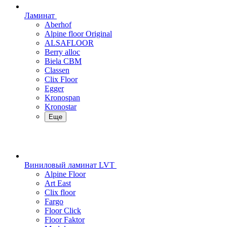
Ламинат
Aberhof
Alpine floor Original
ALSAFLOOR
Berry alloc
Biela CBM
Classen
Clix Floor
Egger
Kronospan
Kronostar
Еще
Виниловый ламинат LVT
Alpine Floor
Art East
Clix floor
Fargo
Floor Click
Floor Faktor