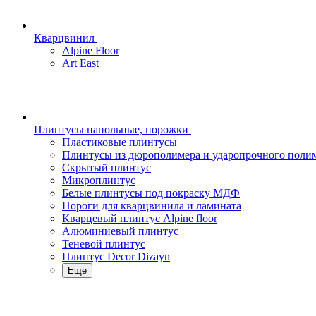
Кварцвинил
Alpine Floor
Art East
Плинтусы напольные, порожки
Пластиковые плинтусы
Плинтусы из дюрополимера и ударопрочного поли
Скрытый плинтус
Микроплинтус
Белые плинтусы под покраску МДФ
Пороги для кварцвинила и ламината
Кварцевый плинтус Alpine floor
Алюминиевый плинтус
Теневой плинтус
Плинтус Decor Dizayn
Еще