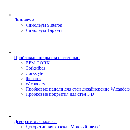
Линолеум
Линолеум Sinteros
Линолеум Таркетт
Пробковые покрытия настенные
BFM CORK
Corksribas
Corkstyle
Ibercork
Wicanders
Пробковые панели для стен дизайнерские Wicanders
Пробковые покрытия для стен 3 D
Декоративная краска
Декоративная краска "Мокрый шелк"