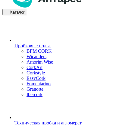
Каталог
Пробковые полы
BFM CORK
Wicanders
Amorim Wise
CorkArt
Corkstyle
EasyCork
Fomentarino
Granorte
Ibercork
Техническая пробка и агломерат