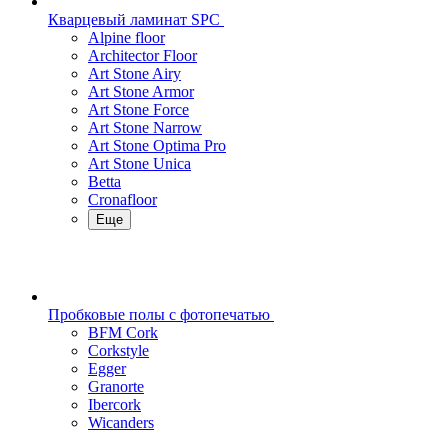
Кварцевый ламинат SPC
Alpine floor
Architector Floor
Art Stone Airy
Art Stone Armor
Art Stone Force
Art Stone Narrow
Art Stone Optima Pro
Art Stone Unica
Betta
Cronafloor
Еще
Пробковые полы с фотопечатью
BFM Cork
Corkstyle
Egger
Granorte
Ibercork
Wicanders