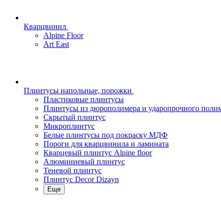
Кварцвинил
Alpine Floor
Art East
Плинтусы напольные, порожки
Пластиковые плинтусы
Плинтусы из дюрополимера и ударопрочного поли
Скрытый плинтус
Микроплинтус
Белые плинтусы под покраску МДФ
Пороги для кварцвинила и ламината
Кварцевый плинтус Alpine floor
Алюминиевый плинтус
Теневой плинтус
Плинтус Decor Dizayn
Еще