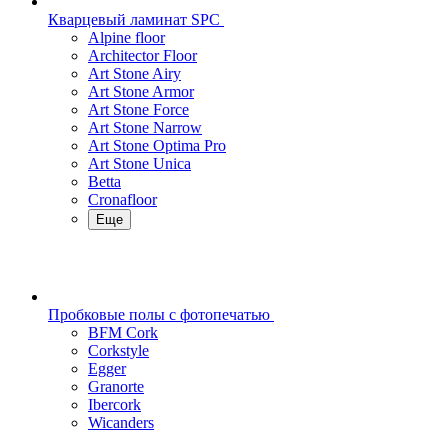
Кварцевый ламинат SPC
Alpine floor
Architector Floor
Art Stone Airy
Art Stone Armor
Art Stone Force
Art Stone Narrow
Art Stone Optima Pro
Art Stone Unica
Betta
Cronafloor
Еще
Пробковые полы с фотопечатью
BFM Cork
Corkstyle
Egger
Granorte
Ibercork
Wicanders