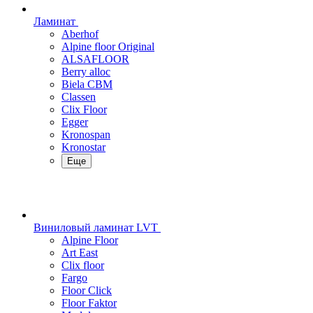
Ламинат
Aberhof
Alpine floor Original
ALSAFLOOR
Berry alloc
Biela CBM
Classen
Clix Floor
Egger
Kronospan
Kronostar
Еще
Виниловый ламинат LVT
Alpine Floor
Art East
Clix floor
Fargo
Floor Click
Floor Faktor