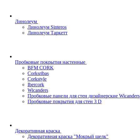
Линолеум
Линолеум Sinteros
Линолеум Таркетт
Пробковые покрытия настенные
BFM CORK
Corksribas
Corkstyle
Ibercork
Wicanders
Пробковые панели для стен дизайнерские Wicanders
Пробковые покрытия для стен 3 D
Декоративная краска
Декоративная краска "Мокрый шелк"