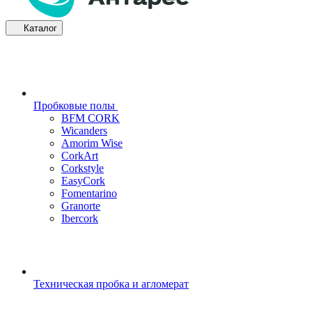
Каталог
Пробковые полы
BFM CORK
Wicanders
Amorim Wise
CorkArt
Corkstyle
EasyCork
Fomentarino
Granorte
Ibercork
Техническая пробка и агломерат