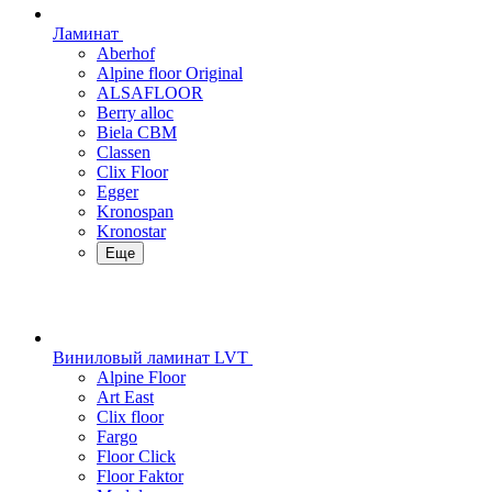
Ламинат
Aberhof
Alpine floor Original
ALSAFLOOR
Berry alloc
Biela CBM
Classen
Clix Floor
Egger
Kronospan
Kronostar
Еще
Виниловый ламинат LVT
Alpine Floor
Art East
Clix floor
Fargo
Floor Click
Floor Faktor