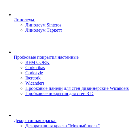
Линолеум
Линолеум Sinteros
Линолеум Таркетт
Пробковые покрытия настенные
BFM CORK
Corksribas
Corkstyle
Ibercork
Wicanders
Пробковые панели для стен дизайнерские Wicanders
Пробковые покрытия для стен 3 D
Декоративная краска
Декоративная краска "Мокрый шелк"