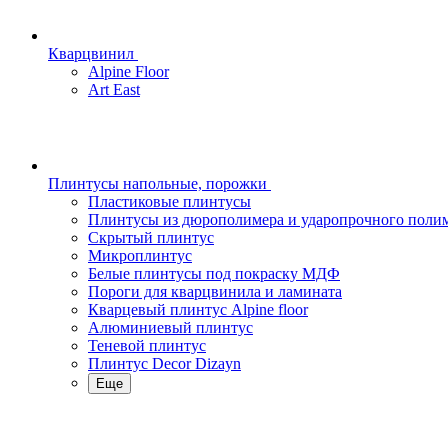
Кварцвинил
Alpine Floor
Art East
Плинтусы напольные, порожки
Пластиковые плинтусы
Плинтусы из дюрополимера и ударопрочного поли
Скрытый плинтус
Микроплинтус
Белые плинтусы под покраску МДФ
Пороги для кварцвинила и ламината
Кварцевый плинтус Alpine floor
Алюминиевый плинтус
Теневой плинтус
Плинтус Decor Dizayn
Еще