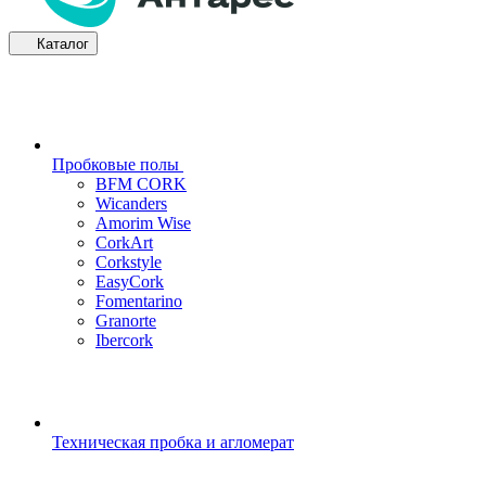
Каталог
Пробковые полы
BFM CORK
Wicanders
Amorim Wise
CorkArt
Corkstyle
EasyCork
Fomentarino
Granorte
Ibercork
Техническая пробка и агломерат