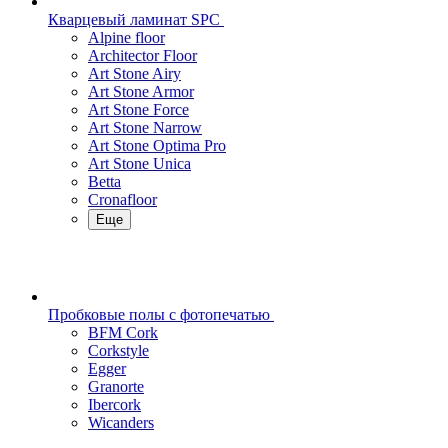
Кварцевый ламинат SPC
Alpine floor
Architector Floor
Art Stone Airy
Art Stone Armor
Art Stone Force
Art Stone Narrow
Art Stone Optima Pro
Art Stone Unica
Betta
Cronafloor
Еще
Пробковые полы с фотопечатью
BFM Cork
Corkstyle
Egger
Granorte
Ibercork
Wicanders