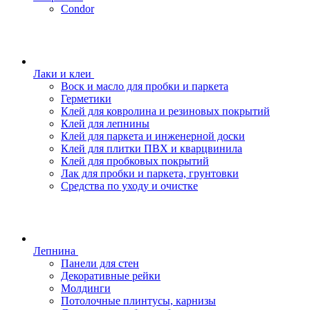
Condor
Лаки и клеи
Воск и масло для пробки и паркета
Герметики
Клей для ковролина и резиновых покрытий
Клей для лепнины
Клей для паркета и инженерной доски
Клей для плитки ПВХ и кварцвинила
Клей для пробковых покрытий
Лак для пробки и паркета, грунтовки
Средства по уходу и очистке
Лепнина
Панели для стен
Декоративные рейки
Молдинги
Потолочные плинтусы, карнизы