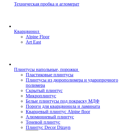
Техническая пробка и агломерат
Кварцвинил
Alpine Floor
Art East
Плинтусы напольные, порожки
Пластиковые плинтусы
Плинтусы из дюрополимера и ударопрочного
полимера
Скрытый плинтус
Микроплинтус
Белые плинтусы под покраску МДФ
Пороги для кварцвинила и ламината
Кварцевый плинтус Alpine floor
Алюминиевый плинтус
Теневой плинтус
Плинтус Decor Dizayn