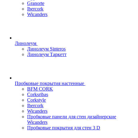
Granorte
Ibercork
Wicanders
Линолеум
Линолеум Sinteros
Линолеум Таркетт
Пробковые покрытия настенные
BFM CORK
Corksribas
Corkstyle
Ibercork
Wicanders
Пробковые панели для стен дизайнерские
Wicanders
Пробковые покрытия для стен 3 D