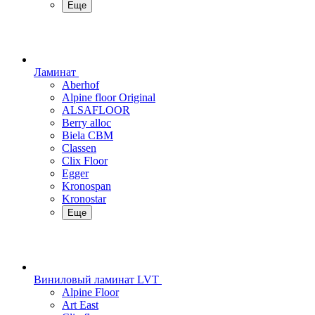
Еще
Ламинат
Aberhof
Alpine floor Original
ALSAFLOOR
Berry alloc
Biela CBM
Classen
Clix Floor
Egger
Kronospan
Kronostar
Еще
Виниловый ламинат LVT
Alpine Floor
Art East