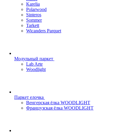
Karelia
Polarwood
Sinteros
Sommer
Tarkett
Wicanders Parquet
Модульный паркет
Lab Arte
Woodlight
Паркет елочка
Венгерская ёлка WOODLIGHT
Французская ёлка WOODLIGHT