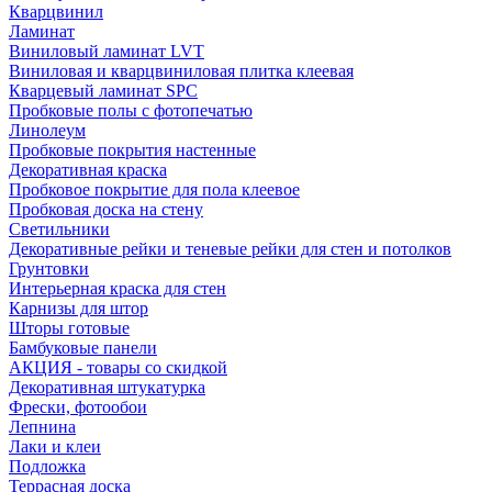
Кварцвинил
Ламинат
Виниловый ламинат LVT
Виниловая и кварцвиниловая плитка клеевая
Кварцевый ламинат SPC
Пробковые полы с фотопечатью
Линолеум
Пробковые покрытия настенные
Декоративная краска
Пробковое покрытие для пола клеевое
Пробковая доска на стену
Светильники
Декоративные рейки и теневые рейки для стен и потолков
Грунтовки
Интерьерная краска для стен
Карнизы для штор
Шторы готовые
Бамбуковые панели
АКЦИЯ - товары со скидкой
Декоративная штукатурка
Фрески, фотообои
Лепнина
Лаки и клеи
Подложка
Террасная доска