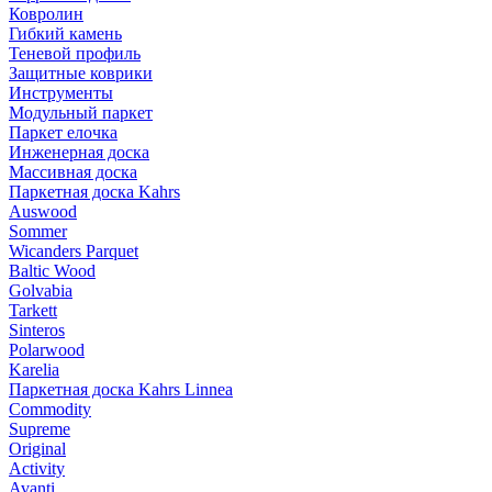
Ковролин
Гибкий камень
Теневой профиль
Защитные коврики
Инструменты
Модульный паркет
Паркет елочка
Инженерная доска
Массивная доска
Паркетная доска Kahrs
Auswood
Sommer
Wicanders Parquet
Baltic Wood
Golvabia
Tarkett
Sinteros
Polarwood
Karelia
Паркетная доска Kahrs Linnea
Commodity
Supreme
Original
Activity
Avanti