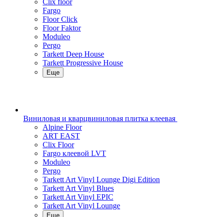
Clix floor
Fargo
Floor Click
Floor Faktor
Moduleo
Pergo
Tarkett Deep House
Tarkett Progressive House
Еще
Виниловая и кварцвиниловая плитка клеевая
Alpine Floor
ART EAST
Clix Floor
Fargo клеевой LVT
Moduleo
Pergo
Tarkett Art Vinyl Lounge Digi Edition
Tarkett Art Vinyl Blues
Tarkett Art Vinyl EPIC
Tarkett Art Vinyl Lounge
Еще