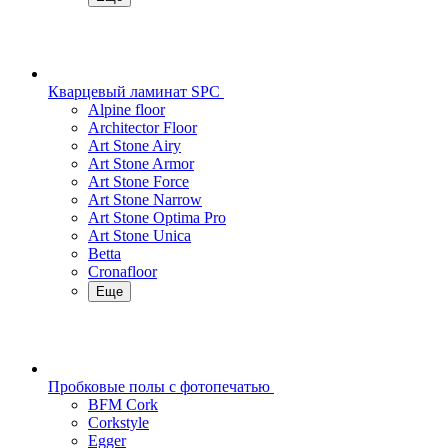
Кварцевый ламинат SPC
Alpine floor
Architector Floor
Art Stone Airy
Art Stone Armor
Art Stone Force
Art Stone Narrow
Art Stone Optima Pro
Art Stone Unica
Betta
Cronafloor
Еще
Пробковые полы с фотопечатью
BFM Cork
Corkstyle
Egger