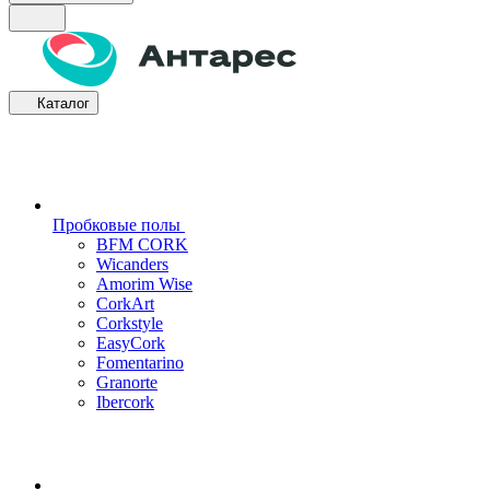
Каталог
Пробковые полы
BFM CORK
Wicanders
Amorim Wise
CorkArt
Corkstyle
EasyCork
Fomentarino
Granorte
Ibercork