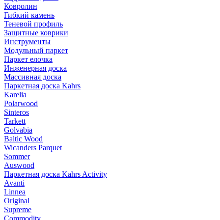
Ковролин
Гибкий камень
Теневой профиль
Защитные коврики
Инструменты
Модульный паркет
Паркет елочка
Инженерная доска
Массивная доска
Паркетная доска Kahrs
Karelia
Polarwood
Sinteros
Tarkett
Golvabia
Baltic Wood
Wicanders Parquet
Sommer
Auswood
Паркетная доска Kahrs Activity
Avanti
Linnea
Original
Supreme
Commodity