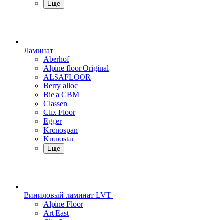
Еще
Ламинат
Aberhof
Alpine floor Original
ALSAFLOOR
Berry alloc
Biela CBM
Classen
Clix Floor
Egger
Kronospan
Kronostar
Еще
Виниловый ламинат LVT
Alpine Floor
Art East