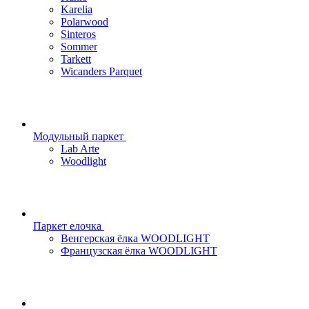
Karelia
Polarwood
Sinteros
Sommer
Tarkett
Wicanders Parquet
Модульный паркет
Lab Arte
Woodlight
Паркет елочка
Венгерская ёлка WOODLIGHT
Французская ёлка WOODLIGHT