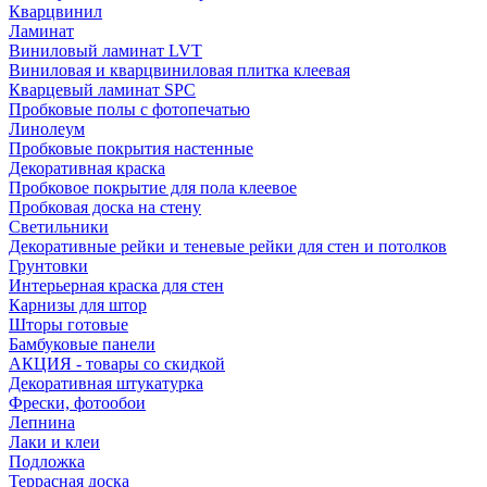
Кварцвинил
Ламинат
Виниловый ламинат LVT
Виниловая и кварцвиниловая плитка клеевая
Кварцевый ламинат SPC
Пробковые полы с фотопечатью
Линолеум
Пробковые покрытия настенные
Декоративная краска
Пробковое покрытие для пола клеевое
Пробковая доска на стену
Светильники
Декоративные рейки и теневые рейки для стен и потолков
Грунтовки
Интерьерная краска для стен
Карнизы для штор
Шторы готовые
Бамбуковые панели
АКЦИЯ - товары со скидкой
Декоративная штукатурка
Фрески, фотообои
Лепнина
Лаки и клеи
Подложка
Террасная доска