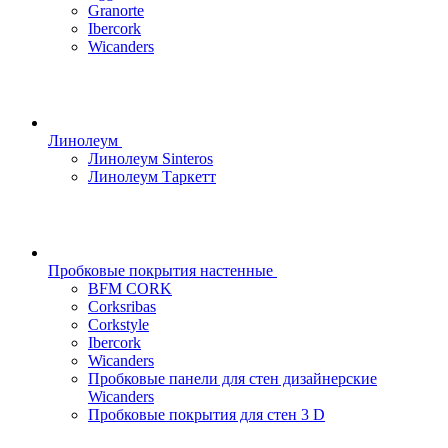
Granorte
Ibercork
Wicanders
Линолеум
Линолеум Sinteros
Линолеум Таркетт
Пробковые покрытия настенные
BFM CORK
Corksribas
Corkstyle
Ibercork
Wicanders
Пробковые панели для стен дизайнерские
Wicanders
Пробковые покрытия для стен 3 D