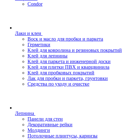
Condor
Лаки и клеи
Воск и масло для пробки и паркета
Герметики
Клей для ковролина и резиновых покрытий
Клей для лепнины
Клей для паркета и инженерной доски
Клей для плитки ПВХ и кварцвинила
Клей для пробковых покрытий
Лак для пробки и паркета, грунтовки
Средства по уходу и очистке
Лепнина
Панели для стен
Декоративные рейки
Молдинги
Потолочные плинтусы, карнизы