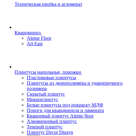
Техническая пробка и агломерат
Кварцвинил
Alpine Floor
Art East
Плинтусы напольные, порожки
Пластиковые плинтусы
Плинтусы из дюрополимера и ударопрочного
полимера
Скрытый плинтус
Микроплинтус
Белые плинтусы под покраску МДФ
Пороги для кварцвинила и ламината
Кварцевый плинтус Alpine floor
Алюминиевый плинтус
Теневой плинтус
Плинтус Decor Dizayn