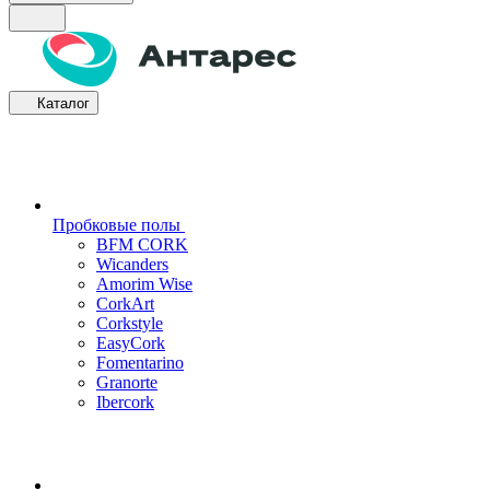
Каталог
Пробковые полы
BFM CORK
Wicanders
Amorim Wise
CorkArt
Corkstyle
EasyCork
Fomentarino
Granorte
Ibercork