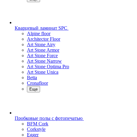
Кварцевый ламинат SPC
Alpine floor
Architector Floor
Art Stone Airy
Art Stone Armor
Art Stone Force
Art Stone Narrow
Art Stone Optima Pro
Art Stone Unica
Betta
Cronafloor
Еще
Пробковые полы с фотопечатью
BFM Cork
Corkstyle
Egger