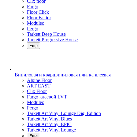
Clix floor
Fargo
Floor Click
Floor Faktor
Moduleo
Pergo
Tarkett Deep House
Tarkett Progressive House
Еще
Виниловая и кварцвиниловая плитка клеевая
Alpine Floor
ART EAST
Clix Floor
Fargo клеевой LVT
Moduleo
Pergo
Tarkett Art Vinyl Lounge Digi Edition
Tarkett Art Vinyl Blues
Tarkett Art Vinyl EPIC
Tarkett Art Vinyl Lounge
Еще