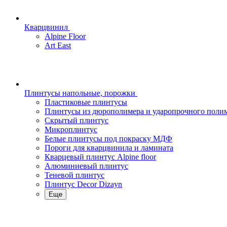
Кварцвинил
Alpine Floor
Art East
Плинтусы напольные, порожки
Пластиковые плинтусы
Плинтусы из дюрополимера и ударопрочного поли
Скрытый плинтус
Микроплинтус
Белые плинтусы под покраску МДФ
Пороги для кварцвинила и ламината
Кварцевый плинтус Alpine floor
Алюминиевый плинтус
Теневой плинтус
Плинтус Decor Dizayn
Еще