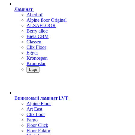
Ламинат
Aberhof
Alpine floor Original
ALSAFLOOR
Berry alloc
Biela CBM
Classen
Clix Floor
Egger
Kronospan
Kronostar
Еще
Виниловый ламинат LVT
Alpine Floor
Art East
Clix floor
Fargo
Floor Click
Floor Faktor