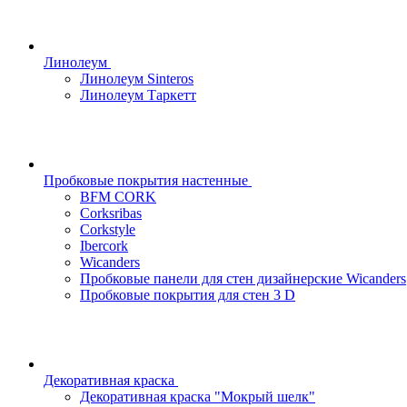
Линолеум
Линолеум Sinteros
Линолеум Таркетт
Пробковые покрытия настенные
BFM CORK
Corksribas
Corkstyle
Ibercork
Wicanders
Пробковые панели для стен дизайнерские Wicanders
Пробковые покрытия для стен 3 D
Декоративная краска
Декоративная краска "Мокрый шелк"