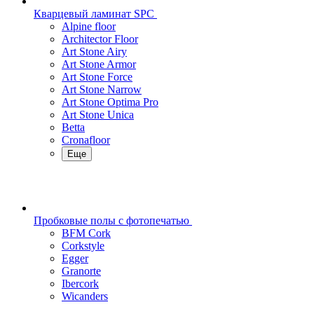
Кварцевый ламинат SPC
Alpine floor
Architector Floor
Art Stone Airy
Art Stone Armor
Art Stone Force
Art Stone Narrow
Art Stone Optima Pro
Art Stone Unica
Betta
Cronafloor
Еще
Пробковые полы с фотопечатью
BFM Cork
Corkstyle
Egger
Granorte
Ibercork
Wicanders