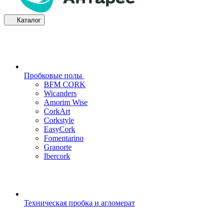
Каталог
Пробковые полы
BFM CORK
Wicanders
Amorim Wise
CorkArt
Corkstyle
EasyCork
Fomentarino
Granorte
Ibercork
Техническая пробка и агломерат