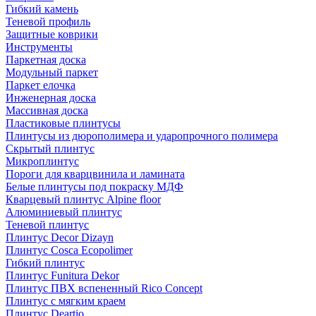
Гибкий камень
Теневой профиль
Защитные коврики
Инструменты
Паркетная доска
Модульный паркет
Паркет елочка
Инженерная доска
Массивная доска
Пластиковые плинтусы
Плинтусы из дюрополимера и ударопрочного полимера
Скрытый плинтус
Микроплинтус
Пороги для кварцвинила и ламината
Белые плинтусы под покраску МДФ
Кварцевый плинтус Alpine floor
Алюминиевый плинтус
Теневой плинтус
Плинтус Decor Dizayn
Плинтус Cosca Ecopolimer
Гибкий плинтус
Плинтус Funitura Dekor
Плинтус ПВХ вспененный Rico Concept
Плинтус с мягким краем
Плинтус Deartio