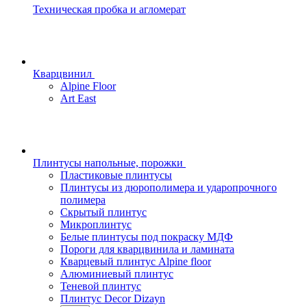
Техническая пробка и агломерат
Кварцвинил
Alpine Floor
Art East
Плинтусы напольные, порожки
Пластиковые плинтусы
Плинтусы из дюрополимера и ударопрочного
полимера
Скрытый плинтус
Микроплинтус
Белые плинтусы под покраску МДФ
Пороги для кварцвинила и ламината
Кварцевый плинтус Alpine floor
Алюминиевый плинтус
Теневой плинтус
Плинтус Decor Dizayn