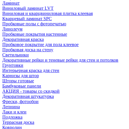
Ламинат
Виниловый ламинат LVT
Виниловая и кварцвиниловая плитка клеевая
Кварцевый ламинат SPC
Пробковые полы с фотопечатью
Линолеум
Пробковые покрытия настенные
Декоративная краска
Пробковое покрытие для пола клеевое
Пробковая доска на стену
Светильники
Декоративные рейки и теневые рейки для стен и потолков
Грунтовки
Интерьерная краска для стен
Карнизы для штор
Шторы готовые
Бамбуковые панели
АКЦИЯ - товары со скидкой
Декоративная штукатурка
Фрески, фотообои
Лепнина
Лаки и клеи
Подложка
Террасная доска
Ковролин