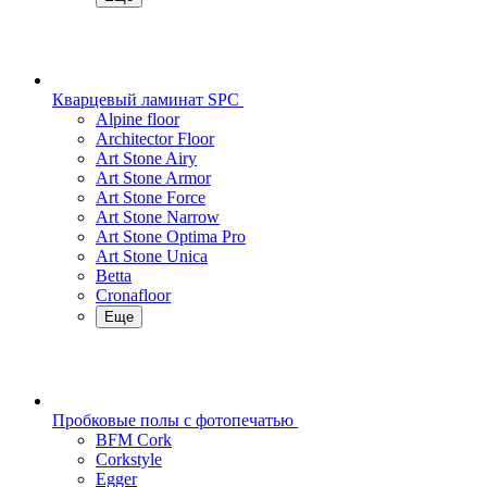
Кварцевый ламинат SPC
Alpine floor
Architector Floor
Art Stone Airy
Art Stone Armor
Art Stone Force
Art Stone Narrow
Art Stone Optima Pro
Art Stone Unica
Betta
Cronafloor
Еще
Пробковые полы с фотопечатью
BFM Cork
Corkstyle
Egger