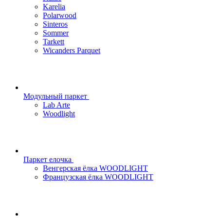
Karelia
Polarwood
Sinteros
Sommer
Tarkett
Wicanders Parquet
Модульный паркет
Lab Arte
Woodlight
Паркет елочка
Венгерская ёлка WOODLIGHT
Французская ёлка WOODLIGHT