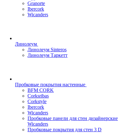
Granorte
Ibercork
Wicanders
Линолеум
Линолеум Sinteros
Линолеум Таркетт
Пробковые покрытия настенные
BFM CORK
Corksribas
Corkstyle
Ibercork
Wicanders
Пробковые панели для стен дизайнерские
Wicanders
Пробковые покрытия для стен 3 D