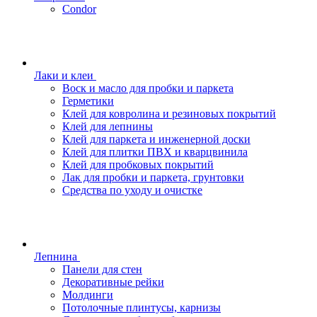
Condor
Лаки и клеи
Воск и масло для пробки и паркета
Герметики
Клей для ковролина и резиновых покрытий
Клей для лепнины
Клей для паркета и инженерной доски
Клей для плитки ПВХ и кварцвинила
Клей для пробковых покрытий
Лак для пробки и паркета, грунтовки
Средства по уходу и очистке
Лепнина
Панели для стен
Декоративные рейки
Молдинги
Потолочные плинтусы, карнизы