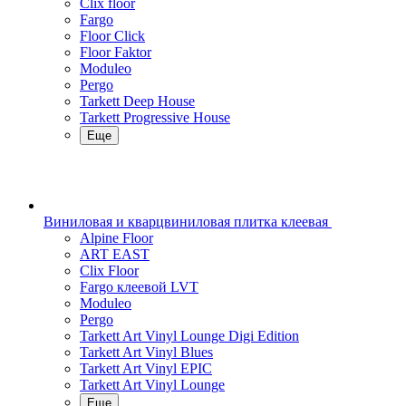
Clix floor
Fargo
Floor Click
Floor Faktor
Moduleo
Pergo
Tarkett Deep House
Tarkett Progressive House
Еще
Виниловая и кварцвиниловая плитка клеевая
Alpine Floor
ART EAST
Clix Floor
Fargo клеевой LVT
Moduleo
Pergo
Tarkett Art Vinyl Lounge Digi Edition
Tarkett Art Vinyl Blues
Tarkett Art Vinyl EPIC
Tarkett Art Vinyl Lounge
Еще