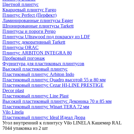
Цветной плинтус
Кварцевый плинтус Fargo
Плинтус Perfect (Перфект)
Ламинированные плинтусы Egger
Шпонированные плинтусы Tarkett
Плинтусы и пороги Pergo
Плинтусы Ultrawood под покраску из LDF
Плинтус декоративный Tarkett
Плинтусы ORAC
Плинтус ARBITON INTEGRA 80
Пробковый погонаж
Фурнитура для пластиковых плинтусов
Высокий пластиковый плинтус
Пластиковый плинтус Arbiton Indo
Пластиковый плинтус Quadro высотой 55 и 80 мм
Пластиковый плинтус Cezar HI-LINE PRESTIGE
Decor plast
Пластиковый плинтус Line Plast
Высокий пластиковый плинтус Деконика 70 и 85 мм
Пластиковый плинтус Winart TERA 72 мм
Vilo Linela
Пластиковый плинтус Ideal Идеал Дюра
Угол внутренний к плинтусу Vilo LINELA Кашемир RAL
7044 упаковка из 2 шт