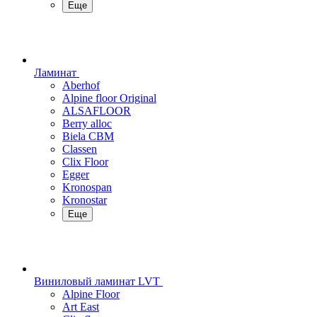
Еще
Ламинат
Aberhof
Alpine floor Original
ALSAFLOOR
Berry alloc
Biela CBM
Classen
Clix Floor
Egger
Kronospan
Kronostar
Еще
Виниловый ламинат LVT
Alpine Floor
Art East