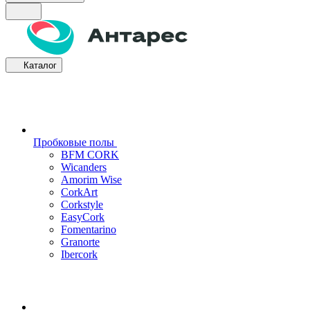
Каталог
Пробковые полы
BFM CORK
Wicanders
Amorim Wise
CorkArt
Corkstyle
EasyCork
Fomentarino
Granorte
Ibercork