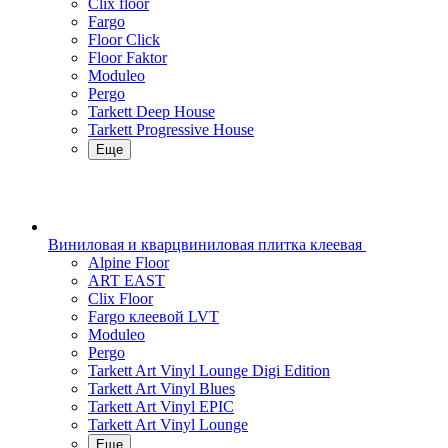
Clix floor
Fargo
Floor Click
Floor Faktor
Moduleo
Pergo
Tarkett Deep House
Tarkett Progressive House
Еще
Виниловая и кварцвиниловая плитка клеевая
Alpine Floor
ART EAST
Clix Floor
Fargo клеевой LVT
Moduleo
Pergo
Tarkett Art Vinyl Lounge Digi Edition
Tarkett Art Vinyl Blues
Tarkett Art Vinyl EPIC
Tarkett Art Vinyl Lounge
Еще