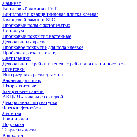
Ламинат
Виниловый ламинат LVT
Виниловая и кварцвиниловая плитка клеевая
Кварцевый ламинат SPC
Пробковые полы с фотопечатью
Линолеум
Пробковые покрытия настенные
Декоративная краска
Пробковое покрытие для пола клеевое
Пробковая доска на стену
Светильники
Декоративные рейки и теневые рейки для стен и потолков
Грунтовки
Интерьерная краска для стен
Карнизы для штор
Шторы готовые
Бамбуковые панели
АКЦИЯ - товары со скидкой
Декоративная штукатурка
Фрески, фотообои
Лепнина
Лаки и клеи
Подложка
Террасная доска
Ковролин