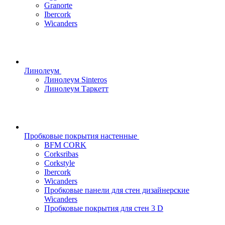
Granorte
Ibercork
Wicanders
Линолеум
Линолеум Sinteros
Линолеум Таркетт
Пробковые покрытия настенные
BFM CORK
Corksribas
Corkstyle
Ibercork
Wicanders
Пробковые панели для стен дизайнерские
Wicanders
Пробковые покрытия для стен 3 D