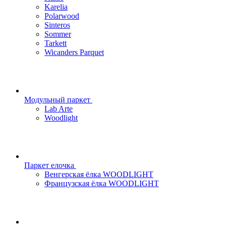
Karelia
Polarwood
Sinteros
Sommer
Tarkett
Wicanders Parquet
Модульный паркет
Lab Arte
Woodlight
Паркет елочка
Венгерская ёлка WOODLIGHT
Французская ёлка WOODLIGHT