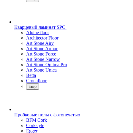
Кварцевый ламинат SPC
Alpine floor
Architector Floor
Art Stone Airy
Art Stone Armor
Art Stone Force
Art Stone Narrow
Art Stone Optima Pro
Art Stone Unica
Betta
Cronafloor
Еще
Пробковые полы с фотопечатью
BFM Cork
Corkstyle
Egger