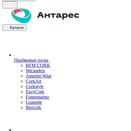
Каталог
Пробковые полы
BFM CORK
Wicanders
Amorim Wise
CorkArt
Corkstyle
EasyCork
Fomentarino
Granorte
Ibercork