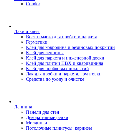
Condor
Лаки и клеи
Воск и масло для пробки и паркета
Герметики
Клей для ковролина и резиновых покрытий
Клей для лепнины
Клей для паркета и инженерной доски
Клей для плитки ПВХ и кварцвинила
Клей для пробковых покрытий
Лак для пробки и паркета, грунтовки
Средства по уходу и очистке
Лепнина
Панели для стен
Декоративные рейки
Молдинги
Потолочные плинтусы, карнизы