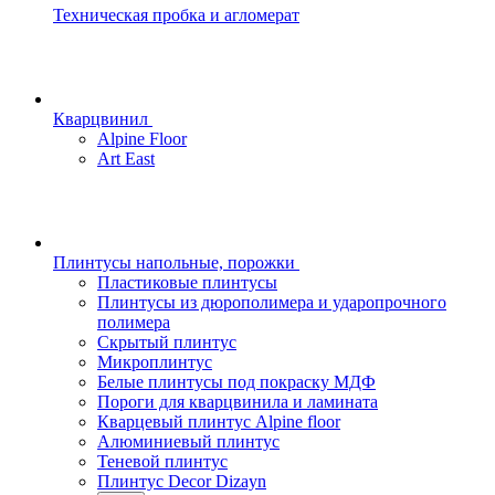
Техническая пробка и агломерат
Кварцвинил
Alpine Floor
Art East
Плинтусы напольные, порожки
Пластиковые плинтусы
Плинтусы из дюрополимера и ударопрочного
полимера
Скрытый плинтус
Микроплинтус
Белые плинтусы под покраску МДФ
Пороги для кварцвинила и ламината
Кварцевый плинтус Alpine floor
Алюминиевый плинтус
Теневой плинтус
Плинтус Decor Dizayn