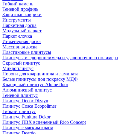
Гибкий камень
Теневой профиль
Защитные коврики
Инструменты
Паркетная доска
Модульный паркет
Паркет елочка
Инженерная доска
Массивная доска
Пластиковые плинтусы
Плинтусы из дюрополимера и ударопрочного полимера
Скрытый плинтус
Микроплинтус
Пороги для кварцвинила и ламината
Белые плинтусы под покраску МДФ
Кварцевый плинтус Alpine floor
Алюминиевый плинтус
Теневой плинтус
Плинтус Decor Dizayn
Плинтус Cosca Ecopolimer
Гибкий плинтус
Плинтус Funitura Dekor
Плинтус ПВХ вспененный Rico Concept
Плинтус с мягким краем
Плинтус Deartio