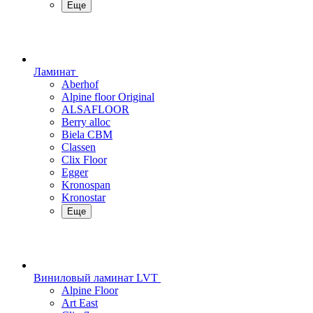
Еще
Ламинат
Aberhof
Alpine floor Original
ALSAFLOOR
Berry alloc
Biela CBM
Classen
Clix Floor
Egger
Kronospan
Kronostar
Еще
Виниловый ламинат LVT
Alpine Floor
Art East