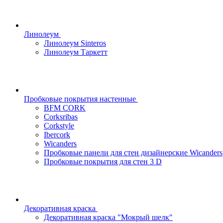
Линолеум
Линолеум Sinteros
Линолеум Таркетт
Пробковые покрытия настенные
BFM CORK
Corksribas
Corkstyle
Ibercork
Wicanders
Пробковые панели для стен дизайнерские Wicanders
Пробковые покрытия для стен 3 D
Декоративная краска
Декоративная краска "Мокрый шелк"