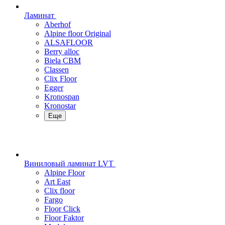
Ламинат
Aberhof
Alpine floor Original
ALSAFLOOR
Berry alloc
Biela CBM
Classen
Clix Floor
Egger
Kronospan
Kronostar
Еще
Виниловый ламинат LVT
Alpine Floor
Art East
Clix floor
Fargo
Floor Click
Floor Faktor