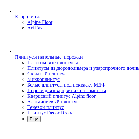
Кварцвинил
Alpine Floor
Art East
Плинтусы напольные, порожки
Пластиковые плинтусы
Плинтусы из дюрополимера и ударопрочного поли
Скрытый плинтус
Микроплинтус
Белые плинтусы под покраску МДФ
Пороги для кварцвинила и ламината
Кварцевый плинтус Alpine floor
Алюминиевый плинтус
Теневой плинтус
Плинтус Decor Dizayn
Еще