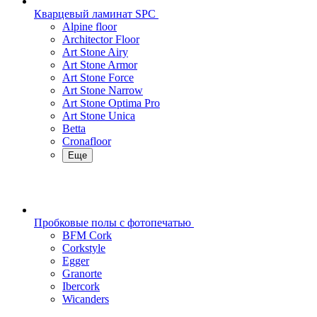
Кварцевый ламинат SPC
Alpine floor
Architector Floor
Art Stone Airy
Art Stone Armor
Art Stone Force
Art Stone Narrow
Art Stone Optima Pro
Art Stone Unica
Betta
Cronafloor
Еще
Пробковые полы с фотопечатью
BFM Cork
Corkstyle
Egger
Granorte
Ibercork
Wicanders