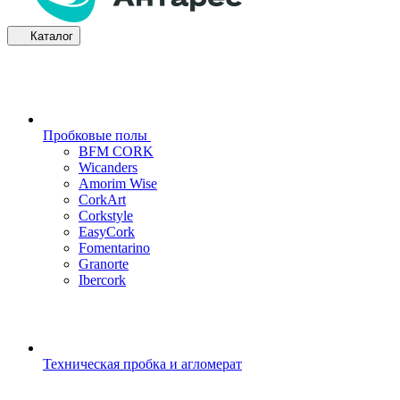
Каталог
Пробковые полы
BFM CORK
Wicanders
Amorim Wise
CorkArt
Corkstyle
EasyCork
Fomentarino
Granorte
Ibercork
Техническая пробка и агломерат