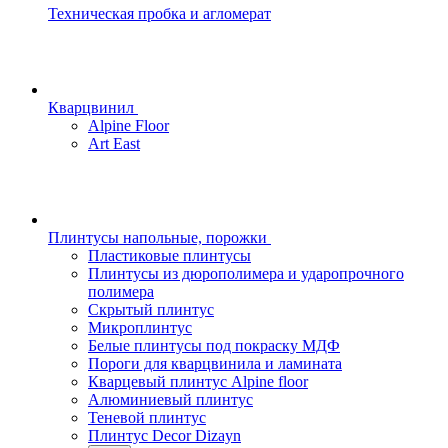
Техническая пробка и агломерат
Кварцвинил
Alpine Floor
Art East
Плинтусы напольные, порожки
Пластиковые плинтусы
Плинтусы из дюрополимера и ударопрочного
полимера
Скрытый плинтус
Микроплинтус
Белые плинтусы под покраску МДФ
Пороги для кварцвинила и ламината
Кварцевый плинтус Alpine floor
Алюминиевый плинтус
Теневой плинтус
Плинтус Decor Dizayn