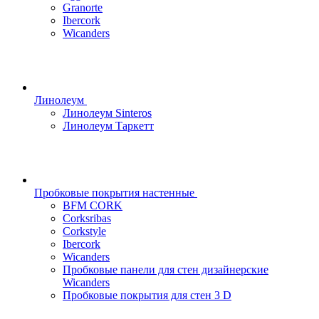
Granorte
Ibercork
Wicanders
Линолеум
Линолеум Sinteros
Линолеум Таркетт
Пробковые покрытия настенные
BFM CORK
Corksribas
Corkstyle
Ibercork
Wicanders
Пробковые панели для стен дизайнерские
Wicanders
Пробковые покрытия для стен 3 D