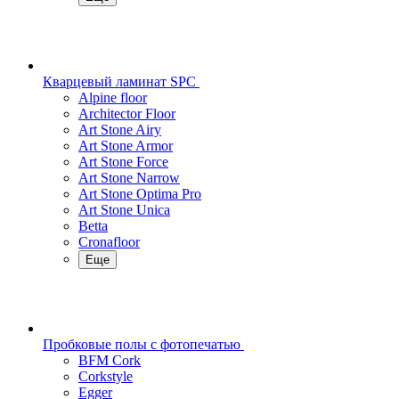
Кварцевый ламинат SPC
Alpine floor
Architector Floor
Art Stone Airy
Art Stone Armor
Art Stone Force
Art Stone Narrow
Art Stone Optima Pro
Art Stone Unica
Betta
Cronafloor
Еще
Пробковые полы с фотопечатью
BFM Cork
Corkstyle
Egger