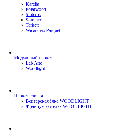
Karelia
Polarwood
Sinteros
Sommer
Tarkett
Wicanders Parquet
Модульный паркет
Lab Arte
Woodlight
Паркет елочка
Венгерская ёлка WOODLIGHT
Французская ёлка WOODLIGHT