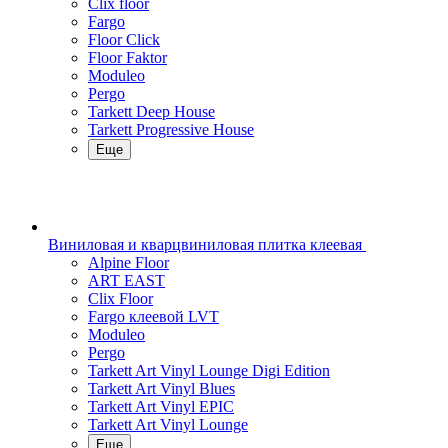
Clix floor
Fargo
Floor Click
Floor Faktor
Moduleo
Pergo
Tarkett Deep House
Tarkett Progressive House
Еще
Виниловая и кварцвиниловая плитка клеевая
Alpine Floor
ART EAST
Clix Floor
Fargo клеевой LVT
Moduleo
Pergo
Tarkett Art Vinyl Lounge Digi Edition
Tarkett Art Vinyl Blues
Tarkett Art Vinyl EPIC
Tarkett Art Vinyl Lounge
Еще