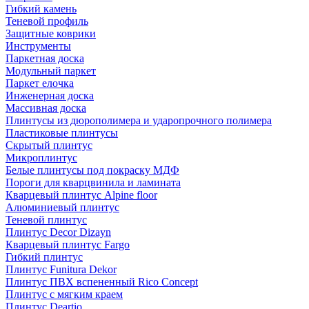
Гибкий камень
Теневой профиль
Защитные коврики
Инструменты
Паркетная доска
Модульный паркет
Паркет елочка
Инженерная доска
Массивная доска
Плинтусы из дюрополимера и ударопрочного полимера
Пластиковые плинтусы
Скрытый плинтус
Микроплинтус
Белые плинтусы под покраску МДФ
Пороги для кварцвинила и ламината
Кварцевый плинтус Alpine floor
Алюминиевый плинтус
Теневой плинтус
Плинтус Decor Dizayn
Кварцевый плинтус Fargo
Гибкий плинтус
Плинтус Funitura Dekor
Плинтус ПВХ вспененный Rico Concept
Плинтус с мягким краем
Плинтус Deartio