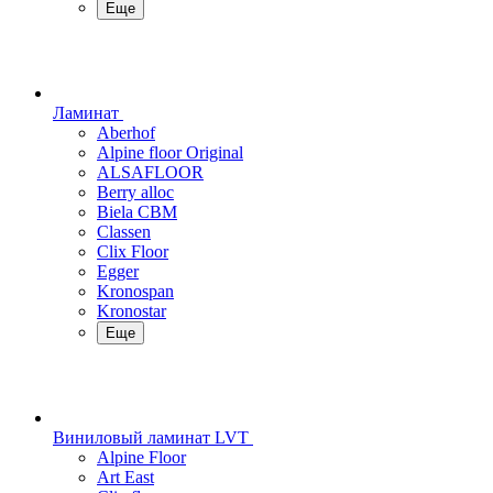
Еще
Ламинат
Aberhof
Alpine floor Original
ALSAFLOOR
Berry alloc
Biela CBM
Classen
Clix Floor
Egger
Kronospan
Kronostar
Еще
Виниловый ламинат LVT
Alpine Floor
Art East