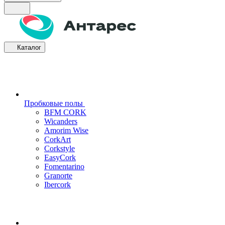
Каталог
Пробковые полы
BFM CORK
Wicanders
Amorim Wise
CorkArt
Corkstyle
EasyCork
Fomentarino
Granorte
Ibercork