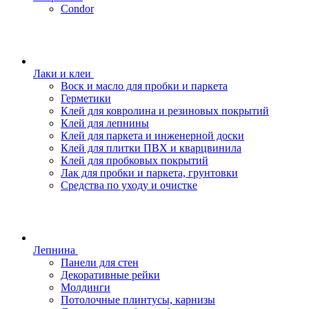
Condor
Лаки и клеи
Воск и масло для пробки и паркета
Герметики
Клей для ковролина и резиновых покрытий
Клей для лепнины
Клей для паркета и инженерной доски
Клей для плитки ПВХ и кварцвинила
Клей для пробковых покрытий
Лак для пробки и паркета, грунтовки
Средства по уходу и очистке
Лепнина
Панели для стен
Декоративные рейки
Молдинги
Потолочные плинтусы, карнизы