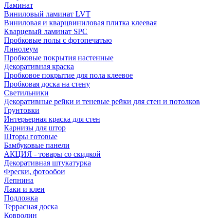
Ламинат
Виниловый ламинат LVT
Виниловая и кварцвиниловая плитка клеевая
Кварцевый ламинат SPC
Пробковые полы с фотопечатью
Линолеум
Пробковые покрытия настенные
Декоративная краска
Пробковое покрытие для пола клеевое
Пробковая доска на стену
Светильники
Декоративные рейки и теневые рейки для стен и потолков
Грунтовки
Интерьерная краска для стен
Карнизы для штор
Шторы готовые
Бамбуковые панели
АКЦИЯ - товары со скидкой
Декоративная штукатурка
Фрески, фотообои
Лепнина
Лаки и клеи
Подложка
Террасная доска
Ковролин