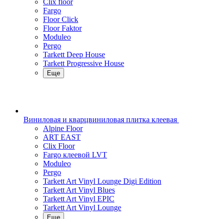
Clix floor
Fargo
Floor Click
Floor Faktor
Moduleo
Pergo
Tarkett Deep House
Tarkett Progressive House
Еще
Виниловая и кварцвиниловая плитка клеевая
Alpine Floor
ART EAST
Clix Floor
Fargo клеевой LVT
Moduleo
Pergo
Tarkett Art Vinyl Lounge Digi Edition
Tarkett Art Vinyl Blues
Tarkett Art Vinyl EPIC
Tarkett Art Vinyl Lounge
Еще