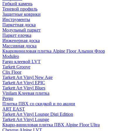
Гибкий камень
Теневой профиль
Защитные коврики
Инструменты
Паркетная доска
Модульный паркет
Паркет елочка
Инженерная доска
Массивная доска
Кварцвиниловая плитка Alpine Floor Альпин Флор
Moduleo
Fargo клеевой LVT
Tarkett Groove
Clix Floor
Tarkett Art Vinyl New Age
Tarkett Art Vinyl EPIC
Tarkett Art Vinyl Blues
Vinilam Клеевая плитка
Pergo
Плитка ПВХ со скидкой и по акции
ART EAST
Tarkett Art Vinyl Lounge Digi Edition
Tarkett Art Vinyl Lounge
Кварц-виниловая плитка ПВХ Alpine Floor Ultra
Chevron Alpine LVT