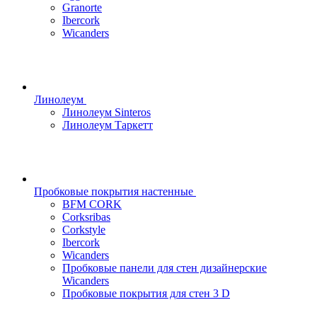
Granorte
Ibercork
Wicanders
Линолеум
Линолеум Sinteros
Линолеум Таркетт
Пробковые покрытия настенные
BFM CORK
Corksribas
Corkstyle
Ibercork
Wicanders
Пробковые панели для стен дизайнерские
Wicanders
Пробковые покрытия для стен 3 D