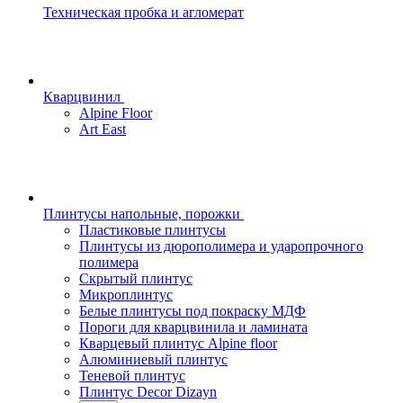
Техническая пробка и агломерат
Кварцвинил
Alpine Floor
Art East
Плинтусы напольные, порожки
Пластиковые плинтусы
Плинтусы из дюрополимера и ударопрочного
полимера
Скрытый плинтус
Микроплинтус
Белые плинтусы под покраску МДФ
Пороги для кварцвинила и ламината
Кварцевый плинтус Alpine floor
Алюминиевый плинтус
Теневой плинтус
Плинтус Decor Dizayn