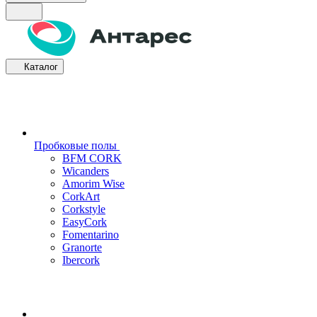
Каталог
Пробковые полы
BFM CORK
Wicanders
Amorim Wise
CorkArt
Corkstyle
EasyCork
Fomentarino
Granorte
Ibercork