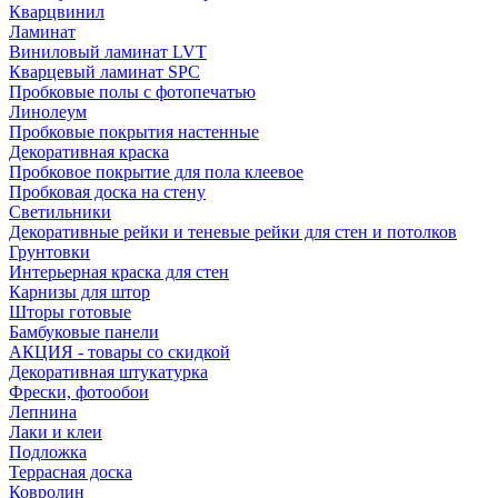
Кварцвинил
Ламинат
Виниловый ламинат LVT
Кварцевый ламинат SPC
Пробковые полы с фотопечатью
Линолеум
Пробковые покрытия настенные
Декоративная краска
Пробковое покрытие для пола клеевое
Пробковая доска на стену
Светильники
Декоративные рейки и теневые рейки для стен и потолков
Грунтовки
Интерьерная краска для стен
Карнизы для штор
Шторы готовые
Бамбуковые панели
АКЦИЯ - товары со скидкой
Декоративная штукатурка
Фрески, фотообои
Лепнина
Лаки и клеи
Подложка
Террасная доска
Ковролин