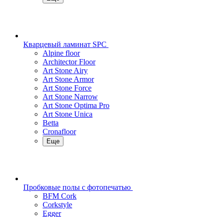
Кварцевый ламинат SPC
Alpine floor
Architector Floor
Art Stone Airy
Art Stone Armor
Art Stone Force
Art Stone Narrow
Art Stone Optima Pro
Art Stone Unica
Betta
Cronafloor
Еще
Пробковые полы с фотопечатью
BFM Cork
Corkstyle
Egger