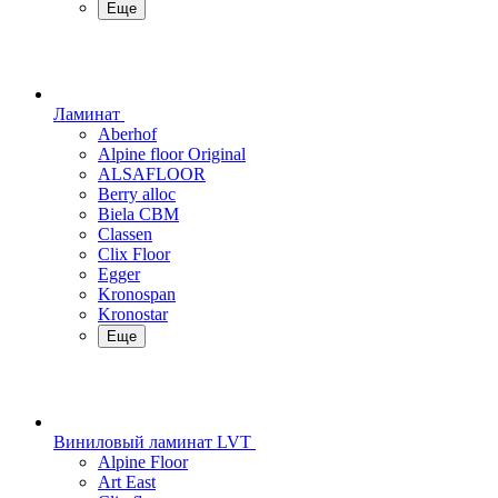
Еще
Ламинат
Aberhof
Alpine floor Original
ALSAFLOOR
Berry alloc
Biela CBM
Classen
Clix Floor
Egger
Kronospan
Kronostar
Еще
Виниловый ламинат LVT
Alpine Floor
Art East