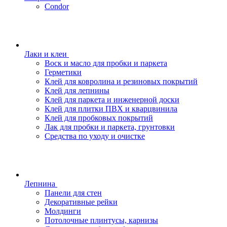
Condor
Лаки и клеи
Воск и масло для пробки и паркета
Герметики
Клей для ковролина и резиновых покрытий
Клей для лепнины
Клей для паркета и инженерной доски
Клей для плитки ПВХ и кварцвинила
Клей для пробковых покрытий
Лак для пробки и паркета, грунтовки
Средства по уходу и очистке
Лепнина
Панели для стен
Декоративные рейки
Молдинги
Потолочные плинтусы, карнизы