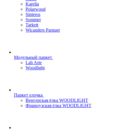
Karelia
Polarwood
Sinteros
Sommer
Tarkett
Wicanders Parquet
Модульный паркет
Lab Arte
Woodlight
Паркет елочка
Венгерская ёлка WOODLIGHT
Французская ёлка WOODLIGHT