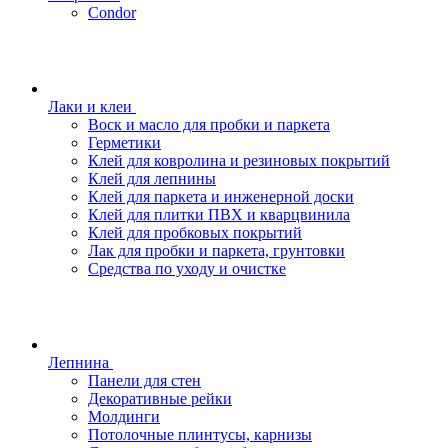
Condor
Лаки и клеи
Воск и масло для пробки и паркета
Герметики
Клей для ковролина и резиновых покрытий
Клей для лепнины
Клей для паркета и инженерной доски
Клей для плитки ПВХ и кварцвинила
Клей для пробковых покрытий
Лак для пробки и паркета, грунтовки
Средства по уходу и очистке
Лепнина
Панели для стен
Декоративные рейки
Молдинги
Потолочные плинтусы, карнизы