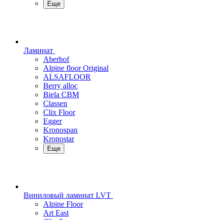
Еще
Ламинат
Aberhof
Alpine floor Original
ALSAFLOOR
Berry alloc
Biela CBM
Classen
Clix Floor
Egger
Kronospan
Kronostar
Еще
Виниловый ламинат LVT
Alpine Floor
Art East