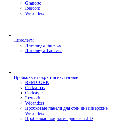
Granorte
Ibercork
Wicanders
Линолеум
Линолеум Sinteros
Линолеум Таркетт
Пробковые покрытия настенные
BFM CORK
Corksribas
Corkstyle
Ibercork
Wicanders
Пробковые панели для стен дизайнерские
Wicanders
Пробковые покрытия для стен 3 D