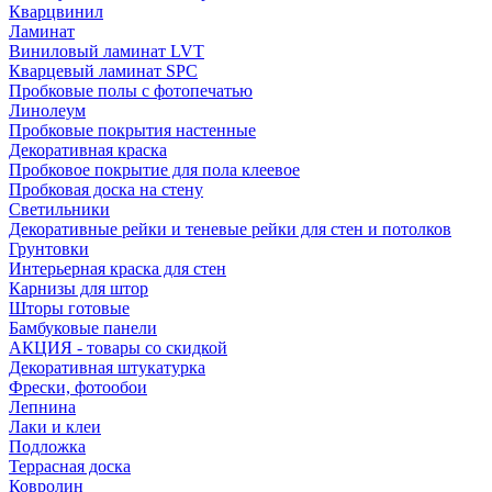
Кварцвинил
Ламинат
Виниловый ламинат LVT
Кварцевый ламинат SPC
Пробковые полы с фотопечатью
Линолеум
Пробковые покрытия настенные
Декоративная краска
Пробковое покрытие для пола клеевое
Пробковая доска на стену
Светильники
Декоративные рейки и теневые рейки для стен и потолков
Грунтовки
Интерьерная краска для стен
Карнизы для штор
Шторы готовые
Бамбуковые панели
АКЦИЯ - товары со скидкой
Декоративная штукатурка
Фрески, фотообои
Лепнина
Лаки и клеи
Подложка
Террасная доска
Ковролин