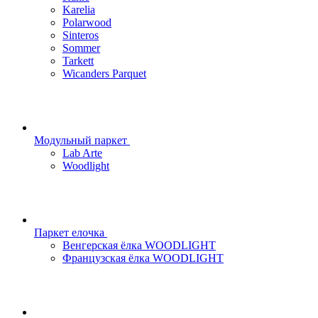
Karelia
Polarwood
Sinteros
Sommer
Tarkett
Wicanders Parquet
Модульный паркет
Lab Arte
Woodlight
Паркет елочка
Венгерская ёлка WOODLIGHT
Французская ёлка WOODLIGHT