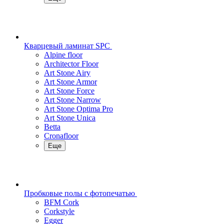
Кварцевый ламинат SPC
Alpine floor
Architector Floor
Art Stone Airy
Art Stone Armor
Art Stone Force
Art Stone Narrow
Art Stone Optima Pro
Art Stone Unica
Betta
Cronafloor
Еще
Пробковые полы с фотопечатью
BFM Cork
Corkstyle
Egger