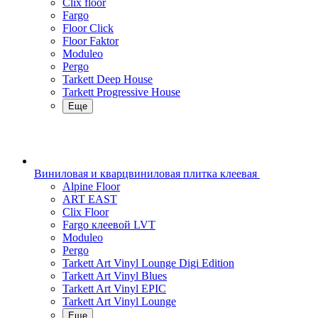
Clix floor
Fargo
Floor Click
Floor Faktor
Moduleo
Pergo
Tarkett Deep House
Tarkett Progressive House
Еще
Виниловая и кварцвиниловая плитка клеевая
Alpine Floor
ART EAST
Clix Floor
Fargo клеевой LVT
Moduleo
Pergo
Tarkett Art Vinyl Lounge Digi Edition
Tarkett Art Vinyl Blues
Tarkett Art Vinyl EPIC
Tarkett Art Vinyl Lounge
Еще