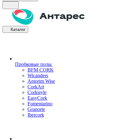
Каталог
Пробковые полы
BFM CORK
Wicanders
Amorim Wise
CorkArt
Corkstyle
EasyCork
Fomentarino
Granorte
Ibercork