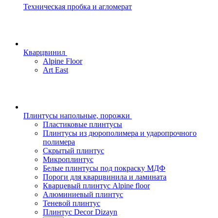
Техническая пробка и агломерат
Кварцвинил
Alpine Floor
Art East
Плинтусы напольные, порожки
Пластиковые плинтусы
Плинтусы из дюрополимера и ударопрочного
полимера
Скрытый плинтус
Микроплинтус
Белые плинтусы под покраску МДФ
Пороги для кварцвинила и ламината
Кварцевый плинтус Alpine floor
Алюминиевый плинтус
Теневой плинтус
Плинтус Decor Dizayn