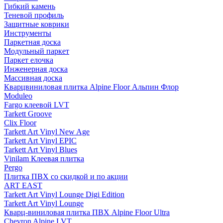
Гибкий камень
Теневой профиль
Защитные коврики
Инструменты
Паркетная доска
Модульный паркет
Паркет елочка
Инженерная доска
Массивная доска
Кварцвиниловая плитка Alpine Floor Альпин Флор
Moduleo
Fargo клеевой LVT
Tarkett Groove
Clix Floor
Tarkett Art Vinyl New Age
Tarkett Art Vinyl EPIC
Tarkett Art Vinyl Blues
Vinilam Клеевая плитка
Pergo
Плитка ПВХ со скидкой и по акции
ART EAST
Tarkett Art Vinyl Lounge Digi Edition
Tarkett Art Vinyl Lounge
Кварц-виниловая плитка ПВХ Alpine Floor Ultra
Chevron Alpine LVT