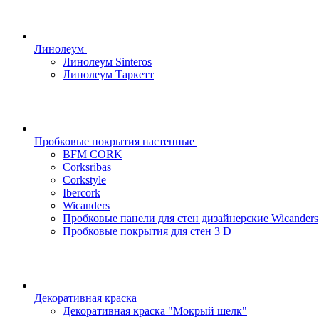
Линолеум
Линолеум Sinteros
Линолеум Таркетт
Пробковые покрытия настенные
BFM CORK
Corksribas
Corkstyle
Ibercork
Wicanders
Пробковые панели для стен дизайнерские Wicanders
Пробковые покрытия для стен 3 D
Декоративная краска
Декоративная краска "Мокрый шелк"