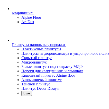
Кварцвинил
Alpine Floor
Art East
Плинтусы напольные, порожки
Пластиковые плинтусы
Плинтусы из дюрополимера и ударопрочного поли
Скрытый плинтус
Микроплинтус
Белые плинтусы под покраску МДФ
Пороги для кварцвинила и ламината
Кварцевый плинтус Alpine floor
Алюминиевый плинтус
Теневой плинтус
Плинтус Decor Dizayn
Еще