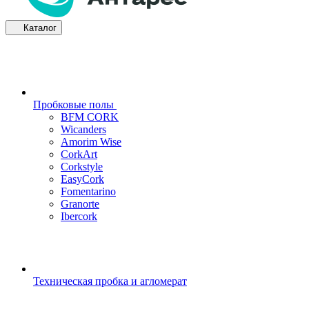
Каталог
Пробковые полы
BFM CORK
Wicanders
Amorim Wise
CorkArt
Corkstyle
EasyCork
Fomentarino
Granorte
Ibercork
Техническая пробка и агломерат