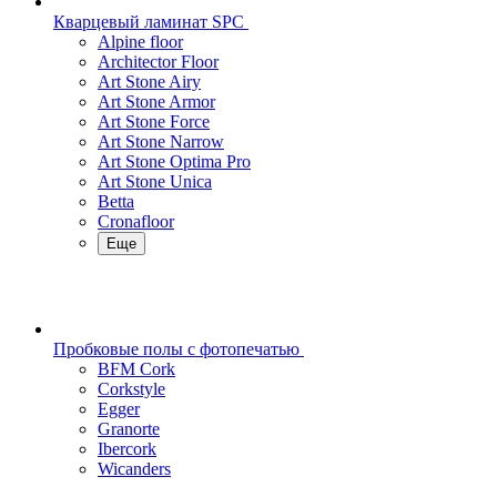
Кварцевый ламинат SPC
Alpine floor
Architector Floor
Art Stone Airy
Art Stone Armor
Art Stone Force
Art Stone Narrow
Art Stone Optima Pro
Art Stone Unica
Betta
Cronafloor
Еще
Пробковые полы с фотопечатью
BFM Cork
Corkstyle
Egger
Granorte
Ibercork
Wicanders