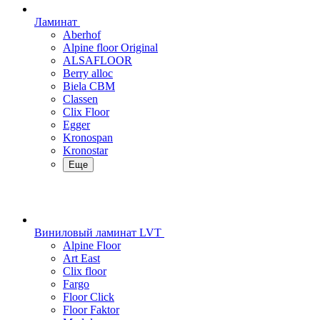
Ламинат
Aberhof
Alpine floor Original
ALSAFLOOR
Berry alloc
Biela CBM
Classen
Clix Floor
Egger
Kronospan
Kronostar
Еще
Виниловый ламинат LVT
Alpine Floor
Art East
Clix floor
Fargo
Floor Click
Floor Faktor