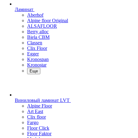
Ламинат
Aberhof
Alpine floor Original
ALSAFLOOR
Berry alloc
Biela CBM
Classen
Clix Floor
Egger
Kronospan
Kronostar
Еще
Виниловый ламинат LVT
Alpine Floor
Art East
Clix floor
Fargo
Floor Click
Floor Faktor