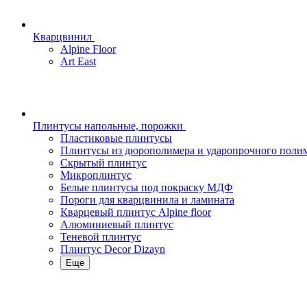
Кварцвинил
Alpine Floor
Art East
Плинтусы напольные, порожки
Пластиковые плинтусы
Плинтусы из дюрополимера и ударопрочного поли
Скрытый плинтус
Микроплинтус
Белые плинтусы под покраску МДФ
Пороги для кварцвинила и ламината
Кварцевый плинтус Alpine floor
Алюминиевый плинтус
Теневой плинтус
Плинтус Decor Dizayn
Еще