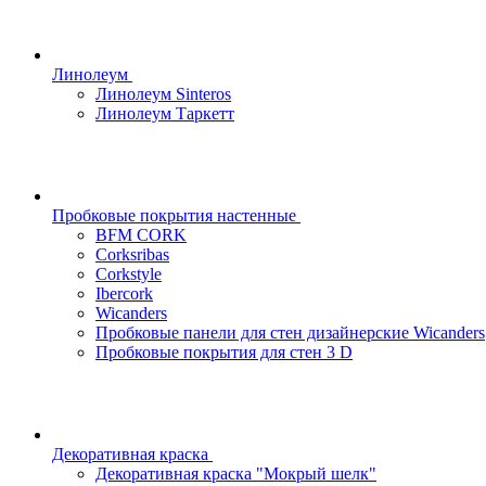
Линолеум
Линолеум Sinteros
Линолеум Таркетт
Пробковые покрытия настенные
BFM CORK
Corksribas
Corkstyle
Ibercork
Wicanders
Пробковые панели для стен дизайнерские Wicanders
Пробковые покрытия для стен 3 D
Декоративная краска
Декоративная краска "Мокрый шелк"