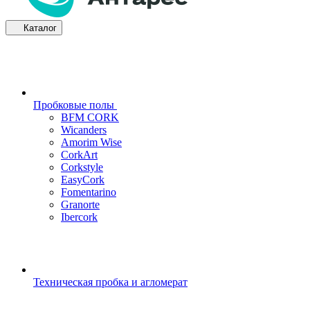
Каталог
Пробковые полы
BFM CORK
Wicanders
Amorim Wise
CorkArt
Corkstyle
EasyCork
Fomentarino
Granorte
Ibercork
Техническая пробка и агломерат