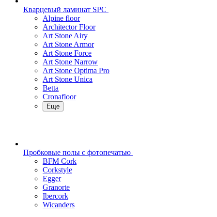
Кварцевый ламинат SPC
Alpine floor
Architector Floor
Art Stone Airy
Art Stone Armor
Art Stone Force
Art Stone Narrow
Art Stone Optima Pro
Art Stone Unica
Betta
Cronafloor
Еще
Пробковые полы с фотопечатью
BFM Cork
Corkstyle
Egger
Granorte
Ibercork
Wicanders