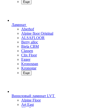
Еще
Ламинат
Aberhof
Alpine floor Original
ALSAFLOOR
Berry alloc
Biela CBM
Classen
Clix Floor
Egger
Kronospan
Kronostar
Еще
Виниловый ламинат LVT
Alpine Floor
Art East