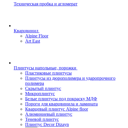
Техническая пробка и агломерат
Кварцвинил
Alpine Floor
Art East
Плинтусы напольные, порожки
Пластиковые плинтусы
Плинтусы из дюрополимера и ударопрочного
полимера
Скрытый плинтус
Микроплинтус
Белые плинтусы под покраску МДФ
Пороги для кварцвинила и ламината
Кварцевый плинтус Alpine floor
Алюминиевый плинтус
Теневой плинтус
Плинтус Decor Dizayn