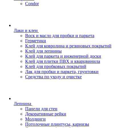
Condor
Лаки и клеи
Воск и масло для пробки и паркета
Герметики
Клей для ковролина и резиновых покрытий
Клей для лепнины
Клей для паркета и инженерной доски
Клей для плитки ПВХ и кварцвинила
Клей для пробковых покрытий
Лак для пробки и паркета, грунтовки
Средства по уходу и очистке
Лепнина
Панели для стен
Декоративные рейки
Молдинги
Потолочные плинтусы, карнизы