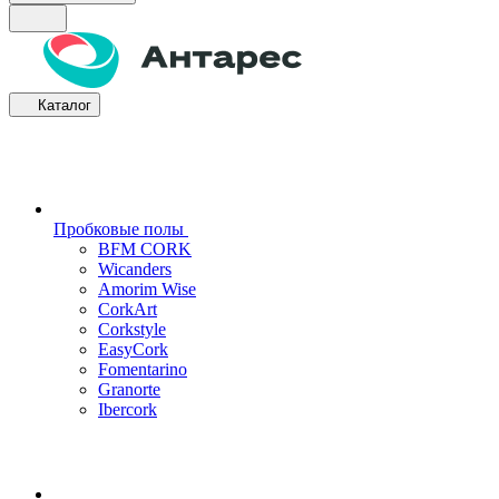
Каталог
Пробковые полы
BFM CORK
Wicanders
Amorim Wise
CorkArt
Corkstyle
EasyCork
Fomentarino
Granorte
Ibercork