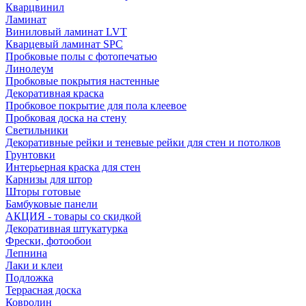
Кварцвинил
Ламинат
Виниловый ламинат LVT
Кварцевый ламинат SPC
Пробковые полы с фотопечатью
Линолеум
Пробковые покрытия настенные
Декоративная краска
Пробковое покрытие для пола клеевое
Пробковая доска на стену
Светильники
Декоративные рейки и теневые рейки для стен и потолков
Грунтовки
Интерьерная краска для стен
Карнизы для штор
Шторы готовые
Бамбуковые панели
АКЦИЯ - товары со скидкой
Декоративная штукатурка
Фрески, фотообои
Лепнина
Лаки и клеи
Подложка
Террасная доска
Ковролин