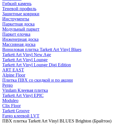
Гибкий камень
Теневой профиль
Защитные коврики
Инструменты
Паркетная доска
Модульный паркет
Паркет елочка
Инженерная доска
Массивная доска
Виниловая плитка Tarkett Art Vinyl Blues
Tarkett Art Vinyl New Age
Tarkett Art Vinyl Lounge
Tarkett Art Vinyl Lounge Digi Edition
ART EAST
Alpine Floor
Плитка ПВХ со скидкой и по акции
Pergo
Vinilam Клеевая плитка
Tarkett Art Vinyl EPIC
Moduleo
Clix Floor
Tarkett Groove
Fargo клеевой LVT
ПВХ плитка Tarkett Art Vinyl BLUES Brighton (Брайтон)