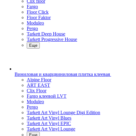
Clix floor
Fargo
Floor Click
Floor Faktor
Moduleo
Pergo
Tarkett Deep House
Tarkett Progressive House
Еще
Виниловая и кварцвиниловая плитка клеевая
Alpine Floor
ART EAST
Clix Floor
Fargo клеевой LVT
Moduleo
Pergo
Tarkett Art Vinyl Lounge Digi Edition
Tarkett Art Vinyl Blues
Tarkett Art Vinyl EPIC
Tarkett Art Vinyl Lounge
Еще