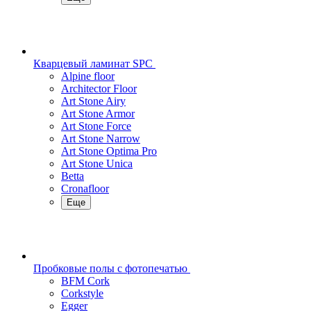
Кварцевый ламинат SPC
Alpine floor
Architector Floor
Art Stone Airy
Art Stone Armor
Art Stone Force
Art Stone Narrow
Art Stone Optima Pro
Art Stone Unica
Betta
Cronafloor
Еще
Пробковые полы с фотопечатью
BFM Cork
Corkstyle
Egger