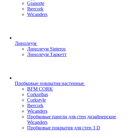
Granorte
Ibercork
Wicanders
Линолеум
Линолеум Sinteros
Линолеум Таркетт
Пробковые покрытия настенные
BFM CORK
Corksribas
Corkstyle
Ibercork
Wicanders
Пробковые панели для стен дизайнерские
Wicanders
Пробковые покрытия для стен 3 D