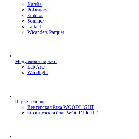
Karelia
Polarwood
Sinteros
Sommer
Tarkett
Wicanders Parquet
Модульный паркет
Lab Arte
Woodlight
Паркет елочка
Венгерская ёлка WOODLIGHT
Французская ёлка WOODLIGHT