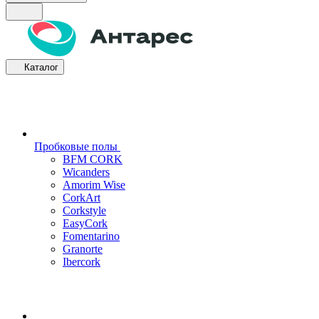
Каталог
Пробковые полы
BFM CORK
Wicanders
Amorim Wise
CorkArt
Corkstyle
EasyCork
Fomentarino
Granorte
Ibercork