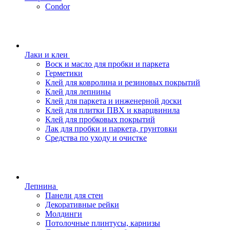
Condor
Лаки и клеи
Воск и масло для пробки и паркета
Герметики
Клей для ковролина и резиновых покрытий
Клей для лепнины
Клей для паркета и инженерной доски
Клей для плитки ПВХ и кварцвинила
Клей для пробковых покрытий
Лак для пробки и паркета, грунтовки
Средства по уходу и очистке
Лепнина
Панели для стен
Декоративные рейки
Молдинги
Потолочные плинтусы, карнизы