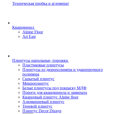
Техническая пробка и агломерат
Кварцвинил
Alpine Floor
Art East
Плинтусы напольные, порожки
Пластиковые плинтусы
Плинтусы из дюрополимера и ударопрочного
полимера
Скрытый плинтус
Микроплинтус
Белые плинтусы под покраску МДФ
Пороги для кварцвинила и ламината
Кварцевый плинтус Alpine floor
Алюминиевый плинтус
Теневой плинтус
Плинтус Decor Dizayn