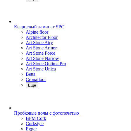
Кварцевый ламинат SPC
Alpine floor
Architector Floor
Art Stone Airy
Art Stone Armor
Art Stone Force
Art Stone Narrow
Art Stone Optima Pro
Art Stone Unica
Betta
Cronafloor
Еще
Пробковые полы с фотопечатью
BFM Cork
Corkstyle
Egger