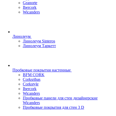
Granorte
Ibercork
Wicanders
Линолеум
Линолеум Sinteros
Линолеум Таркетт
Пробковые покрытия настенные
BFM CORK
Corksribas
Corkstyle
Ibercork
Wicanders
Пробковые панели для стен дизайнерские
Wicanders
Пробковые покрытия для стен 3 D