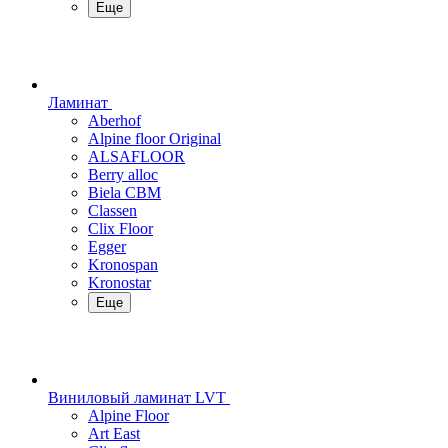
Еще
Ламинат
Aberhof
Alpine floor Original
ALSAFLOOR
Berry alloc
Biela CBM
Classen
Clix Floor
Egger
Kronospan
Kronostar
Еще
Виниловый ламинат LVT
Alpine Floor
Art East