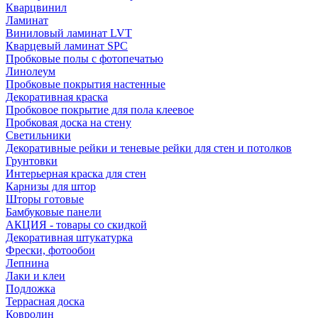
Кварцвинил
Ламинат
Виниловый ламинат LVT
Кварцевый ламинат SPC
Пробковые полы с фотопечатью
Линолеум
Пробковые покрытия настенные
Декоративная краска
Пробковое покрытие для пола клеевое
Пробковая доска на стену
Светильники
Декоративные рейки и теневые рейки для стен и потолков
Грунтовки
Интерьерная краска для стен
Карнизы для штор
Шторы готовые
Бамбуковые панели
АКЦИЯ - товары со скидкой
Декоративная штукатурка
Фрески, фотообои
Лепнина
Лаки и клеи
Подложка
Террасная доска
Ковролин