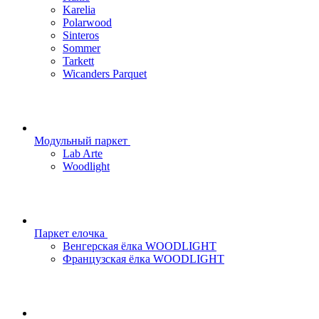
Karelia
Polarwood
Sinteros
Sommer
Tarkett
Wicanders Parquet
Модульный паркет
Lab Arte
Woodlight
Паркет елочка
Венгерская ёлка WOODLIGHT
Французская ёлка WOODLIGHT