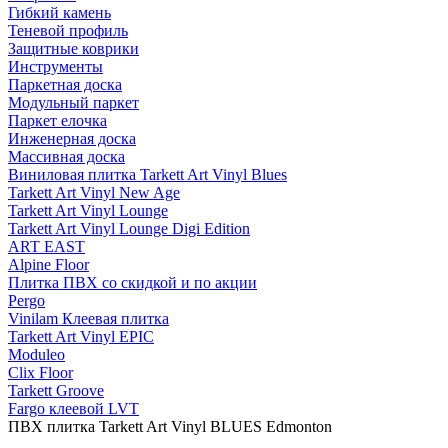
Гибкий камень
Теневой профиль
Защитные коврики
Инструменты
Паркетная доска
Модульный паркет
Паркет елочка
Инженерная доска
Массивная доска
Виниловая плитка Tarkett Art Vinyl Blues
Tarkett Art Vinyl New Age
Tarkett Art Vinyl Lounge
Tarkett Art Vinyl Lounge Digi Edition
ART EAST
Alpine Floor
Плитка ПВХ со скидкой и по акции
Pergo
Vinilam Клеевая плитка
Tarkett Art Vinyl EPIC
Moduleo
Clix Floor
Tarkett Groove
Fargo клеевой LVT
ПВХ плитка Tarkett Art Vinyl BLUES Edmonton