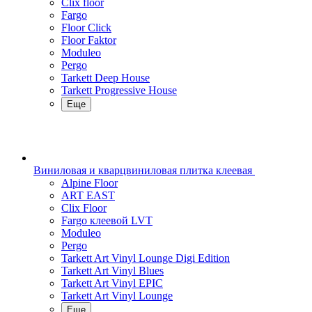
Clix floor
Fargo
Floor Click
Floor Faktor
Moduleo
Pergo
Tarkett Deep House
Tarkett Progressive House
Еще
Виниловая и кварцвиниловая плитка клеевая
Alpine Floor
ART EAST
Clix Floor
Fargo клеевой LVT
Moduleo
Pergo
Tarkett Art Vinyl Lounge Digi Edition
Tarkett Art Vinyl Blues
Tarkett Art Vinyl EPIC
Tarkett Art Vinyl Lounge
Еще