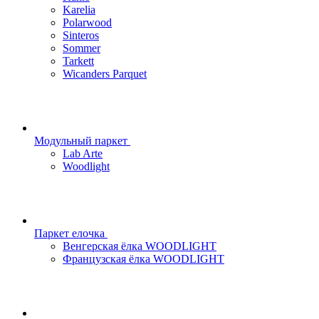
Karelia
Polarwood
Sinteros
Sommer
Tarkett
Wicanders Parquet
Модульный паркет
Lab Arte
Woodlight
Паркет елочка
Венгерская ёлка WOODLIGHT
Французская ёлка WOODLIGHT