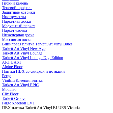
Гибкий камень
Теневой профиль
Защитные коврики
Инструменты
Паркетная доска
Модульный паркет
Паркет елочка
Инженерная доска
Массивная доска
Виниловая плитка Tarkett Art Vinyl Blues
Tarkett Art Vinyl New Age
Tarkett Art Vinyl Lounge
Tarkett Art Vinyl Lounge Digi Edition
ART EAST
Alpine Floor
Плитка ПВХ со скидкой и по акции
Pergo
Vinilam Клеевая плитка
Tarkett Art Vinyl EPIC
Moduleo
Clix Floor
Tarkett Groove
Fargo клеевой LVT
ПВХ плитка Tarkett Art Vinyl BLUES Victoria