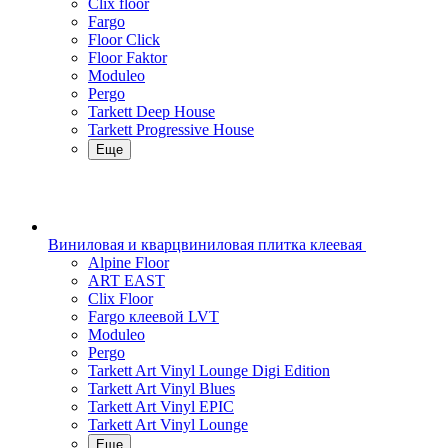
Clix floor
Fargo
Floor Click
Floor Faktor
Moduleo
Pergo
Tarkett Deep House
Tarkett Progressive House
Еще
Виниловая и кварцвиниловая плитка клеевая
Alpine Floor
ART EAST
Clix Floor
Fargo клеевой LVT
Moduleo
Pergo
Tarkett Art Vinyl Lounge Digi Edition
Tarkett Art Vinyl Blues
Tarkett Art Vinyl EPIC
Tarkett Art Vinyl Lounge
Еще