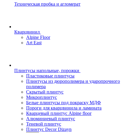
Техническая пробка и агломерат
Кварцвинил
Alpine Floor
Art East
Плинтусы напольные, порожки
Пластиковые плинтусы
Плинтусы из дюрополимера и ударопрочного
полимера
Скрытый плинтус
Микроплинтус
Белые плинтусы под покраску МДФ
Пороги для кварцвинила и ламината
Кварцевый плинтус Alpine floor
Алюминиевый плинтус
Теневой плинтус
Плинтус Decor Dizayn