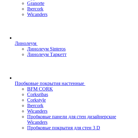
Granorte
Ibercork
Wicanders
Линолеум
Линолеум Sinteros
Линолеум Таркетт
Пробковые покрытия настенные
BFM CORK
Corksribas
Corkstyle
Ibercork
Wicanders
Пробковые панели для стен дизайнерские
Wicanders
Пробковые покрытия для стен 3 D