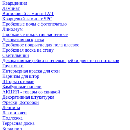
Кварцвинил
Ламинат
Виниловый ламинат LVT
Кварцевый ламинат SPC
Пробковые полы с фотопечатью
Линолеум
Пробковые покрытия настенные
Декоративная краска
Пробковое покрытие для пола клеевое
Пробковая доска на стену
Светильники
Декоративные рейки и теневые рейки для стен и потолков
Грунтовки
Интерьерная краска для стен
Карнизы для штор
Шторы готовые
Бамбуковые панели
АКЦИЯ - товары со скидкой
Декоративная штукатурка
Фрески, фотообои
Лепнина
Лаки и клеи
Подложка
Террасная доска
Ковролин