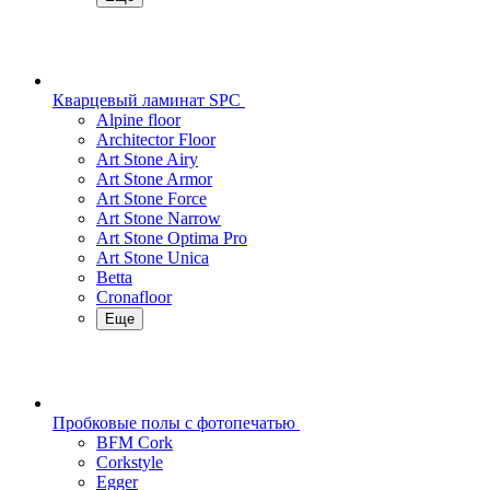
Кварцевый ламинат SPC
Alpine floor
Architector Floor
Art Stone Airy
Art Stone Armor
Art Stone Force
Art Stone Narrow
Art Stone Optima Pro
Art Stone Unica
Betta
Cronafloor
Еще
Пробковые полы с фотопечатью
BFM Cork
Corkstyle
Egger