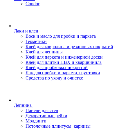
Condor
Лаки и клеи
Воск и масло для пробки и паркета
Герметики
Клей для ковролина и резиновых покрытий
Клей для лепнины
Клей для паркета и инженерной доски
Клей для плитки ПВХ и кварцвинила
Клей для пробковых покрытий
Лак для пробки и паркета, грунтовки
Средства по уходу и очистке
Лепнина
Панели для стен
Декоративные рейки
Молдинги
Потолочные плинтусы, карнизы