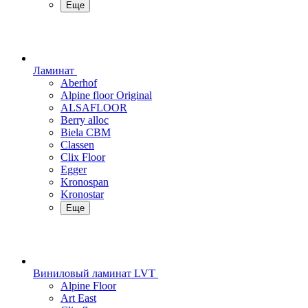
Еще
Ламинат
Aberhof
Alpine floor Original
ALSAFLOOR
Berry alloc
Biela CBM
Classen
Clix Floor
Egger
Kronospan
Kronostar
Еще
Виниловый ламинат LVT
Alpine Floor
Art East