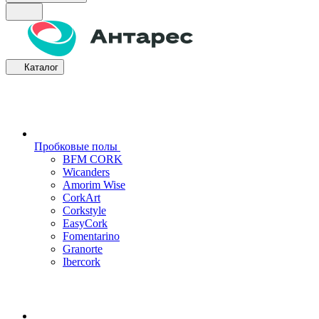
Каталог
Пробковые полы
BFM CORK
Wicanders
Amorim Wise
CorkArt
Corkstyle
EasyCork
Fomentarino
Granorte
Ibercork