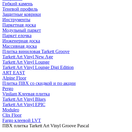
Гибкий камень
Теневой профиль
Защитные коврики
Инструменты
Паркетная доска
Модульный паркет
Паркет елочка
Инженерная доска
Массивная доска
Плитка виниловая Tarkett Groove
Tarkett Art Vinyl New Age
Tarkett Art Vinyl Lounge
Tarkett Art Vinyl Lounge Digi Edition
ART EAST
Alpine Floor
Плитка ПВХ со скидкой и по акции
Pergo
Vinilam Клеевая плитка
Tarkett Art Vinyl Blues
Tarkett Art Vinyl EPIC
Moduleo
Clix Floor
Fargo клеевой LVT
ПВХ плитка Tarkett Art Vinyl Groove Pascal