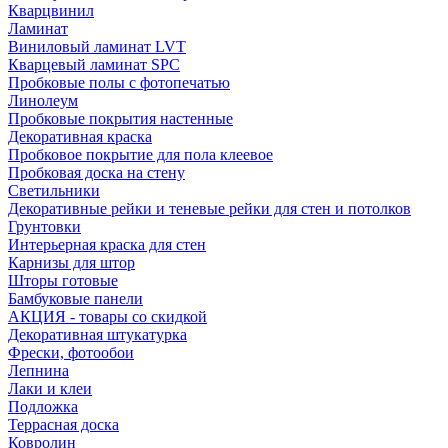
Кварцвинил
Ламинат
Виниловый ламинат LVT
Кварцевый ламинат SPC
Пробковые полы с фотопечатью
Линолеум
Пробковые покрытия настенные
Декоративная краска
Пробковое покрытие для пола клеевое
Пробковая доска на стену
Светильники
Декоративные рейки и теневые рейки для стен и потолков
Грунтовки
Интерьерная краска для стен
Карнизы для штор
Шторы готовые
Бамбуковые панели
АКЦИЯ - товары со скидкой
Декоративная штукатурка
Фрески, фотообои
Лепнина
Лаки и клеи
Подложка
Террасная доска
Ковролин