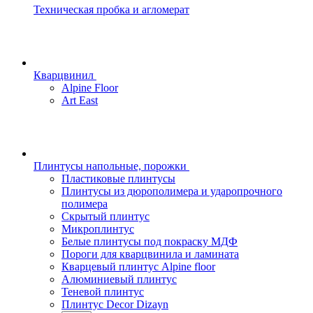
Техническая пробка и агломерат
Кварцвинил
Alpine Floor
Art East
Плинтусы напольные, порожки
Пластиковые плинтусы
Плинтусы из дюрополимера и ударопрочного
полимера
Скрытый плинтус
Микроплинтус
Белые плинтусы под покраску МДФ
Пороги для кварцвинила и ламината
Кварцевый плинтус Alpine floor
Алюминиевый плинтус
Теневой плинтус
Плинтус Decor Dizayn