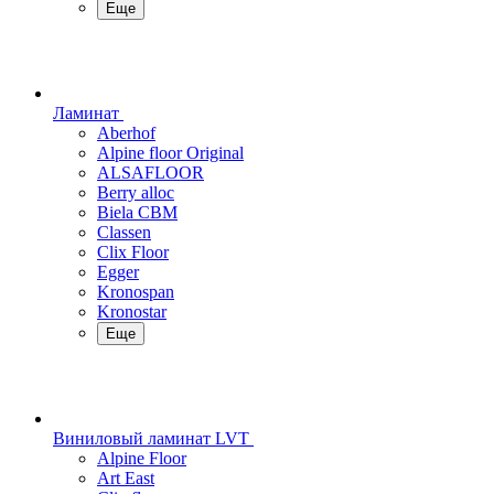
Еще
Ламинат
Aberhof
Alpine floor Original
ALSAFLOOR
Berry alloc
Biela CBM
Classen
Clix Floor
Egger
Kronospan
Kronostar
Еще
Виниловый ламинат LVT
Alpine Floor
Art East