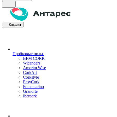
Каталог
Пробковые полы
BFM CORK
Wicanders
Amorim Wise
CorkArt
Corkstyle
EasyCork
Fomentarino
Granorte
Ibercork