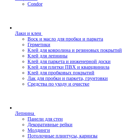
Condor
Лаки и клеи
Воск и масло для пробки и паркета
Герметики
Клей для ковролина и резиновых покрытий
Клей для лепнины
Клей для паркета и инженерной доски
Клей для плитки ПВХ и кварцвинила
Клей для пробковых покрытий
Лак для пробки и паркета, грунтовки
Средства по уходу и очистке
Лепнина
Панели для стен
Декоративные рейки
Молдинги
Потолочные плинтусы, карнизы