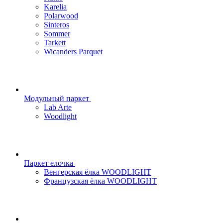
Karelia
Polarwood
Sinteros
Sommer
Tarkett
Wicanders Parquet
Модульный паркет
Lab Arte
Woodlight
Паркет елочка
Венгерская ёлка WOODLIGHT
Французская ёлка WOODLIGHT