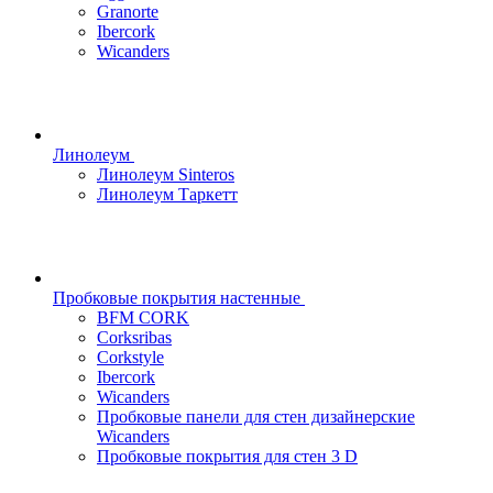
Granorte
Ibercork
Wicanders
Линолеум
Линолеум Sinteros
Линолеум Таркетт
Пробковые покрытия настенные
BFM CORK
Corksribas
Corkstyle
Ibercork
Wicanders
Пробковые панели для стен дизайнерские
Wicanders
Пробковые покрытия для стен 3 D