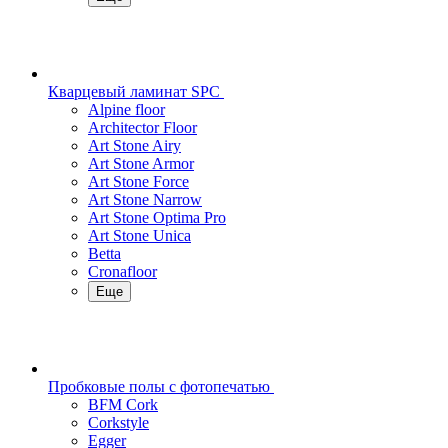
Кварцевый ламинат SPC
Alpine floor
Architector Floor
Art Stone Airy
Art Stone Armor
Art Stone Force
Art Stone Narrow
Art Stone Optima Pro
Art Stone Unica
Betta
Cronafloor
Еще
Пробковые полы с фотопечатью
BFM Cork
Corkstyle
Egger