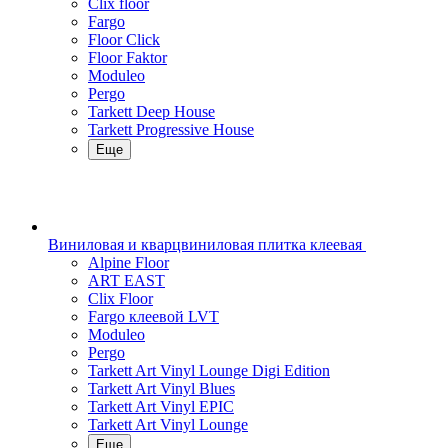
Clix floor
Fargo
Floor Click
Floor Faktor
Moduleo
Pergo
Tarkett Deep House
Tarkett Progressive House
Еще
Виниловая и кварцвиниловая плитка клеевая
Alpine Floor
ART EAST
Clix Floor
Fargo клеевой LVT
Moduleo
Pergo
Tarkett Art Vinyl Lounge Digi Edition
Tarkett Art Vinyl Blues
Tarkett Art Vinyl EPIC
Tarkett Art Vinyl Lounge
Еще