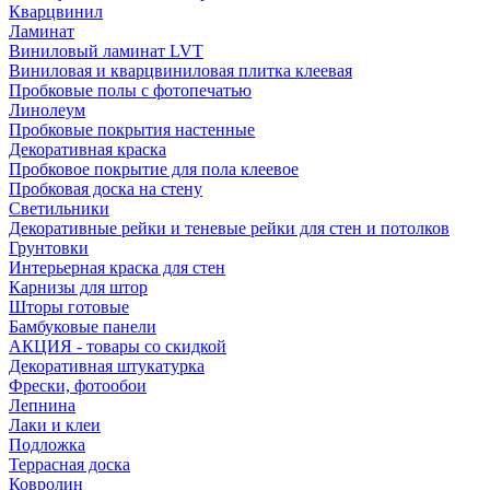
Кварцвинил
Ламинат
Виниловый ламинат LVT
Виниловая и кварцвиниловая плитка клеевая
Пробковые полы с фотопечатью
Линолеум
Пробковые покрытия настенные
Декоративная краска
Пробковое покрытие для пола клеевое
Пробковая доска на стену
Светильники
Декоративные рейки и теневые рейки для стен и потолков
Грунтовки
Интерьерная краска для стен
Карнизы для штор
Шторы готовые
Бамбуковые панели
АКЦИЯ - товары со скидкой
Декоративная штукатурка
Фрески, фотообои
Лепнина
Лаки и клеи
Подложка
Террасная доска
Ковролин