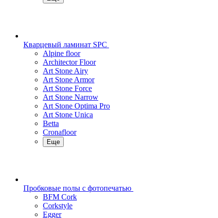
Кварцевый ламинат SPC
Alpine floor
Architector Floor
Art Stone Airy
Art Stone Armor
Art Stone Force
Art Stone Narrow
Art Stone Optima Pro
Art Stone Unica
Betta
Cronafloor
Еще
Пробковые полы с фотопечатью
BFM Cork
Corkstyle
Egger