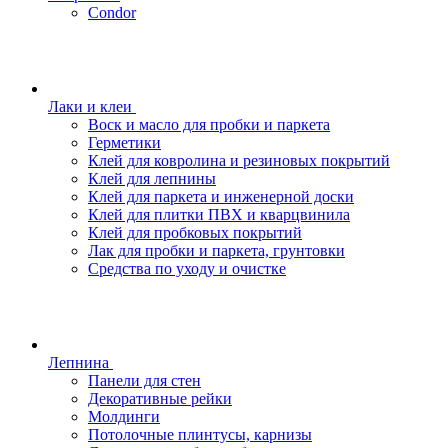
Condor
Лаки и клеи
Воск и масло для пробки и паркета
Герметики
Клей для ковролина и резиновых покрытий
Клей для лепнины
Клей для паркета и инженерной доски
Клей для плитки ПВХ и кварцвинила
Клей для пробковых покрытий
Лак для пробки и паркета, грунтовки
Средства по уходу и очистке
Лепнина
Панели для стен
Декоративные рейки
Молдинги
Потолочные плинтусы, карнизы