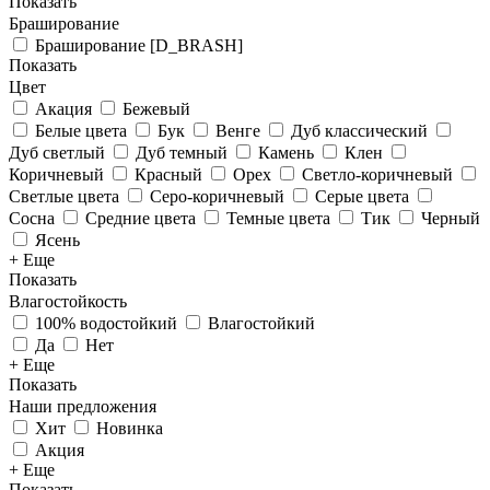
Показать
Браширование
Браширование [D_BRASH]
Показать
Цвет
Акация
Бежевый
Белые цвета
Бук
Венге
Дуб классический
Дуб светлый
Дуб темный
Камень
Клен
Коричневый
Красный
Орех
Светло-коричневый
Светлые цвета
Серо-коричневый
Серые цвета
Сосна
Средние цвета
Темные цвета
Тик
Черный
Ясень
+ Еще
Показать
Влагостойкость
100% водостойкий
Влагостойкий
Да
Нет
+ Еще
Показать
Наши предложения
Хит
Новинка
Акция
+ Еще
Показать