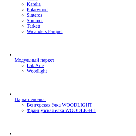
Karelia
Polarwood
Sinteros
Sommer
Tarkett
Wicanders Parquet
Модульный паркет
Lab Arte
Woodlight
Паркет елочка
Венгерская ёлка WOODLIGHT
Французская ёлка WOODLIGHT