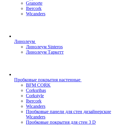
Granorte
Ibercork
Wicanders
Линолеум
Линолеум Sinteros
Линолеум Таркетт
Пробковые покрытия настенные
BFM CORK
Corksribas
Corkstyle
Ibercork
Wicanders
Пробковые панели для стен дизайнерские
Wicanders
Пробковые покрытия для стен 3 D