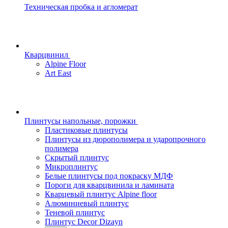
Техническая пробка и агломерат
Кварцвинил
Alpine Floor
Art East
Плинтусы напольные, порожки
Пластиковые плинтусы
Плинтусы из дюрополимера и ударопрочного
полимера
Скрытый плинтус
Микроплинтус
Белые плинтусы под покраску МДФ
Пороги для кварцвинила и ламината
Кварцевый плинтус Alpine floor
Алюминиевый плинтус
Теневой плинтус
Плинтус Decor Dizayn