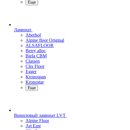
Еще
Ламинат
Aberhof
Alpine floor Original
ALSAFLOOR
Berry alloc
Biela CBM
Classen
Clix Floor
Egger
Kronospan
Kronostar
Еще
Виниловый ламинат LVT
Alpine Floor
Art East