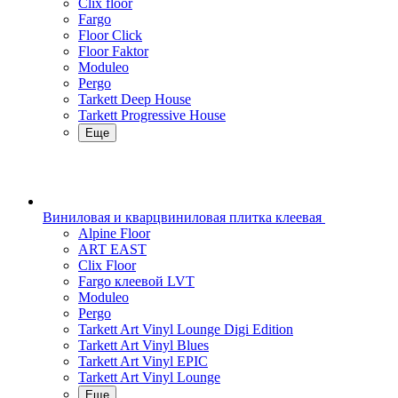
Clix floor
Fargo
Floor Click
Floor Faktor
Moduleo
Pergo
Tarkett Deep House
Tarkett Progressive House
Еще
Виниловая и кварцвиниловая плитка клеевая
Alpine Floor
ART EAST
Clix Floor
Fargo клеевой LVT
Moduleo
Pergo
Tarkett Art Vinyl Lounge Digi Edition
Tarkett Art Vinyl Blues
Tarkett Art Vinyl EPIC
Tarkett Art Vinyl Lounge
Еще