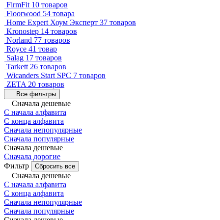
FirmFit
10 товаров
Floorwood
54 товара
Home Expert Хоум Эксперт
37 товаров
Kronostep
14 товаров
Norland
77 товаров
Royce
41 товар
Salag
17 товаров
Tarkett
26 товаров
Wicanders Start SPC
7 товаров
ZETA
20 товаров
Все фильтры
Сначала дешевые
С начала алфавита
С конца алфавита
Сначала непопулярные
Сначала популярные
Сначала дешевые
Сначала дорогие
Фильтр
Сбросить все
Сначала дешевые
С начала алфавита
С конца алфавита
Сначала непопулярные
Сначала популярные
Сначала дешевые