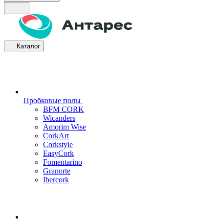
Каталог
Пробковые полы
BFM CORK
Wicanders
Amorim Wise
CorkArt
Corkstyle
EasyCork
Fomentarino
Granorte
Ibercork