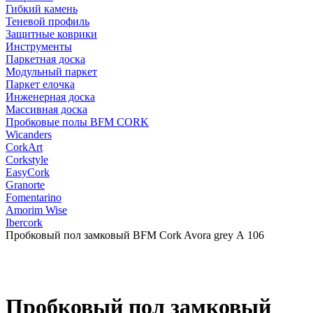
Гибкий камень
Теневой профиль
Защитные коврики
Инструменты
Паркетная доска
Модульный паркет
Паркет елочка
Инженерная доска
Массивная доска
Пробковые полы BFM CORK
Wicanders
CorkArt
Corkstyle
EasyCork
Granorte
Fomentarino
Amorim Wise
Ibercork
Пробковый пол замковый BFM Cork Avora grey А 106
Пробковый пол замковый