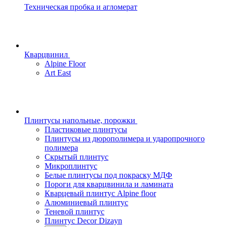
Техническая пробка и агломерат
Кварцвинил
Alpine Floor
Art East
Плинтусы напольные, порожки
Пластиковые плинтусы
Плинтусы из дюрополимера и ударопрочного
полимера
Скрытый плинтус
Микроплинтус
Белые плинтусы под покраску МДФ
Пороги для кварцвинила и ламината
Кварцевый плинтус Alpine floor
Алюминиевый плинтус
Теневой плинтус
Плинтус Decor Dizayn