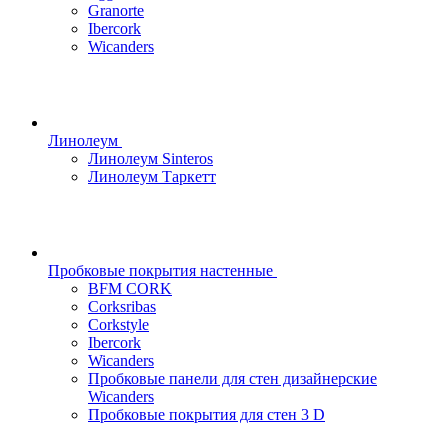
Granorte
Ibercork
Wicanders
Линолеум
Линолеум Sinteros
Линолеум Таркетт
Пробковые покрытия настенные
BFM CORK
Corksribas
Corkstyle
Ibercork
Wicanders
Пробковые панели для стен дизайнерские
Wicanders
Пробковые покрытия для стен 3 D