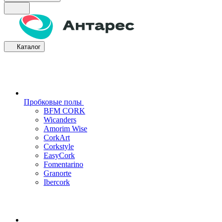
Каталог
Пробковые полы
BFM CORK
Wicanders
Amorim Wise
CorkArt
Corkstyle
EasyCork
Fomentarino
Granorte
Ibercork