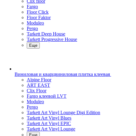
Clix floor
Fargo
Floor Click
Floor Faktor
Moduleo
Pergo
Tarkett Deep House
Tarkett Progressive House
Еще
Виниловая и кварцвиниловая плитка клеевая
Alpine Floor
ART EAST
Clix Floor
Fargo клеевой LVT
Moduleo
Pergo
Tarkett Art Vinyl Lounge Digi Edition
Tarkett Art Vinyl Blues
Tarkett Art Vinyl EPIC
Tarkett Art Vinyl Lounge
Еще