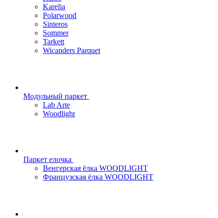
Karelia
Polarwood
Sinteros
Sommer
Tarkett
Wicanders Parquet
Модульный паркет
Lab Arte
Woodlight
Паркет елочка
Венгерская ёлка WOODLIGHT
Французская ёлка WOODLIGHT