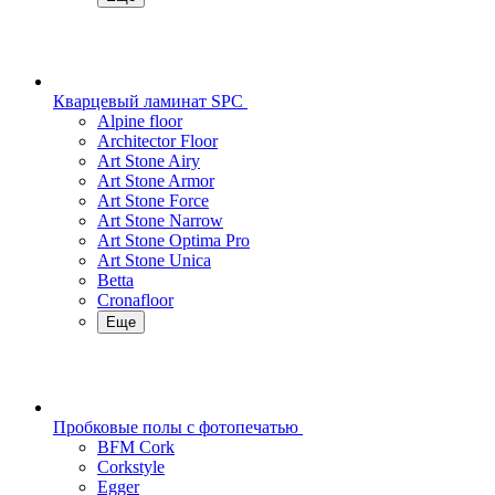
Кварцевый ламинат SPC
Alpine floor
Architector Floor
Art Stone Airy
Art Stone Armor
Art Stone Force
Art Stone Narrow
Art Stone Optima Pro
Art Stone Unica
Betta
Cronafloor
Еще
Пробковые полы с фотопечатью
BFM Cork
Corkstyle
Egger