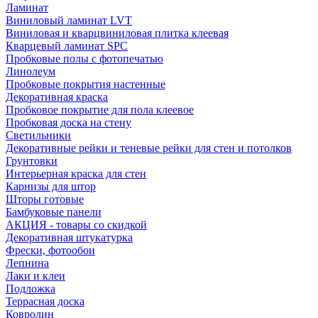
Ламинат
Виниловый ламинат LVT
Виниловая и кварцвиниловая плитка клеевая
Кварцевый ламинат SPC
Пробковые полы с фотопечатью
Линолеум
Пробковые покрытия настенные
Декоративная краска
Пробковое покрытие для пола клеевое
Пробковая доска на стену
Светильники
Декоративные рейки и теневые рейки для стен и потолков
Грунтовки
Интерьерная краска для стен
Карнизы для штор
Шторы готовые
Бамбуковые панели
АКЦИЯ - товары со скидкой
Декоративная штукатурка
Фрески, фотообои
Лепнина
Лаки и клеи
Подложка
Террасная доска
Ковролин