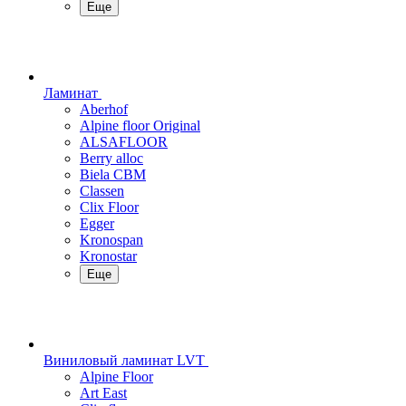
Еще
Ламинат
Aberhof
Alpine floor Original
ALSAFLOOR
Berry alloc
Biela CBM
Classen
Clix Floor
Egger
Kronospan
Kronostar
Еще
Виниловый ламинат LVT
Alpine Floor
Art East