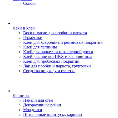
Condor
Лаки и клеи
Воск и масло для пробки и паркета
Герметики
Клей для ковролина и резиновых покрытий
Клей для лепнины
Клей для паркета и инженерной доски
Клей для плитки ПВХ и кварцвинила
Клей для пробковых покрытий
Лак для пробки и паркета, грунтовки
Средства по уходу и очистке
Лепнина
Панели для стен
Декоративные рейки
Молдинги
Потолочные плинтусы, карнизы